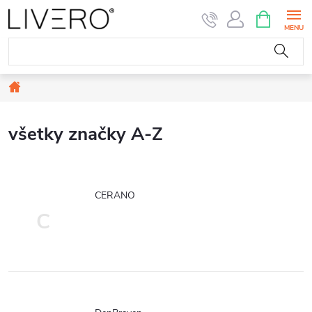
Prejsť
NÁKUPN
KOŠÍK
na
obsah
Domov
všetky značky A-Z
CERANO
C