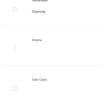
DenBraven
D
Doprodej
Invena
I
Oasi Casa
O