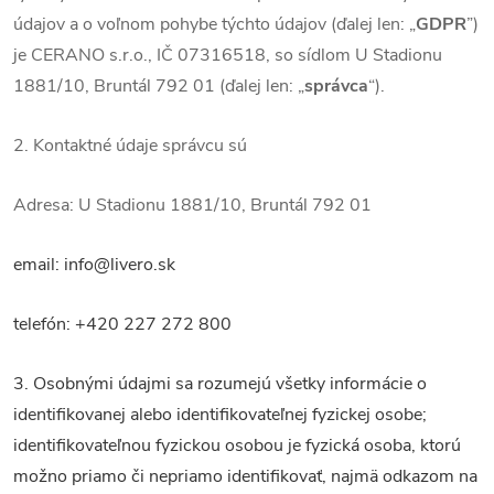
údajov a o voľnom pohybe týchto údajov (ďalej len: „
GDPR
”)
je CERANO s.r.o., IČ 07316518, so sídlom U Stadionu
1881/10, Bruntál 792 01 (ďalej len: „
správca
“).
2. Kontaktné údaje správcu sú
Adresa: U Stadionu 1881/10, Bruntál 792 01
email: info@livero.sk
telefón: +420 227 272 800
3. Osobnými údajmi sa rozumejú všetky informácie o
identifikovanej alebo identifikovateľnej fyzickej osobe;
identifikovateľnou fyzickou osobou je fyzická osoba, ktorú
možno priamo či nepriamo identifikovať, najmä odkazom na