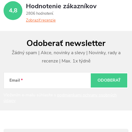
Hodnotenie zákazníkov
4,8
2806 hodnotení
Zobraziť recenzie
Z
Odoberať newsletter
á
p
ä
t
Email
ODOBERAŤ
i
Vložením e-mailu súhlasíte s
podmienkami ochrany osobných
údajov
e