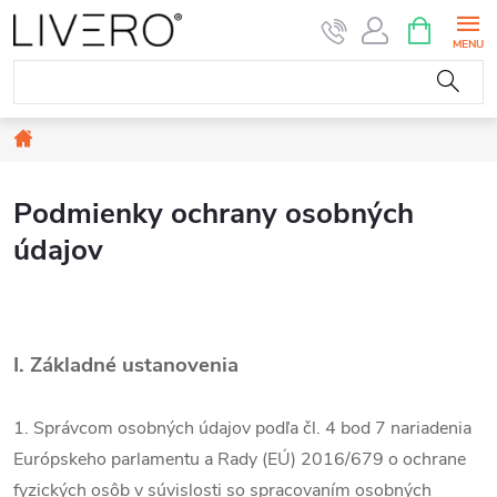
Prejsť
NÁKUPN
KOŠÍK
na
obsah
Domov
Podmienky ochrany osobných
údajov
I.
Základné ustanovenia
1. Správcom osobných údajov podľa čl. 4 bod 7 nariadenia
Európskeho parlamentu a Rady (EÚ) 2016/679 o ochrane
fyzických osôb v súvislosti so spracovaním osobných