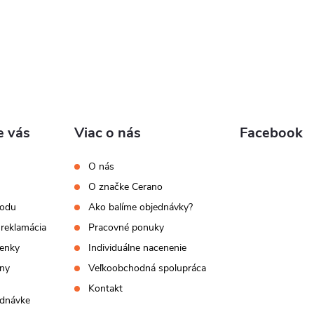
e vás
Viac o nás
Facebook
O nás
O značke Cerano
hodu
Ako balíme objednávky?
 reklamácia
Pracovné ponuky
enky
Individuálne nacenenie
ny
Veľkoobchodná spolupráca
Kontakt
ednávke