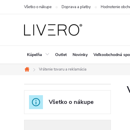
Prejsť
Všetko o nákupe
Doprava a platby
Hodnotenie obch
na
obsah
Kúpeľňa
Outlet
Novinky
Veľkoobchodná spo
Vrátenie tovaru a reklamácia
Domov
B
o
Všetko o nákupe
č
n