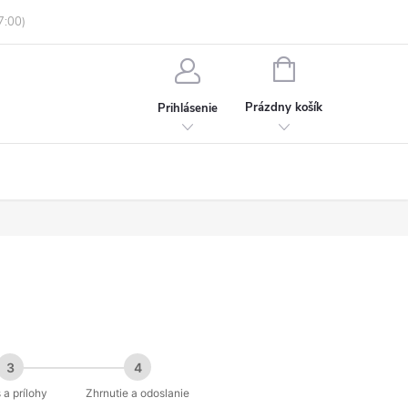
enky ochrany osobných údajov
Informácie o objednávke
NÁKUPNÝ
KOŠÍK
Prázdny košík
Prihlásenie
3
4
 a prílohy
Zhrnutie a odoslanie