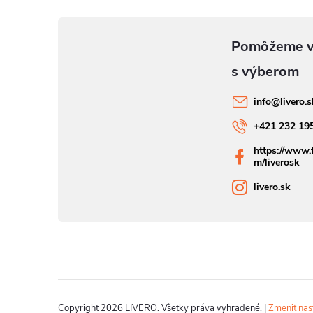
info
@
livero.
+421 232 19
https://www.
m/liverosk
livero.sk
Copyright 2026
LIVERO
. Všetky práva vyhradené.
|
Zmeniť nas