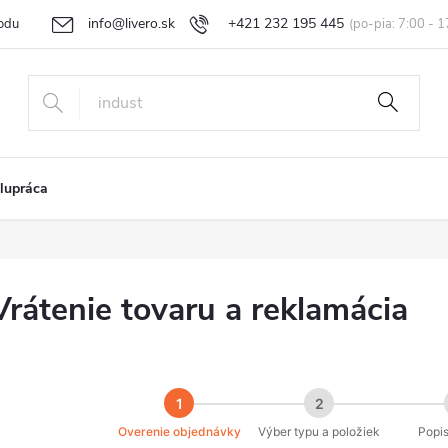
info@livero.sk
+421 232 195 445
odu
Vrátenie tovaru a reklamácia
Obchodné podmienky
Podmi
lupráca
Vrátenie tovaru a reklamácia
1
2
Overenie objednávky
Výber typu a položiek
Popis