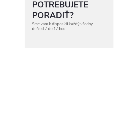
ý
POTREBUJETE
PORADIŤ?
p
Sme vám k dispozícii každý všedný
a
deň od 7 do 17 hod.
n
e
l