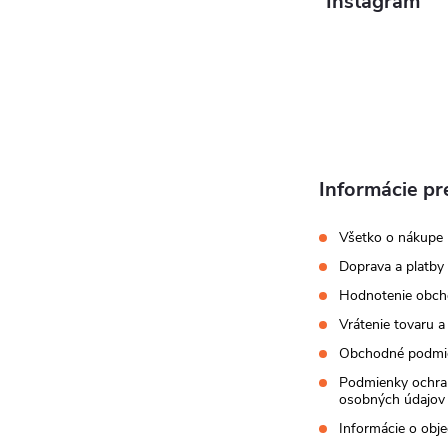
ä
Instagram
t
i
e
Informácie pr
Všetko o nákupe
Doprava a platby
Hodnotenie obc
Vrátenie tovaru a
Obchodné podmi
Podmienky ochra
osobných údajov
Informácie o obj