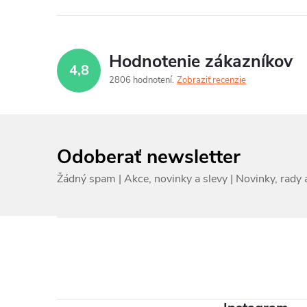
Hodnotenie zákazníkov
4,8
2806 hodnotení
Zobraziť recenzie
Odoberať newsletter
Z
á
p