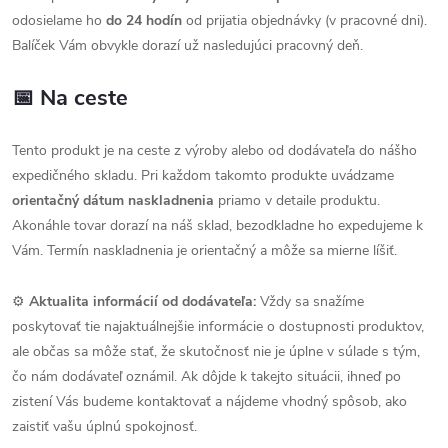
odosielame ho
do 24 hodín
od prijatia objednávky (v pracovné dni).
Balíček Vám obvykle dorazí už nasledujúci pracovný deň.
📅 Na ceste
Tento produkt je na ceste z výroby alebo od dodávateľa do nášho
expedičného skladu. Pri každom takomto produkte uvádzame
orientačný dátum naskladnenia
priamo v detaile produktu.
Akonáhle tovar dorazí na náš sklad, bezodkladne ho expedujeme k
Vám. Termín naskladnenia je orientačný a môže sa mierne líšiť.
⚙️
Aktualita informácií od dodávateľa:
Vždy sa snažíme
poskytovať tie najaktuálnejšie informácie o dostupnosti produktov,
ale občas sa môže stať, že skutočnosť nie je úplne v súlade s tým,
čo nám dodávateľ oznámil. Ak dôjde k takejto situácii, ihneď po
zistení Vás budeme kontaktovať a nájdeme vhodný spôsob, ako
zaistiť vašu úplnú spokojnosť.