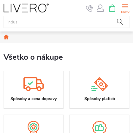
Prejsť
NÁKUPN
KOŠÍK
na
obsah
Domov
Všetko o nákupe
Spôsoby a cena dopravy
Spôsoby platieb