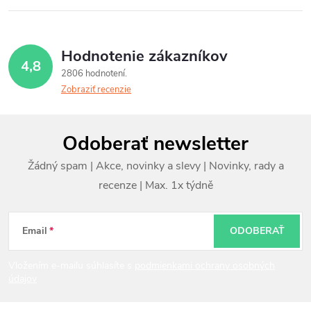
Hodnotenie zákazníkov
4,8
2806 hodnotení
Zobraziť recenzie
Z
Odoberať newsletter
á
p
ä
t
Email
ODOBERAŤ
i
Vložením e-mailu súhlasíte s
podmienkami ochrany osobných
údajov
e