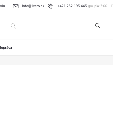
info@livero.sk
+421 232 195 445
odu
Vrátenie tovaru a reklamácia
Obchodné podmienky
Podmi
lupráca