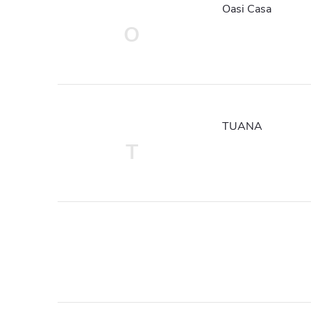
Oasi Casa
O
TUANA
T