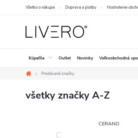
Prejsť
Všetko o nákupe
Doprava a platby
Hodnotenie obch
na
obsah
Kúpeľňa
Outlet
Novinky
Veľkoobchodná spo
Predávané značky
Domov
všetky značky A-Z
CERANO
C