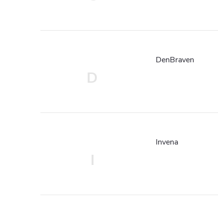
DenBraven
D
Invena
I