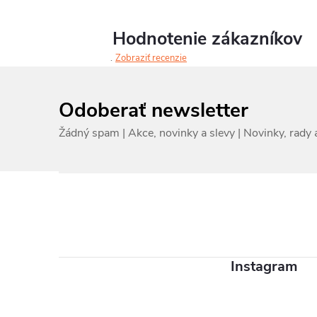
Hodnotenie zákazníkov
Zobraziť recenzie
Odoberať newsletter
Z
á
p
ä
Instagram
t