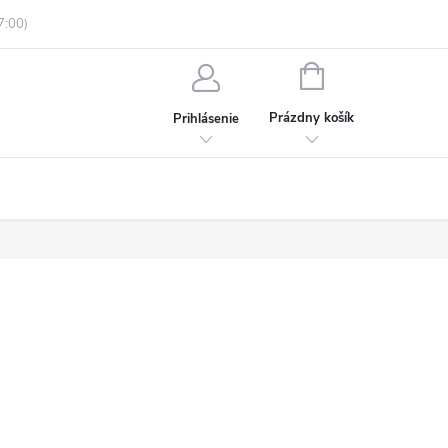
enky ochrany osobných údajov
Informácie o objednávke
NÁKUPNÝ
KOŠÍK
Prázdny košík
Prihlásenie