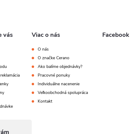
e vás
Viac o nás
Facebook
O nás
O značke Cerano
hodu
Ako balíme objednávky?
 reklamácia
Pracovné ponuky
enky
Individuálne nacenenie
ny
Veľkoobchodná spolupráca
Kontakt
ednávke