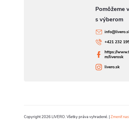
info
@
livero.
+421 232 19
https://www.
m/liverosk
livero.sk
Copyright 2026
LIVERO
. Všetky práva vyhradené.
|
Zmeniť nas