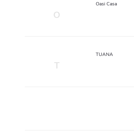
Oasi Casa
O
TUANA
T