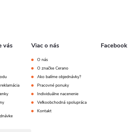
e vás
Viac o nás
Facebook
O nás
O značke Cerano
hodu
Ako balíme objednávky?
 reklamácia
Pracovné ponuky
enky
Individuálne nacenenie
ny
Veľkoobchodná spolupráca
Kontakt
ednávke