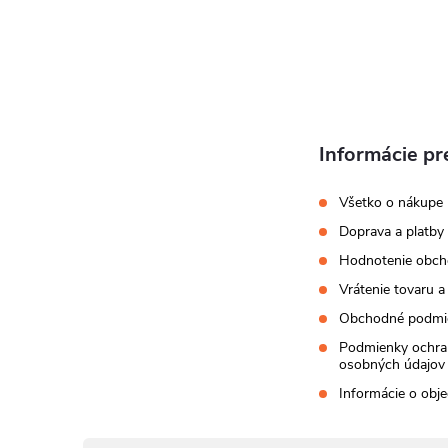
t
i
e
Informácie pr
Všetko o nákupe
Doprava a platby
Hodnotenie obc
Vrátenie tovaru a
Obchodné podmi
Podmienky ochra
osobných údajov
Informácie o obj