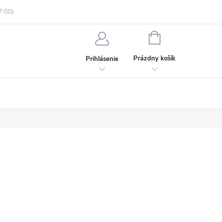
enky ochrany osobných údajov
Informácie o objednávke
NÁKUPNÝ
KOŠÍK
Prázdny košík
Prihlásenie