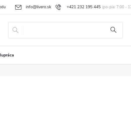
info@livero.sk
+421 232 195 445
odu
Vrátenie tovaru a reklamácia
Obchodné podmienky
Podmi
lupráca