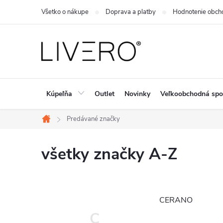
Prejsť
Všetko o nákupe
Doprava a platby
Hodnotenie obch
na
obsah
Kúpeľňa
Outlet
Novinky
Veľkoobchodná spo
Predávané značky
Domov
všetky značky A-Z
CERANO
C