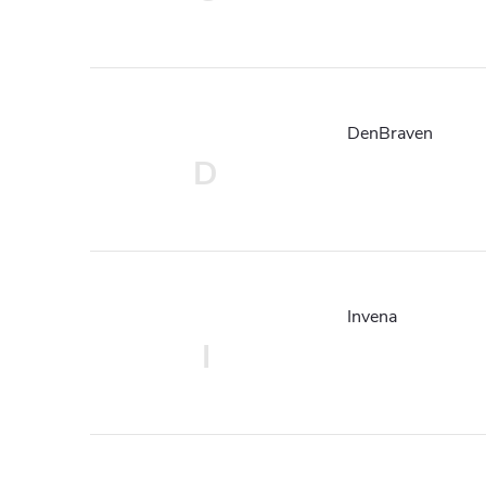
DenBraven
D
Invena
I