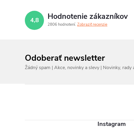
Hodnotenie zákazníkov
4,8
2806 hodnotení
Zobraziť recenzie
Odoberať newsletter
Z
á
p
ä
Instagram