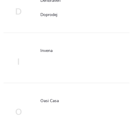
DenBraven
D
Doprodej
Invena
I
Oasi Casa
O