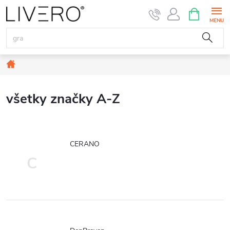
Prejsť
NÁKUPN
KOŠÍK
na
obsah
Domov
všetky značky A-Z
CERANO
C