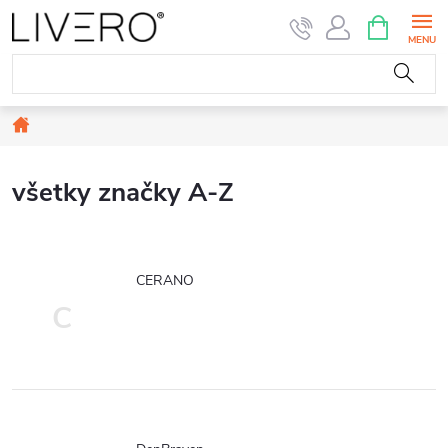
Prejsť
NÁKUPN
KOŠÍK
na
obsah
Domov
všetky značky A-Z
CERANO
C