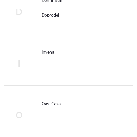
DenBraven
D
Doprodej
Invena
I
Oasi Casa
O