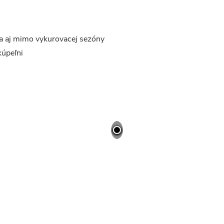
ra aj mimo vykurovacej sezóny
kúpeľni