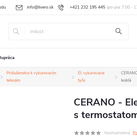
info@livero.sk
+421 232 195 445
odu
Vrátenie tovaru a reklamácia
Obchodné podmienky
Podmi
lupráca
Príslušenstvo k vykurovacím
El. vykurovacie
CERANO -
telesám
tyče
lesklá
CERANO - Elek
s termostatom
Neohodnotené
Po