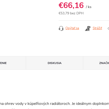
€66,16
/ ks
€53,79 bez DPH
Jednotková
cena:
Opýtať sa
Strážiť
ENIE
DISKUSIA
ZNAČ
 na ohrev vody v kúpeľňových radiátoroch. Je ideálnym doplnko