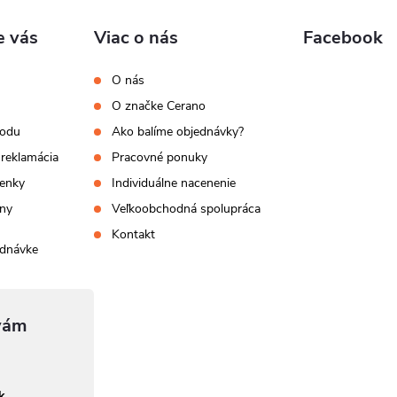
e vás
Viac o nás
Facebook
O nás
O značke Cerano
hodu
Ako balíme objednávky?
 reklamácia
Pracovné ponuky
enky
Individuálne nacenenie
ny
Veľkoobchodná spolupráca
Kontakt
ednávke
sk