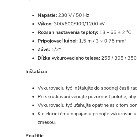
Napätie:
230 V / 50 Hz
Výkon:
300/600/900/1200 W
Rozsah nastavenia teploty:
13 – 65 ± 2 °C
Pripojovací kábel:
1,5 m / 3 × 0,75 mm²
Závit:
1/2"
Dĺžka vykurovacieho telesa:
255 / 305 / 35
Inštalácia
Vykurovaciu tyč inštalujte do spodnej časti r
Pri skrutkovaní venujte pozornosť polohe, aby 
Vykurovaciu tyč uťahujte opatrne as citom p
K elektrickému napájaniu pripojte vykurovaciu
zmesou.
Použitie