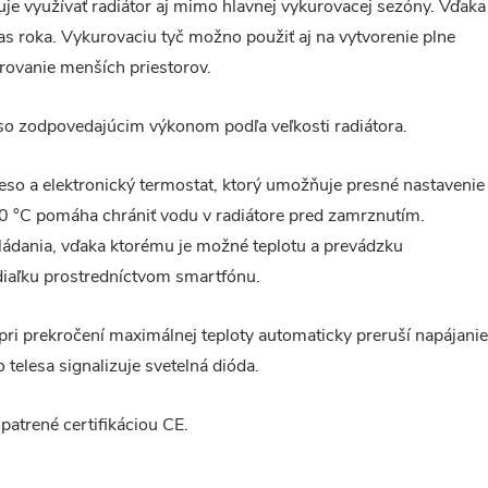
je využívať radiátor aj mimo hlavnej vykurovacej sezóny. Vďaka
as roka. Vykurovaciu tyč možno použiť aj na vytvorenie plne
urovanie menších priestorov.
č so zodpovedajúcim výkonom podľa veľkosti radiátora.
eso a elektronický termostat, ktorý umožňuje presné nastavenie
 10 °C pomáha chrániť vodu v radiátore pred zamrznutím.
ádania, vďaka ktorému je možné teplotu a prevádzku
diaľku prostredníctvom smartfónu.
pri prekročení maximálnej teploty automaticky preruší napájanie
telesa signalizuje svetelná dióda.
opatrené certifikáciou CE.