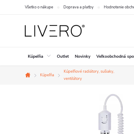
Prejsť
Všetko o nákupe
Doprava a platby
Hodnotenie obch
na
obsah
Kúpeľňa
Outlet
Novinky
Veľkoobchodná spo
Kúpeľňové radiátory, sušiaky,
Kúpeľňa
Domov
ventilátory