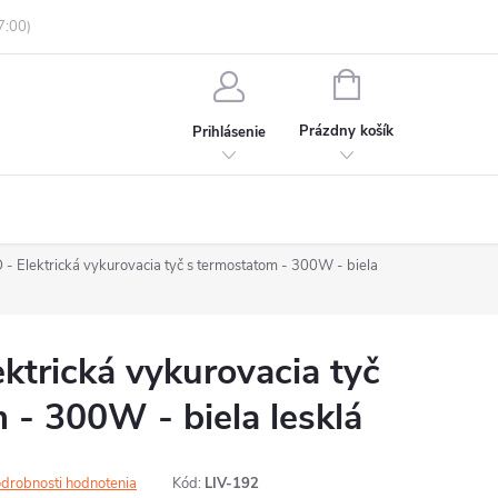
enky ochrany osobných údajov
Informácie o objednávke
NÁKUPNÝ
KOŠÍK
Prázdny košík
Prihlásenie
 Elektrická vykurovacia tyč s termostatom - 300W - biela
trická vykurovacia tyč
 - 300W - biela lesklá
drobnosti hodnotenia
Kód:
LIV-192