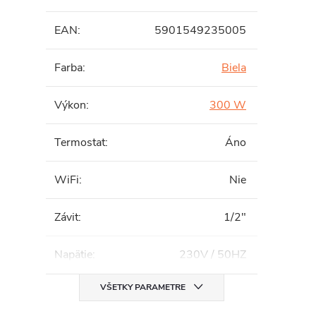
EAN
:
5901549235005
Farba
:
Biela
Výkon
:
300 W
Termostat
:
Áno
WiFi
:
Nie
Závit
:
1/2"
Napätie
:
230V / 50HZ
VŠETKY PARAMETRE