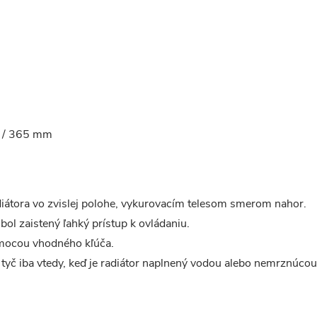
0 / 365 mm
adiátora vo zvislej polohe, vykurovacím telesom smerom nahor.
bol zaistený ľahký prístup k ovládaniu.
omocou vhodného kľúča.
 tyč iba vtedy, keď je radiátor naplnený vodou alebo nemrznúcou