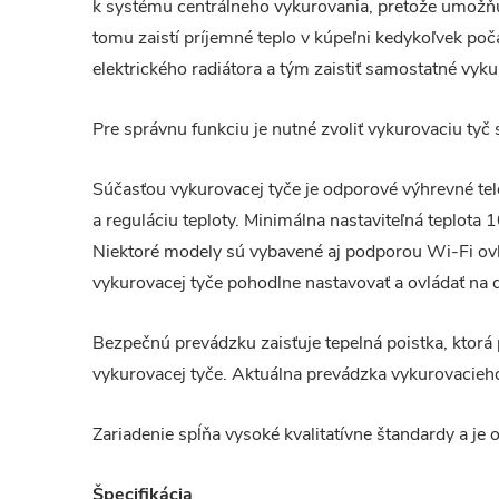
k systému centrálneho vykurovania, pretože umožňu
tomu zaistí príjemné teplo v kúpeľni kedykoľvek poč
elektrického radiátora a tým zaistiť samostatné vyk
Pre správnu funkciu je nutné zvoliť vykurovaciu ty
Súčasťou vykurovacej tyče je odporové výhrevné tel
a reguláciu teploty. Minimálna nastaviteľná teplota
Niektoré modely sú vybavené aj podporou Wi-Fi ovl
vykurovacej tyče pohodlne nastavovať a ovládať na 
Bezpečnú prevádzku zaisťuje tepelná poistka, ktorá 
vykurovacej tyče. Aktuálna prevádzka vykurovacieho 
Zariadenie spĺňa vysoké kvalitatívne štandardy a je 
Špecifikácia