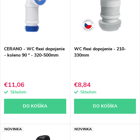
p
n
Abecedne
i
i
s
e
p
p
CERANO - WC flexi dopojenie
WC flexi dopojenie - 210-
r
r
- koleno 90 ° - 320-500mm
330mm
o
o
d
d
€11,06
€8,84
u
u
Skladom
Skladom
k
k
DO KOŠÍKA
DO KOŠÍKA
t
t
o
o
NOVINKA
NOVINKA