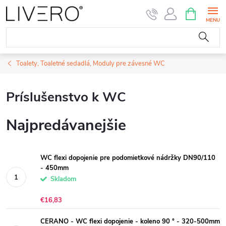
Prejsť
NÁKUPN
KOŠÍK
na
obsah
Toalety, Toaletné sedadlá, Moduly pre závesné WC
Príslušenstvo k WC
Najpredávanejšie
WC flexi dopojenie pre podomietkové nádržky DN90/110
- 450mm
Skladom
€16,83
CERANO - WC flexi dopojenie - koleno 90 ° - 320-500mm