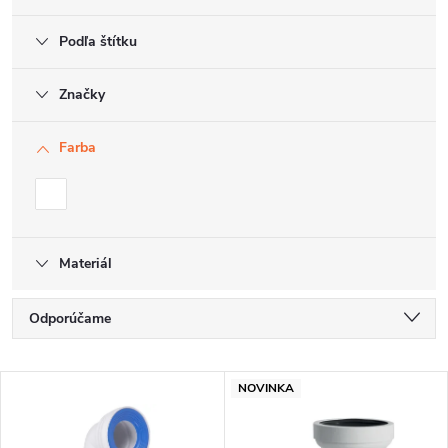
Podľa štítku
Značky
Farba
Materiál
R
Odporúčame
a
Najlacnejšie
V
d
NOVINKA
Najdrahšie
ý
e
Najpredávanejšie