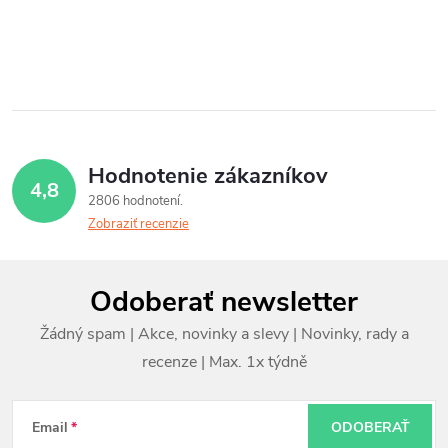
O
v
l
á
Hodnotenie zákazníkov
4,8
d
2806 hodnotení
Zobraziť recenzie
a
c
Z
Odoberať newsletter
i
á
e
p
p
ä
r
t
Email
ODOBERAŤ