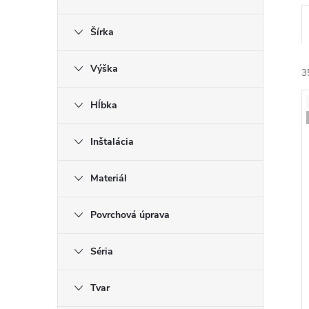
Šírka
Výška
3
Hĺbka
Inštalácia
i
i
Materiál
Povrchová úprava
r
Séria
r
Tvar