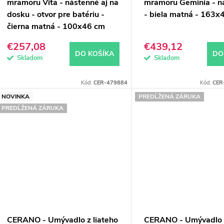
mramoru Vita - nástenné aj na
mramoru Geminia - n
dosku - otvor pre batériu -
- biela matná - 163x
čierna matná - 100x46 cm
€257,08
€439,12
DO KOŠÍKA
DO
Skladom
Skladom
Kód:
CER-479884
Kód:
CER
NOVINKA
PREDĹŽENÁ ZÁRUKA
PREDĹŽENÁ ZÁRUKA
CERANO - Umývadlo z liateho
CERANO - Umývadlo z