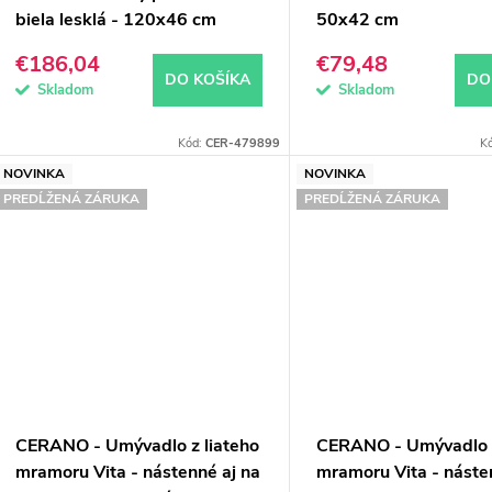
u
d
biela lesklá - 120x46 cm
50x42 cm
k
u
€186,04
€79,48
DO KOŠÍKA
DO
k
Skladom
Skladom
o
Kód:
CER-479899
K
v
o
NOVINKA
NOVINKA
PREDĹŽENÁ ZÁRUKA
PREDĹŽENÁ ZÁRUKA
v
CERANO - Umývadlo z liateho
CERANO - Umývadlo z
mramoru Vita - nástenné aj na
mramoru Vita - náste