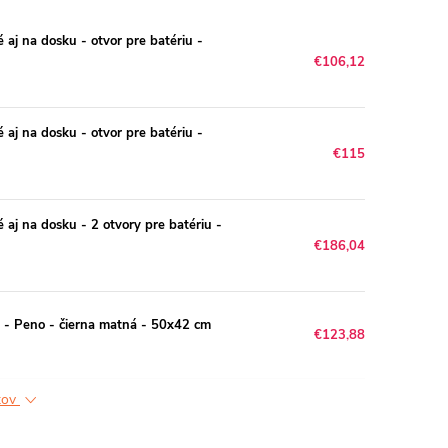
j na dosku - otvor pre batériu -
€106,12
j na dosku - otvor pre batériu -
€115
j na dosku - 2 otvory pre batériu -
€186,04
- Peno - čierna matná - 50x42 cm
€123,88
ktov