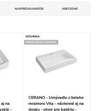
NAJPREDÁVANEJŠIE
ABECEDNE
NOVINKA
PREDĹŽENÁ ZÁRUKA
CERANO - Umývadlo z liateho
 aj na
mramoru Vita - nástenné aj na
esklá -
dosku - otvor pre batériu -