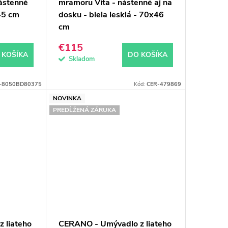
ástenné
mramoru Vita - nástenné aj na
45 cm
dosku - biela lesklá - 70x46
cm
€115
 KOŠÍKA
DO KOŠÍKA
Skladom
-8050BD80375
Kód:
CER-479869
NOVINKA
PREDĹŽENÁ ZÁRUKA
 liateho
CERANO - Umývadlo z liateho