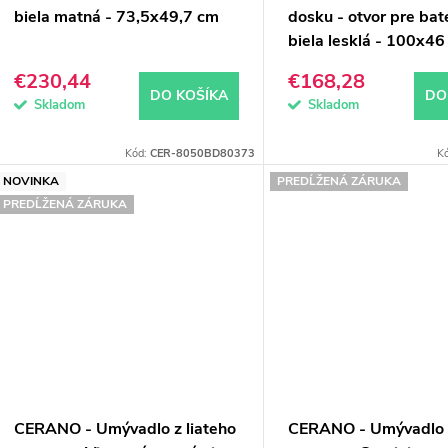
biela matná - 73,5x49,7 cm
dosku - otvor pre baté
biela lesklá - 100x4
€230,44
€168,28
DO KOŠÍKA
DO
Skladom
Skladom
Kód:
CER-8050BD80373
K
NOVINKA
PREDĹŽENÁ ZÁRUKA
PREDĹŽENÁ ZÁRUKA
CERANO - Umývadlo z liateho
CERANO - Umývadlo z