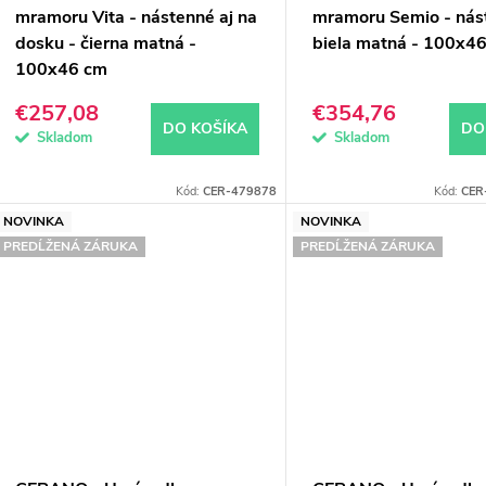
mramoru Vita - nástenné aj na
mramoru Semio - nás
dosku - čierna matná -
biela matná - 100x4
100x46 cm
€257,08
€354,76
DO KOŠÍKA
DO
Skladom
Skladom
Kód:
CER-479878
Kód:
CER
NOVINKA
NOVINKA
PREDĹŽENÁ ZÁRUKA
PREDĹŽENÁ ZÁRUKA