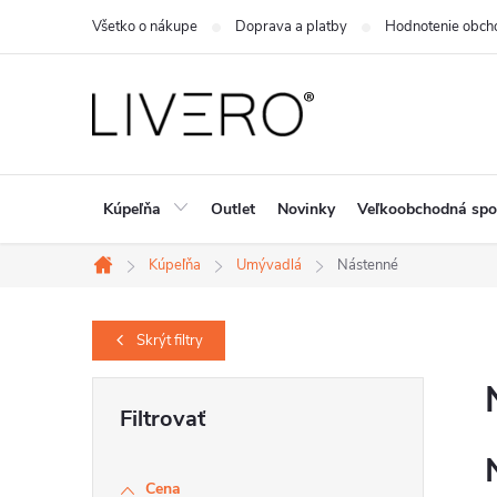
Prejsť
Všetko o nákupe
Doprava a platby
Hodnotenie obch
na
obsah
Kúpeľňa
Outlet
Novinky
Veľkoobchodná spo
Kúpeľňa
Umývadlá
Nástenné
Domov
Skrýt
filtry
B
o
č
Cena