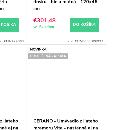
riu -
dosku - biela matná - 120x46
cm
cm
€301,48
 KOŠÍKA
DO KOŠÍKA
Skladom
ód:
CER-479863
Kód:
CER-8050BD6937
NOVINKA
PREDĹŽENÁ ZÁRUKA
 liateho
CERANO - Umývadlo z liateho
nné aj na
mramoru Vita - nástenné aj na