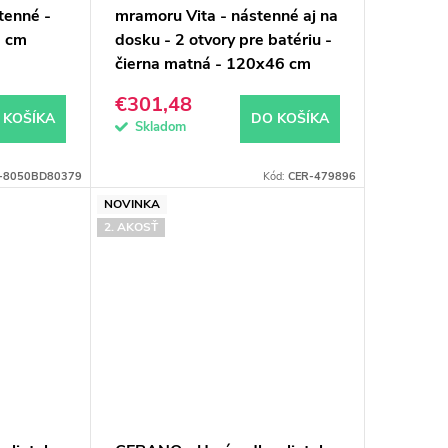
tenné -
mramoru Vita - nástenné aj na
6 cm
dosku - 2 otvory pre batériu -
čierna matná - 120x46 cm
€301,48
 KOŠÍKA
DO KOŠÍKA
Skladom
-8050BD80379
Kód:
CER-479896
NOVINKA
2. AKOSŤ