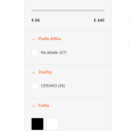
n
ý
€
66
€
440
p
Podľa štítku
a
n
Na sklade
27
e
Značky
l
CERANO
35
Farba