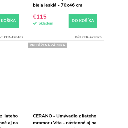
biela lesklá - 70x46 cm
€115
 KOŠÍKA
DO KOŠÍKA
Skladom
ód:
CER-428407
Kód:
CER-479875
PREDĹŽENÁ ZÁRUKA
 liateho
CERANO - Umývadlo z liateho
nné aj na
mramoru Vita - nástenné aj na