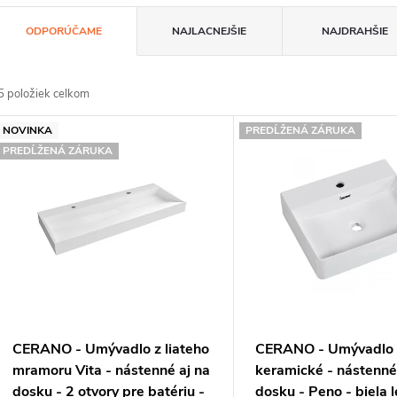
R
ODPORÚČAME
NAJLACNEJŠIE
NAJDRAHŠIE
a
d
5
položiek celkom
e
V
NOVINKA
PREDĹŽENÁ ZÁRUKA
n
PREDĹŽENÁ ZÁRUKA
ý
p
e
p
s
p
o
CERANO - Umývadlo z liateho
CERANO - Umývadlo
d
o
mramoru Vita - nástenné aj na
keramické - nástenné
dosku - 2 otvory pre batériu -
dosku - Peno - biela l