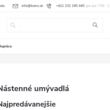
info@livero.sk
+421 232 195 445
odu
Vrátenie tovaru a reklamácia
Obchodné podmienky
Podmi
lupráca
Nástenné umývadlá
Najpredávanejšie