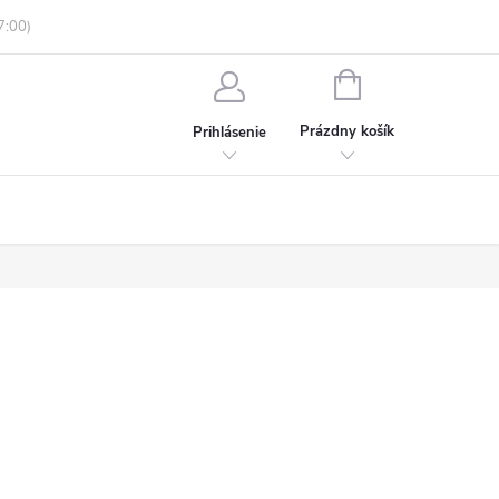
enky ochrany osobných údajov
Informácie o objednávke
NÁKUPNÝ
KOŠÍK
Prázdny košík
Prihlásenie