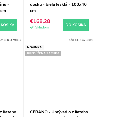
riu -
dosku - biela lesklá - 100x46
6 cm
cm
€168,28
 KOŠÍKA
DO KOŠÍKA
Skladom
ód:
CER-479887
Kód:
CER-479881
NOVINKA
PREDĹŽENÁ ZÁRUKA
 liateho
CERANO - Umývadlo z liateho