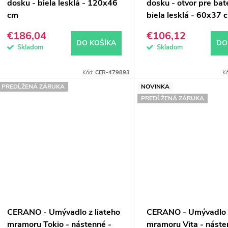
dosku - biela lesklá - 120x46
dosku - otvor pre baté
cm
biela lesklá - 60x37 
€186,04
€106,12
DO KOŠÍKA
DO
Skladom
Skladom
Kód:
CER-479893
K
PREDĹŽENÁ ZÁRUKA
NOVINKA
PREDĹŽENÁ ZÁRUKA
CERANO - Umývadlo z liateho
CERANO - Umývadlo z
mramoru Tokio - nástenné -
mramoru Vita - náste