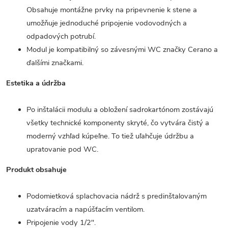
Obsahuje montážne prvky na pripevnenie k stene a
umožňuje jednoduché pripojenie vodovodných a
odpadových potrubí.
Modul je kompatibilný so závesnými WC značky Cerano a
ďalšími značkami.
Estetika a údržba
Po inštalácii modulu a obložení sadrokartónom zostávajú
všetky technické komponenty skryté, čo vytvára čistý a
moderný vzhľad kúpeľne. To tiež uľahčuje údržbu a
upratovanie pod WC.
Produkt obsahuje
Podomietková splachovacia nádrž s predinštalovaným
uzatváracím a napúšťacím ventilom.
Pripojenie vody 1/2".