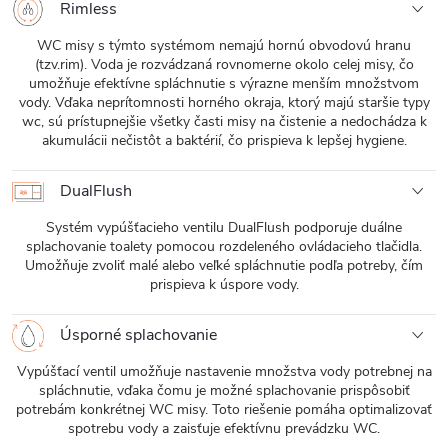
Rimless
WC misy s týmto systémom nemajú hornú obvodovú hranu
(tzv.rim). Voda je rozvádzaná rovnomerne okolo celej misy, čo
umožňuje efektívne spláchnutie s výrazne menším množstvom
vody. Vďaka neprítomnosti horného okraja, ktorý majú staršie typy
wc, sú prístupnejšie všetky časti misy na čistenie a nedochádza k
akumulácii nečistôt a baktérií, čo prispieva k lepšej hygiene.
DualFlush
Systém vypúšťacieho ventilu DualFlush podporuje duálne
splachovanie toalety pomocou rozdeleného ovládacieho tlačidla.
Umožňuje zvoliť malé alebo veľké spláchnutie podľa potreby, čím
prispieva k úspore vody.
Úsporné splachovanie
Vypúšťací ventil umožňuje nastavenie množstva vody potrebnej na
spláchnutie, vďaka čomu je možné splachovanie prispôsobiť
potrebám konkrétnej WC misy. Toto riešenie pomáha optimalizovať
spotrebu vody a zaisťuje efektívnu prevádzku WC.