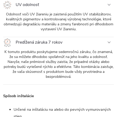
UV odolnosť
Odolnosť voči UV žiareniu je zaistená použitím UV stabilizátorov,
kvalitných pigmentov a kontrolovanej výrobnej technológie, ktoré
obmedzujú degradáciu materiálu a zmeny farebnosti pri dlhodobom
vystavení UV žiareniu.
Predĺžená záruka 7 rokov
K tomuto produktu poskytujeme sedemročnú záruku, čo znamená,
že sa môžete dlhodobo spoľahnúť na jeho kvalitu a odolnosť.
Navyše, naše prémiové služby zaistia, že prípadné otázky alebo
potreby budú vyriešené rýchlo a efektívne. Táto kombinácia zaisťuje,
že vaša skúsenosť s produktom bude vždy prvotriedna a
bezproblémová.
Spôsob inštalácie
Určené na inštaláciu na alebo do pevných vymurovaných
stien.