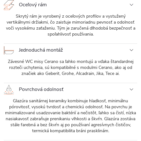
Oceľový rám
Skrytý rám je vyrobený z oceľových profilov a vystužený
vertikálnymi držiakmi, čo zaisťuje mimoriadnu pevnosť a odolnosť
voči vysokému zaťaženiu. Tým je zaručená dlhodobá bezpečnosť a
spoľahlivosť používania.
Jednoduchá montáž
Závesné WC misy Cerano sa ľahko montujú a vďaka štandardnej
rozteči uchytenia, sú kompatibilné s modulmi Cerano, ako aj od
značiek ako Geberit, Grohe, Alcadrain, Jika, Tece ai.
Povrchová odolnosť
Glazúra sanitárnej keramiky kombinuje hladkosť, minimálnu
pórovitosť, vysokú tvrdosť a chemickú odolnosť. Na povrchu je
minimalizované usadzovanie baktérií a nečistôt, ľahko sa čistí, nízka
nasiakavosť zabraňuje prenikaniu vlhkosti a škvŕn. Glazúra zostáva
stále farebná a bez škvŕn aj po používaní agresívnych čističov,
termická kompatibilita bráni prasklinám.