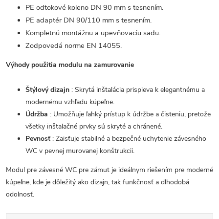
PE odtokové koleno DN 90 mm s tesnením.
PE adaptér DN 90/110 mm s tesnením.
Kompletnú montážnu a upevňovaciu sadu.
Zodpovedá norme EN 14055.
Výhody použitia modulu na zamurovanie
Štýlový dizajn
: Skrytá inštalácia prispieva k elegantnému a
modernému vzhľadu kúpeľne.
Údržba
: Umožňuje ľahký prístup k údržbe a čisteniu, pretože
všetky inštalačné prvky sú skryté a chránené.
Pevnosť
: Zaisťuje stabilné a bezpečné uchytenie závesného
WC v pevnej murovanej konštrukcii.
Modul pre závesné WC pre zámut je ideálnym riešením pre moderné
kúpeľne, kde je dôležitý ako dizajn, tak funkčnosť a dlhodobá
odolnosť.