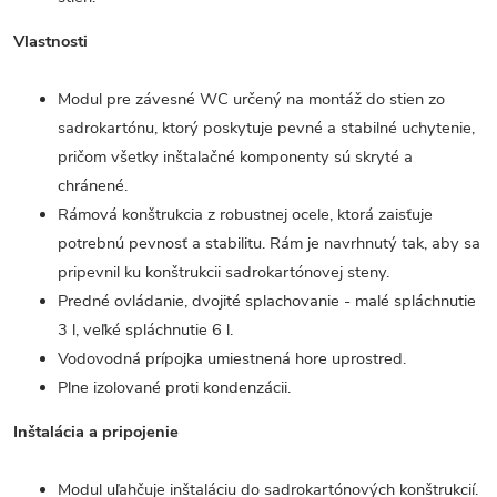
Vlastnosti
Modul pre závesné WC určený na montáž do stien zo
sadrokartónu, ktorý poskytuje pevné a stabilné uchytenie,
pričom všetky inštalačné komponenty sú skryté a
chránené.
Rámová konštrukcia z robustnej ocele, ktorá zaisťuje
potrebnú pevnosť a stabilitu. Rám je navrhnutý tak, aby sa
pripevnil ku konštrukcii sadrokartónovej steny.
Predné ovládanie, dvojité splachovanie - malé spláchnutie
3 l, veľké spláchnutie 6 l.
Vodovodná prípojka umiestnená hore uprostred.
Plne izolované proti kondenzácii.
Inštalácia a pripojenie
Modul uľahčuje inštaláciu do sadrokartónových konštrukcií.