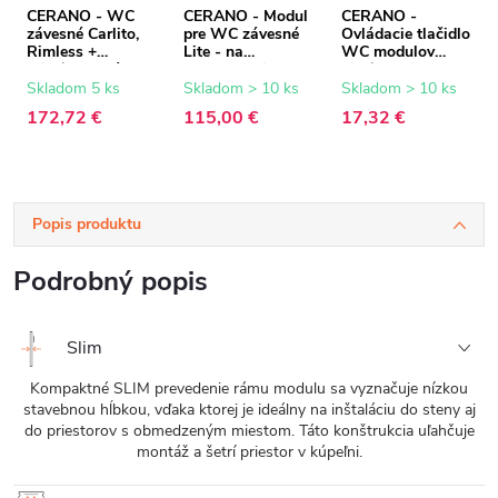
CERANO - WC
CERANO - Modul
CERANO -
závesné Carlito,
pre WC závesné
Ovládacie tlačidlo
Rimless +
Lite - na
WC modulov
Slim/UF sedátko -
zamurovanie -
Lite/Classic - ABS
biela lesklá -
47x76,7 cm
- biela
Skladom 5 ks
Skladom > 10 ks
Skladom > 10 ks
48,5x36,5 cm
172,72 €
115,00 €
17,32 €
Popis produktu
Podrobný popis
Slim
Kompaktné SLIM prevedenie rámu modulu sa vyznačuje nízkou
stavebnou hĺbkou, vďaka ktorej je ideálny na inštaláciu do steny aj
do priestorov s obmedzeným miestom. Táto konštrukcia uľahčuje
montáž a šetrí priestor v kúpeľni.