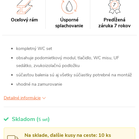
Oceľový rám
Úsporné
Predĺžená
splachovanie
záruka 7 rokov
kompletný WC set
obsahuje podomietkový modul, tlačidlo, WC misu, UF
sedátko, zvukoizolačnú podložku
súčasťou balenia sú aj všetky súčiastky potrebné na montáž
vhodné na zamurovanie
Detailné informácie
Skladom
(
)
5 set
Na sklade, ďalšie kusy na ceste: 10 ks