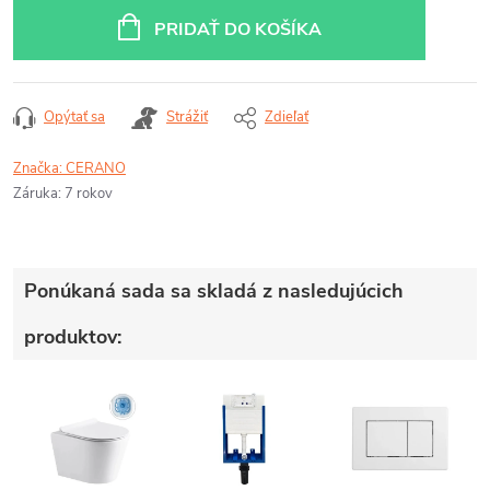
cena:
PRIDAŤ DO KOŠÍKA
Opýtať sa
Strážiť
Zdieľať
Značka:
CERANO
Záruka
:
7 rokov
Ponúkaná sada sa skladá z nasledujúcich
produktov: