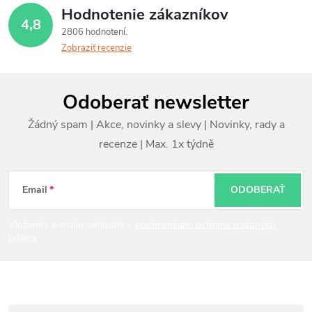
Hodnotenie zákazníkov
4,8
2806 hodnotení
Zobraziť recenzie
Z
Odoberať newsletter
á
p
ä
t
Email
ODOBERAŤ
i
Vložením e-mailu súhlasíte s
podmienkami ochrany osobných
údajov
e