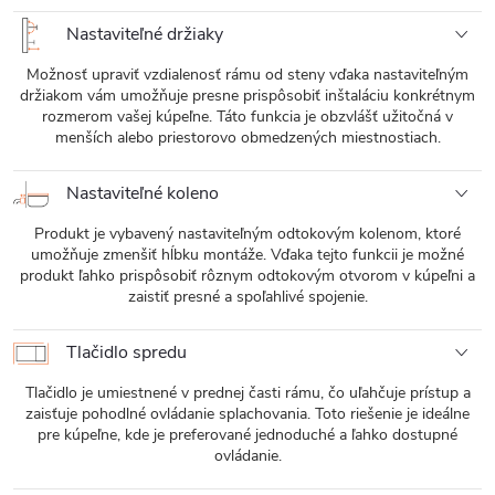
Nastaviteľné držiaky
Možnosť upraviť vzdialenosť rámu od steny vďaka nastaviteľným
držiakom vám umožňuje presne prispôsobiť inštaláciu konkrétnym
rozmerom vašej kúpeľne. Táto funkcia je obzvlášť užitočná v
menších alebo priestorovo obmedzených miestnostiach.
Nastaviteľné koleno
Produkt je vybavený nastaviteľným odtokovým kolenom, ktoré
umožňuje zmenšiť hĺbku montáže. Vďaka tejto funkcii je možné
produkt ľahko prispôsobiť rôznym odtokovým otvorom v kúpeľni a
zaistiť presné a spoľahlivé spojenie.
Tlačidlo spredu
Tlačidlo je umiestnené v prednej časti rámu, čo uľahčuje prístup a
zaisťuje pohodlné ovládanie splachovania. Toto riešenie je ideálne
pre kúpeľne, kde je preferované jednoduché a ľahko dostupné
ovládanie.