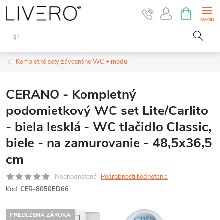
Prejsť
NÁKUPN
KOŠÍK
na
obsah
Kompletné sety závesného WC + modul
CERANO - Kompletný
podomietkový WC set Lite/Carlito
- biela lesklá - WC tlačidlo Classic,
biele - na zamurovanie - 48,5x36,5
cm
Neohodnotené
Podrobnosti hodnotenia
Kód:
CER-8050BD66
PREDĹŽENÁ ZÁRUKA