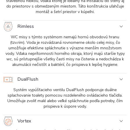
stavebnou hĺbkou, vďaka ktorej je ideálny na inštaláciu do steny aj
do priestorov s obmedzeným miestom. Táto konštrukcia uľahčuje
montáž a šetrí priestor v kúpeľni.
Rimless
WC misy s týmto systémom nemajú hornú obvodovú hranu
(tzv.rim). Voda je rozvádzaná rovnomerne okolo celej misy, čo
umožňuje efektívne spláchnutie s výrazne menším množstvom
vody. Vďaka neprítomnosti horného okraja, ktorý majú staršie typy
wc, sú prístupnejšie všetky časti misy na čistenie a nedochádza k
akumulácii nečistôt a baktérií, čo prispieva k lepšej hygiene.
DualFlush
Systém vypúšťacieho ventilu DualFlush podporuje duálne
splachovanie toalety pomocou rozdeleného ovládacieho tlačidla.
Umožňuje zvoliť malé alebo veľké spláchnutie podľa potreby, čím
prispieva k úspore vody.
Vortex