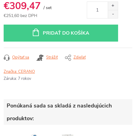
€309,47
/ set
€251,60 bez DPH
Jednotková
cena:
PRIDAŤ DO KOŠÍKA
Opýtať sa
Strážiť
Zdieľať
Značka:
CERANO
Záruka
:
7 rokov
Ponúkaná sada sa skladá z nasledujúcich
produktov: