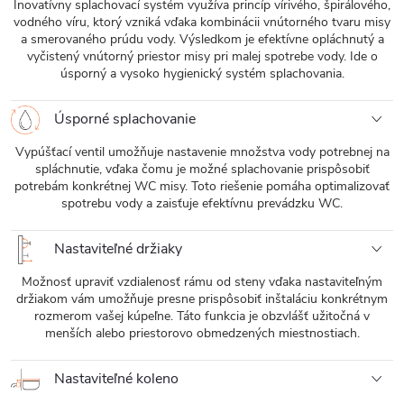
Inovatívny splachovací systém využíva princíp vírivého, špirálového,
vodného víru, ktorý vzniká vďaka kombinácii vnútorného tvaru misy
a smerovaného prúdu vody. Výsledkom je efektívne opláchnutý a
vyčistený vnútorný priestor misy pri malej spotrebe vody. Ide o
úsporný a vysoko hygienický systém splachovania.
Úsporné splachovanie
Vypúšťací ventil umožňuje nastavenie množstva vody potrebnej na
spláchnutie, vďaka čomu je možné splachovanie prispôsobiť
potrebám konkrétnej WC misy. Toto riešenie pomáha optimalizovať
spotrebu vody a zaisťuje efektívnu prevádzku WC.
Nastaviteľné držiaky
Možnosť upraviť vzdialenosť rámu od steny vďaka nastaviteľným
držiakom vám umožňuje presne prispôsobiť inštaláciu konkrétnym
rozmerom vašej kúpeľne. Táto funkcia je obzvlášť užitočná v
menších alebo priestorovo obmedzených miestnostiach.
Nastaviteľné koleno