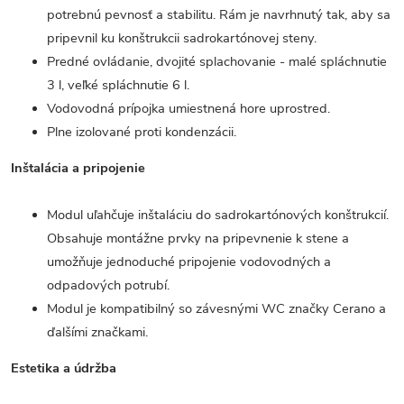
potrebnú pevnosť a stabilitu. Rám je navrhnutý tak, aby sa
pripevnil ku konštrukcii sadrokartónovej steny.
Predné ovládanie, dvojité splachovanie - malé spláchnutie
3 l, veľké spláchnutie 6 l.
Vodovodná prípojka umiestnená hore uprostred.
Plne izolované proti kondenzácii.
Inštalácia a pripojenie
Modul uľahčuje inštaláciu do sadrokartónových konštrukcií.
Obsahuje montážne prvky na pripevnenie k stene a
umožňuje jednoduché pripojenie vodovodných a
odpadových potrubí.
Modul je kompatibilný so závesnými WC značky Cerano a
ďalšími značkami.
Estetika a údržba