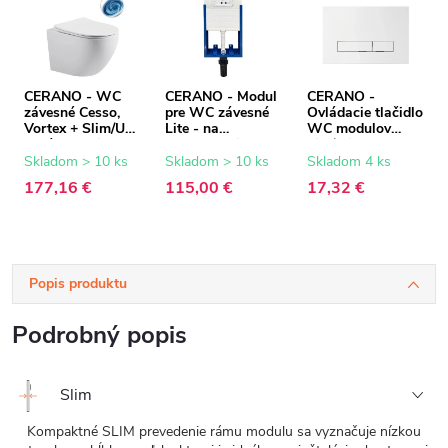
CERANO - WC
CERANO - Modul
CERANO -
závesné Cesso,
pre WC závesné
Ovládacie tlačidlo
Vortex + Slim/UF
Lite - na
WC modulov
sedátko - biela
zamurovanie -
Lite/Slim - ABS -
lesklá - 49x36 cm
47x76,7 cm
biela
Skladom > 10 ks
Skladom > 10 ks
Skladom 4 ks
177,16 €
115,00 €
17,32 €
Popis produktu
Podrobný popis
Slim
Kompaktné SLIM prevedenie rámu modulu sa vyznačuje nízkou