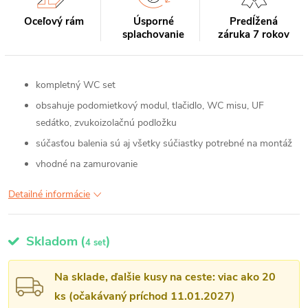
Oceľový rám
Úsporné
Predĺžená
splachovanie
záruka 7 rokov
kompletný WC set
obsahuje podomietkový modul, tlačidlo, WC misu, UF
sedátko, zvukoizolačnú podložku
súčasťou balenia sú aj všetky súčiastky potrebné na montáž
vhodné na zamurovanie
Detailné informácie
Skladom
(
)
4 set
Na sklade, ďalšie kusy na ceste: viac ako 20
ks (očakávaný príchod 11.01.2027)