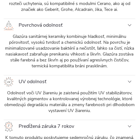
rozteči uchytenia, sú kompatibilné s modulmi Cerano, ako aj od
značiek ako Geberit, Grohe, Alcadrain, Jika, Tece ai.
Povrchová odolnosť
Glazúra sanitárnej keramiky kombinuje hladkosť, minimálnu
pórovitosť, vysokú tvrdosť a chemickú odolnosť. Na povrchu je
minimalizované usadzovanie baktérií a nečistôt, ľahko sa čistí, nízka
nasiakavosť zabraňuje prenikaniu vlhkosti a škvŕn. Glazúra zostáva
stále farebná a bez škvŕn aj po používaní agresívnych čističov,
termická kompatibilita bráni prasklinám.
UV odolnosť
Odolnosť voči UV žiareniu je zaistená použitím UV stabilizátorov,
kvalitných pigmentov a kontrolovanej výrobnej technológie, ktoré
obmedzujú degradáciu materiálu a zmeny farebnosti pri dlhodobom
vystavení UV žiareniu.
Predĺžená záruka 7 rokov
K tomuto produktu poskytujeme sedemročnú záruku, čo znamená,