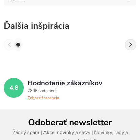
Ďalšia inšpirácia
Hodnotenie zákazníkov
4,8
2806 hodnotení
Zobraziť recenzie
Z
Odoberať newsletter
á
p