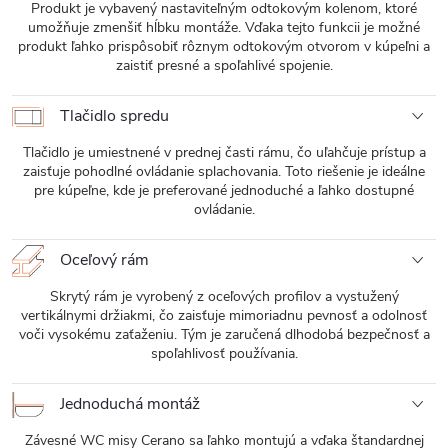
Produkt je vybavený nastaviteľným odtokovým kolenom, ktoré
umožňuje zmenšiť hĺbku montáže. Vďaka tejto funkcii je možné
produkt ľahko prispôsobiť rôznym odtokovým otvorom v kúpeľni a
zaistiť presné a spoľahlivé spojenie.
Tlačidlo spredu
Tlačidlo je umiestnené v prednej časti rámu, čo uľahčuje prístup a
zaisťuje pohodlné ovládanie splachovania. Toto riešenie je ideálne
pre kúpeľne, kde je preferované jednoduché a ľahko dostupné
ovládanie.
Oceľový rám
Skrytý rám je vyrobený z oceľových profilov a vystužený
vertikálnymi držiakmi, čo zaisťuje mimoriadnu pevnosť a odolnosť
voči vysokému zaťaženiu. Tým je zaručená dlhodobá bezpečnosť a
spoľahlivosť používania.
Jednoduchá montáž
Závesné WC misy Cerano sa ľahko montujú a vďaka štandardnej