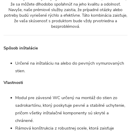
že sa môžete dlhodobo spoľahnúť na jeho kvalitu a odolnosť.
Navyše, naše prémiové služby zaistia, že prípadné otázky alebo
potreby budú vyriešené rýchlo a efektívne. Táto kombinácia zaisťuje,
že vaša skúsenosť s produktom bude vždy prvotriedna a
bezproblémová.
Spôsob inštalácie
Určené na inštaláciu na alebo do pevných vymurovaných
stien.
Vlastnosti
Modul pre závesné WC určený na montáž do stien zo
sadrokartónu, ktorý poskytuje pevné a stabilné uchytenie,
pričom všetky inštalačné komponenty sú skryté a
chránené.
Rámová konštrukcia z robustnej ocele, ktorá zaisťuje