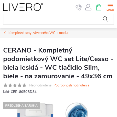
Prejsť
NÁKUPN
KOŠÍK
na
obsah
Kompletné sety závesného WC + modul
CERANO - Kompletný
podomietkový WC set Lite/Cesso -
biela lesklá - WC tlačidlo Slim,
biele - na zamurovanie - 49x36 cm
Neohodnotené
Podrobnosti hodnotenia
Kód:
CER-8050BD84
PREDĹŽENÁ ZÁRUKA