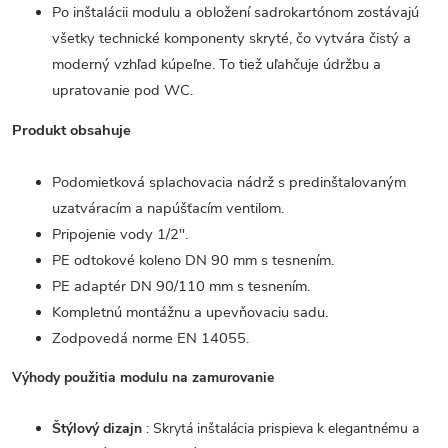
Po inštalácii modulu a obložení sadrokartónom zostávajú
všetky technické komponenty skryté, čo vytvára čistý a
moderný vzhľad kúpeľne. To tiež uľahčuje údržbu a
upratovanie pod WC.
Produkt obsahuje
Podomietková splachovacia nádrž s predinštalovaným
uzatváracím a napúšťacím ventilom.
Pripojenie vody 1/2".
PE odtokové koleno DN 90 mm s tesnením.
PE adaptér DN 90/110 mm s tesnením.
Kompletnú montážnu a upevňovaciu sadu.
Zodpovedá norme EN 14055.
Výhody použitia modulu na zamurovanie
Štýlový dizajn
: Skrytá inštalácia prispieva k elegantnému a