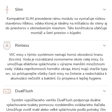
Slim
Kompaktné SLIM prevedenie rámu modulu sa vyznačuje nízkou
stavebnou hĺbkou, vďaka ktorej je ideálny na inštaláciu do steny aj
do priestorov s obmedzeným miestom. Táto konštrukcia uľahčuje
montáž a šetrí priestor v kúpeľni.
Rimless
WC misy s týmto systémom nemajú hornú obvodovú hranu
(tzv.rim). Voda je rozvádzaná rovnomerne okolo celej misy, čo
umožňuje efektívne spláchnutie s výrazne menším množstvom
vody. Vďaka neprítomnosti horného okraja, ktorý majú staršie typy
wc, sú prístupnejšie všetky časti misy na čistenie a nedochádza k
akumulácii nečistôt a baktérií, čo prispieva k lepšej hygiene.
DualFlush
Systém vypúšťacieho ventilu DualFlush podporuje duálne
splachovanie toalety pomocou rozdeleného ovládacieho tlačidla.
Umožňuje zvoliť malé alebo veľké spláchnutie podľa potreby, čím