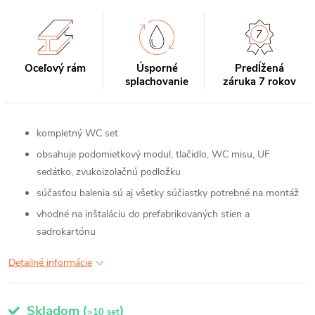
Oceľový rám
Úsporné
Predĺžená
splachovanie
záruka 7 rokov
kompletný WC set
obsahuje podomietkový modul, tlačidlo, WC misu, UF
sedátko, zvukoizolačnú podložku
súčasťou balenia sú aj všetky súčiastky potrebné na montáž
vhodné na inštaláciu do prefabrikovaných stien a
sadrokartónu
Detailné informácie
Skladom
(
)
>10 set