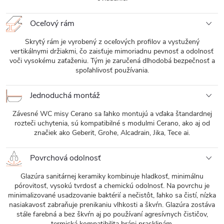
Oceľový rám
Skrytý rám je vyrobený z oceľových profilov a vystužený
vertikálnymi držiakmi, čo zaisťuje mimoriadnu pevnosť a odolnosť
voči vysokému zaťaženiu. Tým je zaručená dlhodobá bezpečnosť a
spoľahlivosť používania.
Jednoduchá montáž
Závesné WC misy Cerano sa ľahko montujú a vďaka štandardnej
rozteči uchytenia, sú kompatibilné s modulmi Cerano, ako aj od
značiek ako Geberit, Grohe, Alcadrain, Jika, Tece ai.
Povrchová odolnosť
Glazúra sanitárnej keramiky kombinuje hladkosť, minimálnu
pórovitosť, vysokú tvrdosť a chemickú odolnosť. Na povrchu je
minimalizované usadzovanie baktérií a nečistôt, ľahko sa čistí, nízka
nasiakavosť zabraňuje prenikaniu vlhkosti a škvŕn. Glazúra zostáva
stále farebná a bez škvŕn aj po používaní agresívnych čističov,
termická kompatibilita bráni prasklinám.