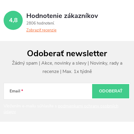
Hodnotenie zákazníkov
4,8
2806 hodnotení
Zobraziť recenzie
Z
Odoberať newsletter
á
p
ä
t
Email
ODOBERAŤ
i
Vložením e-mailu súhlasíte s
podmienkami ochrany osobných
údajov
e