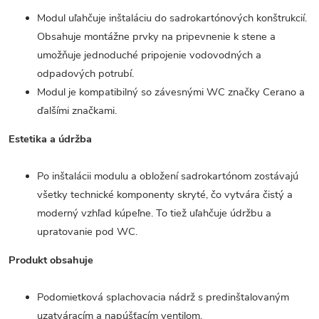
Modul uľahčuje inštaláciu do sadrokartónových konštrukcií.
Obsahuje montážne prvky na pripevnenie k stene a
umožňuje jednoduché pripojenie vodovodných a
odpadových potrubí.
Modul je kompatibilný so závesnými WC značky Cerano a
ďalšími značkami.
Estetika a údržba
Po inštalácii modulu a obložení sadrokartónom zostávajú
všetky technické komponenty skryté, čo vytvára čistý a
moderný vzhľad kúpeľne. To tiež uľahčuje údržbu a
upratovanie pod WC.
Produkt obsahuje
Podomietková splachovacia nádrž s predinštalovaným
uzatváracím a napúšťacím ventilom.