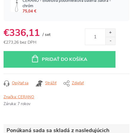
€336,11
/ set
€273,26 bez DPH
Jednotková
cena:
PRIDAŤ DO KOŠÍKA
Opýtať sa
Strážiť
Zdieľať
Značka:
CERANO
Záruka
:
7 rokov
Ponúkaná sada sa skladá z nasledujúcich