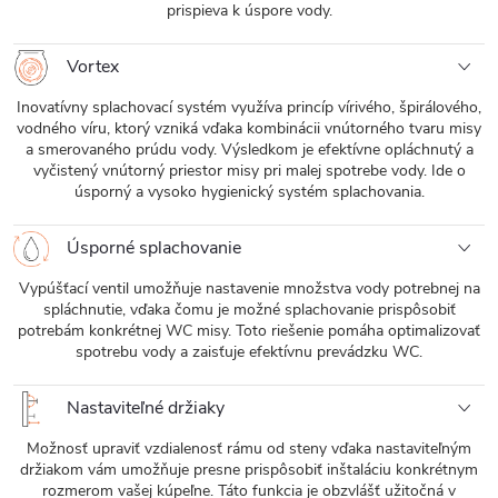
prispieva k úspore vody.
Vortex
Inovatívny splachovací systém využíva princíp vírivého, špirálového,
vodného víru, ktorý vzniká vďaka kombinácii vnútorného tvaru misy
a smerovaného prúdu vody. Výsledkom je efektívne opláchnutý a
vyčistený vnútorný priestor misy pri malej spotrebe vody. Ide o
úsporný a vysoko hygienický systém splachovania.
Úsporné splachovanie
Vypúšťací ventil umožňuje nastavenie množstva vody potrebnej na
spláchnutie, vďaka čomu je možné splachovanie prispôsobiť
potrebám konkrétnej WC misy. Toto riešenie pomáha optimalizovať
spotrebu vody a zaisťuje efektívnu prevádzku WC.
Nastaviteľné držiaky
Možnosť upraviť vzdialenosť rámu od steny vďaka nastaviteľným
držiakom vám umožňuje presne prispôsobiť inštaláciu konkrétnym
rozmerom vašej kúpeľne. Táto funkcia je obzvlášť užitočná v