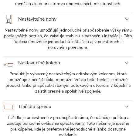
menších alebo priestorovo obmedzených miestnostiach.
Nastaviteľné nohy
Nastaviteľné nohy umožňujú jednoduché prispôsobenie výšky rámu
podľa vašich potrieb, čo zaisťuje stabilnú a bezpečnú inštaláciu. Táto
funkcia umožňuje jednoduchú inštaláciu aj v priestoroch s
nerovným povrchom.
Nastaviteľné koleno
Produkt je vybavený nastaviteľným odtokovým kolenom, ktoré
umožňuje zmenšiť hĺbku montáže. Vďaka tejto funkcii je možné
produkt ľahko prispôsobiť rôznym odtokovým otvorom v kúpeľni a
zaistiť presné a spoľahlivé spojenie.
Tlačidlo spredu
Tlačidlo je umiestnené v prednej časti rámu, čo uľahčuje prístup a
zaisťuje pohodlné ovládanie splachovania. Toto riešenie je ideálne
pre kúpeľne, kde je preferované jednoduché a ľahko dostupné
ovládanie.