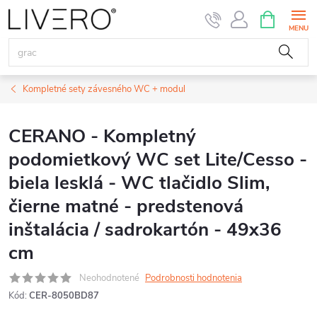
Prejsť
NÁKUPN
KOŠÍK
na
obsah
Kompletné sety závesného WC + modul
CERANO - Kompletný
podomietkový WC set Lite/Cesso -
biela lesklá - WC tlačidlo Slim,
čierne matné - predstenová
inštalácia / sadrokartón - 49x36
cm
Neohodnotené
Podrobnosti hodnotenia
Kód:
CER-8050BD87