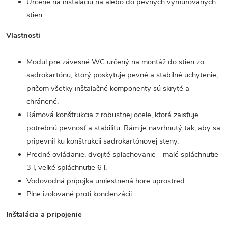
Určené na inštaláciu na alebo do pevných vymurovaných
stien.
Vlastnosti
Modul pre závesné WC určený na montáž do stien zo
sadrokartónu, ktorý poskytuje pevné a stabilné uchytenie,
pričom všetky inštalačné komponenty sú skryté a
chránené.
Rámová konštrukcia z robustnej ocele, ktorá zaisťuje
potrebnú pevnosť a stabilitu. Rám je navrhnutý tak, aby sa
pripevnil ku konštrukcii sadrokartónovej steny.
Predné ovládanie, dvojité splachovanie - malé spláchnutie
3 l, veľké spláchnutie 6 l.
Vodovodná prípojka umiestnená hore uprostred.
Plne izolované proti kondenzácii.
Inštalácia a pripojenie