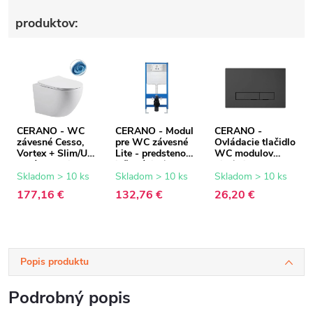
produktov:
CERANO - WC
CERANO - Modul
CERANO -
závesné Cesso,
pre WC závesné
Ovládacie tlačidlo
Vortex + Slim/UF
Lite - predstenová
WC modulov
sedátko - biela
inštalácia /
Lite/Slim - ABS -
lesklá - 49x36 cm
sadrokartón -
čierna
Skladom > 10 ks
Skladom > 10 ks
Skladom > 10 ks
52,5x100 cm
177,16 €
132,76 €
26,20 €
Popis produktu
Podrobný popis