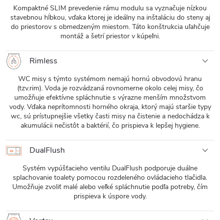
Kompaktné SLIM prevedenie rámu modulu sa vyznačuje nízkou
stavebnou hĺbkou, vďaka ktorej je ideálny na inštaláciu do steny aj
do priestorov s obmedzeným miestom. Táto konštrukcia uľahčuje
montáž a šetrí priestor v kúpeľni.
Rimless
WC misy s týmto systémom nemajú hornú obvodovú hranu
(tzv.rim). Voda je rozvádzaná rovnomerne okolo celej misy, čo
umožňuje efektívne spláchnutie s výrazne menším množstvom
vody. Vďaka neprítomnosti horného okraja, ktorý majú staršie typy
wc, sú prístupnejšie všetky časti misy na čistenie a nedochádza k
akumulácii nečistôt a baktérií, čo prispieva k lepšej hygiene.
DualFlush
Systém vypúšťacieho ventilu DualFlush podporuje duálne
splachovanie toalety pomocou rozdeleného ovládacieho tlačidla.
Umožňuje zvoliť malé alebo veľké spláchnutie podľa potreby, čím
prispieva k úspore vody.