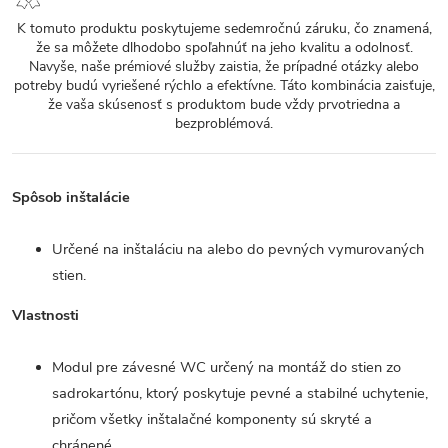
K tomuto produktu poskytujeme sedemročnú záruku, čo znamená,
že sa môžete dlhodobo spoľahnúť na jeho kvalitu a odolnosť.
Navyše, naše prémiové služby zaistia, že prípadné otázky alebo
potreby budú vyriešené rýchlo a efektívne. Táto kombinácia zaisťuje,
že vaša skúsenosť s produktom bude vždy prvotriedna a
bezproblémová.
Spôsob inštalácie
Určené na inštaláciu na alebo do pevných vymurovaných
stien.
Vlastnosti
Modul pre závesné WC určený na montáž do stien zo
sadrokartónu, ktorý poskytuje pevné a stabilné uchytenie,
pričom všetky inštalačné komponenty sú skryté a
chránené.