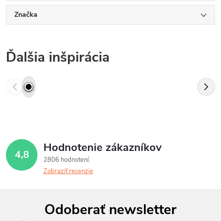
Značka
Ďalšia inšpirácia
Hodnotenie zákazníkov
4,8
2806 hodnotení
Zobraziť recenzie
Z
Odoberať newsletter
á