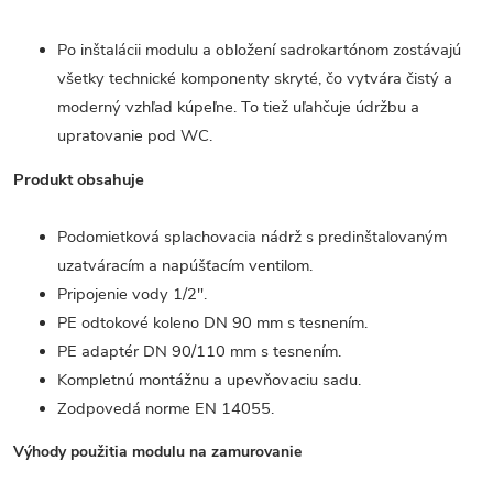
Po inštalácii modulu a obložení sadrokartónom zostávajú
všetky technické komponenty skryté, čo vytvára čistý a
moderný vzhľad kúpeľne. To tiež uľahčuje údržbu a
upratovanie pod WC.
Produkt obsahuje
Podomietková splachovacia nádrž s predinštalovaným
uzatváracím a napúšťacím ventilom.
Pripojenie vody 1/2".
PE odtokové koleno DN 90 mm s tesnením.
PE adaptér DN 90/110 mm s tesnením.
Kompletnú montážnu a upevňovaciu sadu.
Zodpovedá norme EN 14055.
Výhody použitia modulu na zamurovanie