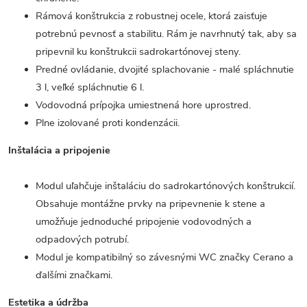
Rámová konštrukcia z robustnej ocele, ktorá zaisťuje
potrebnú pevnosť a stabilitu. Rám je navrhnutý tak, aby sa
pripevnil ku konštrukcii sadrokartónovej steny.
Predné ovládanie, dvojité splachovanie - malé spláchnutie
3 l, veľké spláchnutie 6 l.
Vodovodná prípojka umiestnená hore uprostred.
Plne izolované proti kondenzácii.
Inštalácia a pripojenie
Modul uľahčuje inštaláciu do sadrokartónových konštrukcií.
Obsahuje montážne prvky na pripevnenie k stene a
umožňuje jednoduché pripojenie vodovodných a
odpadových potrubí.
Modul je kompatibilný so závesnými WC značky Cerano a
ďalšími značkami.
Estetika a údržba