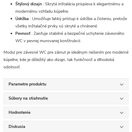
Štýlový dizajn
: Skrytá inštalácia prispieva k elegantnému a
modernému vzhľadu kúpeľne.
Údržba
: Umožňuje ľahký prístup k údržbe a čisteniu, pretože
všetky inštalačné prvky sú skryté a chránené.
Pevnosť
: Zaisťuje stabilné a bezpečné uchytenie závesného
WC v pevnej murovanej konštrukcii.
Modul pre závesné WC pre zámut je ideálnym riešením pre moderné
kúpeľne, kde je dôležitý ako dizajn, tak funkčnosť a dlhodobá
odolnosť.
Parametre produktu
Súbory na stiahnutie
Hodnotenie
Diskusia