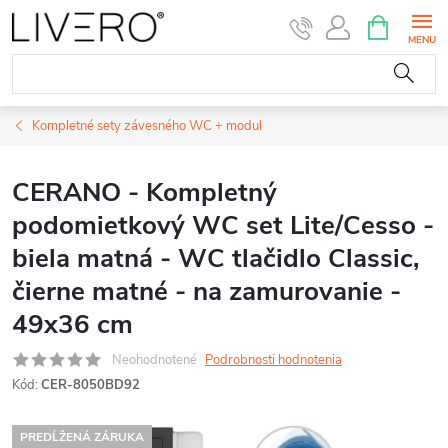
Prejsť
NÁKUPN
KOŠÍK
na
obsah
Kompletné sety závesného WC + modul
CERANO - Kompletný
podomietkový WC set Lite/Cesso -
biela matná - WC tlačidlo Classic,
čierne matné - na zamurovanie -
49x36 cm
Neohodnotené
Podrobnosti hodnotenia
Kód:
CER-8050BD92
PREDĹŽENÁ ZÁRUKA