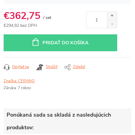
€362,75
/ set
€294,92 bez DPH
Jednotková
cena:
PRIDAŤ DO KOŠÍKA
Opýtať sa
Strážiť
Zdieľať
Značka:
CERANO
Záruka
:
7 rokov
Ponúkaná sada sa skladá z nasledujúcich
produktov: