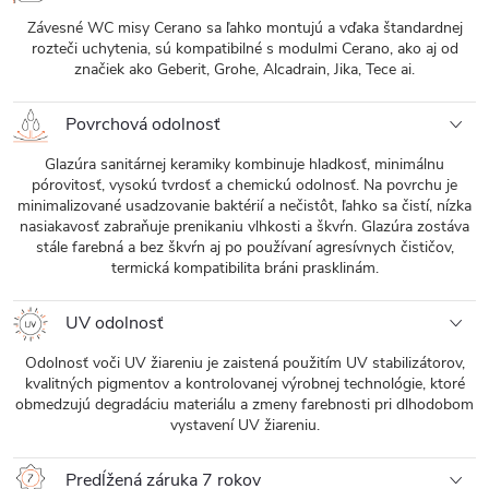
Závesné WC misy Cerano sa ľahko montujú a vďaka štandardnej
rozteči uchytenia, sú kompatibilné s modulmi Cerano, ako aj od
značiek ako Geberit, Grohe, Alcadrain, Jika, Tece ai.
Povrchová odolnosť
Glazúra sanitárnej keramiky kombinuje hladkosť, minimálnu
pórovitosť, vysokú tvrdosť a chemickú odolnosť. Na povrchu je
minimalizované usadzovanie baktérií a nečistôt, ľahko sa čistí, nízka
nasiakavosť zabraňuje prenikaniu vlhkosti a škvŕn. Glazúra zostáva
stále farebná a bez škvŕn aj po používaní agresívnych čističov,
termická kompatibilita bráni prasklinám.
UV odolnosť
Odolnosť voči UV žiareniu je zaistená použitím UV stabilizátorov,
kvalitných pigmentov a kontrolovanej výrobnej technológie, ktoré
obmedzujú degradáciu materiálu a zmeny farebnosti pri dlhodobom
vystavení UV žiareniu.
Predĺžená záruka 7 rokov