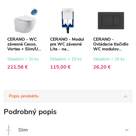
CERANO - WC
CERANO - Modul
CERANO -
závesné Cesso,
pre WC závesné
Ovládacie tlačidlo
Vortex + Slim/UF
Lite - na
WC modulov
sedátko - biela
zamurovanie -
Lite/Classic - ABS
matná - 49x36 cm
47x76,7 cm
- čierna matná
Skladom > 10 ks
Skladom > 10 ks
Skladom > 10 ks
221,56 €
115,00 €
26,20 €
Popis produktu
Podrobný popis
Slim