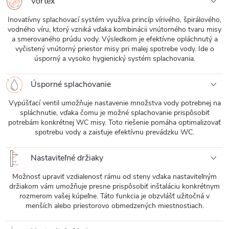
Vortex
Inovatívny splachovací systém využíva princíp vírivého, špirálového,
vodného víru, ktorý vzniká vďaka kombinácii vnútorného tvaru misy
a smerovaného prúdu vody. Výsledkom je efektívne opláchnutý a
vyčistený vnútorný priestor misy pri malej spotrebe vody. Ide o
úsporný a vysoko hygienický systém splachovania.
Úsporné splachovanie
Vypúšťací ventil umožňuje nastavenie množstva vody potrebnej na
spláchnutie, vďaka čomu je možné splachovanie prispôsobiť
potrebám konkrétnej WC misy. Toto riešenie pomáha optimalizovať
spotrebu vody a zaisťuje efektívnu prevádzku WC.
Nastaviteľné držiaky
Možnosť upraviť vzdialenosť rámu od steny vďaka nastaviteľným
držiakom vám umožňuje presne prispôsobiť inštaláciu konkrétnym
rozmerom vašej kúpeľne. Táto funkcia je obzvlášť užitočná v
menších alebo priestorovo obmedzených miestnostiach.