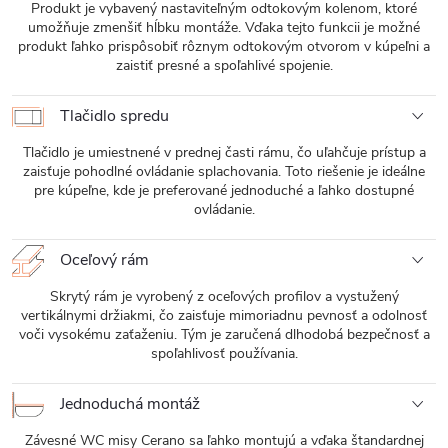
Produkt je vybavený nastaviteľným odtokovým kolenom, ktoré
umožňuje zmenšiť hĺbku montáže. Vďaka tejto funkcii je možné
produkt ľahko prispôsobiť rôznym odtokovým otvorom v kúpeľni a
zaistiť presné a spoľahlivé spojenie.
Tlačidlo spredu
Tlačidlo je umiestnené v prednej časti rámu, čo uľahčuje prístup a
zaisťuje pohodlné ovládanie splachovania. Toto riešenie je ideálne
pre kúpeľne, kde je preferované jednoduché a ľahko dostupné
ovládanie.
Oceľový rám
Skrytý rám je vyrobený z oceľových profilov a vystužený
vertikálnymi držiakmi, čo zaisťuje mimoriadnu pevnosť a odolnosť
voči vysokému zaťaženiu. Tým je zaručená dlhodobá bezpečnosť a
spoľahlivosť používania.
Jednoduchá montáž
Závesné WC misy Cerano sa ľahko montujú a vďaka štandardnej