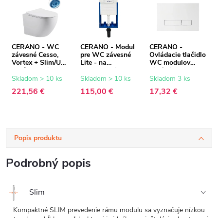
CERANO - WC
CERANO - Modul
CERANO -
závesné Cesso,
pre WC závesné
Ovládacie tlačidlo
Vortex + Slim/UF
Lite - na
WC modulov
sedátko - biela
zamurovanie -
Lite/Slim - ABS -
matná - 49x36 cm
47x76,7 cm
biela
Skladom > 10 ks
Skladom > 10 ks
Skladom 3 ks
221,56 €
115,00 €
17,32 €
Popis produktu
Podrobný popis
Slim
Kompaktné SLIM prevedenie rámu modulu sa vyznačuje nízkou