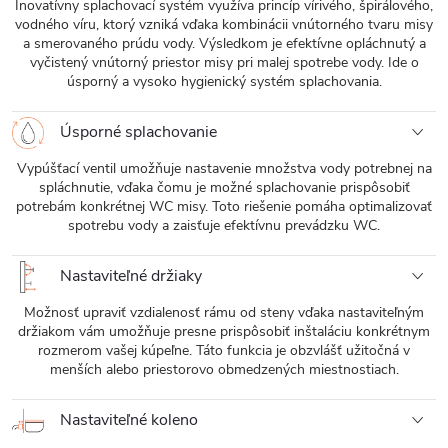
Inovatívny splachovací systém využíva princíp vírivého, špirálového,
vodného víru, ktorý vzniká vďaka kombinácii vnútorného tvaru misy
a smerovaného prúdu vody. Výsledkom je efektívne opláchnutý a
vyčistený vnútorný priestor misy pri malej spotrebe vody. Ide o
úsporný a vysoko hygienický systém splachovania.
Úsporné splachovanie
Vypúšťací ventil umožňuje nastavenie množstva vody potrebnej na
spláchnutie, vďaka čomu je možné splachovanie prispôsobiť
potrebám konkrétnej WC misy. Toto riešenie pomáha optimalizovať
spotrebu vody a zaisťuje efektívnu prevádzku WC.
Nastaviteľné držiaky
Možnosť upraviť vzdialenosť rámu od steny vďaka nastaviteľným
držiakom vám umožňuje presne prispôsobiť inštaláciu konkrétnym
rozmerom vašej kúpeľne. Táto funkcia je obzvlášť užitočná v
menších alebo priestorovo obmedzených miestnostiach.
Nastaviteľné koleno