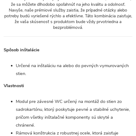
že sa môžete dlhodobo spoľahnúť na jeho kvalitu a odolnosť.
Navyše, naše prémiové služby zaistia, že prípadné otázky alebo
potreby budú vyriešené rýchlo a efektívne. Táto kombinácia zaisťuje,
že vaša skúsenosť s produktom bude vždy prvotriedna a
bezproblémová.
Spôsob inštalácie
Určené na inštaláciu na alebo do pevných vymurovaných
stien.
Vlastnosti
Modul pre závesné WC určený na montáž do stien zo
sadrokartónu, ktorý poskytuje pevné a stabilné uchytenie,
pričom všetky inštalačné komponenty sú skryté a
chránené.
Rámová konštrukcia z robustnej ocele, ktorá zaisťuje