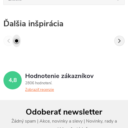
Ďalšia inšpirácia
Hodnotenie zákazníkov
4,8
2806 hodnotení
Zobraziť recenzie
Z
Odoberať newsletter
á
p