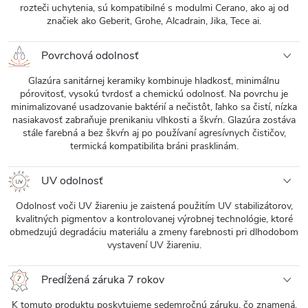
rozteči uchytenia, sú kompatibilné s modulmi Cerano, ako aj od
značiek ako Geberit, Grohe, Alcadrain, Jika, Tece ai.
Povrchová odolnosť
Glazúra sanitárnej keramiky kombinuje hladkosť, minimálnu
pórovitosť, vysokú tvrdosť a chemickú odolnosť. Na povrchu je
minimalizované usadzovanie baktérií a nečistôt, ľahko sa čistí, nízka
nasiakavosť zabraňuje prenikaniu vlhkosti a škvŕn. Glazúra zostáva
stále farebná a bez škvŕn aj po používaní agresívnych čističov,
termická kompatibilita bráni prasklinám.
UV odolnosť
Odolnosť voči UV žiareniu je zaistená použitím UV stabilizátorov,
kvalitných pigmentov a kontrolovanej výrobnej technológie, ktoré
obmedzujú degradáciu materiálu a zmeny farebnosti pri dlhodobom
vystavení UV žiareniu.
Predĺžená záruka 7 rokov
K tomuto produktu poskytujeme sedemročnú záruku, čo znamená,