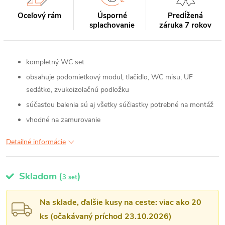
Oceľový rám
Úsporné
Predĺžená
splachovanie
záruka 7 rokov
kompletný WC set
obsahuje podomietkový modul, tlačidlo, WC misu, UF
sedátko, zvukoizolačnú podložku
súčasťou balenia sú aj všetky súčiastky potrebné na montáž
vhodné na zamurovanie
Detailné informácie
Skladom
(
)
3 set
Na sklade, ďalšie kusy na ceste: viac ako 20
ks (očakávaný príchod 23.10.2026)