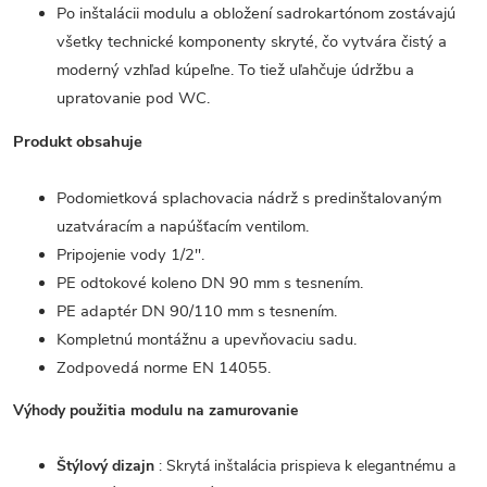
Po inštalácii modulu a obložení sadrokartónom zostávajú
všetky technické komponenty skryté, čo vytvára čistý a
moderný vzhľad kúpeľne. To tiež uľahčuje údržbu a
upratovanie pod WC.
Produkt obsahuje
Podomietková splachovacia nádrž s predinštalovaným
uzatváracím a napúšťacím ventilom.
Pripojenie vody 1/2".
PE odtokové koleno DN 90 mm s tesnením.
PE adaptér DN 90/110 mm s tesnením.
Kompletnú montážnu a upevňovaciu sadu.
Zodpovedá norme EN 14055.
Výhody použitia modulu na zamurovanie
Štýlový dizajn
: Skrytá inštalácia prispieva k elegantnému a