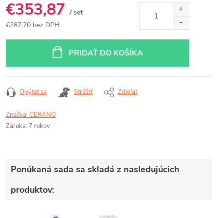
€353,87
/ set
€287,70 bez DPH
Jednotková
cena:
PRIDAŤ DO KOŠÍKA
Opýtať sa
Strážiť
Zdieľať
Značka:
CERANO
Záruka
:
7 rokov
Ponúkaná sada sa skladá z nasledujúcich
produktov: