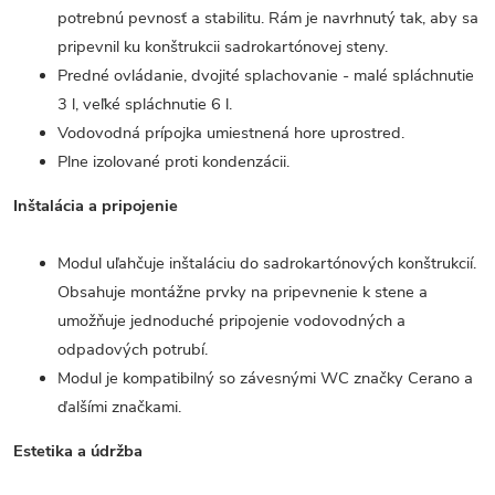
potrebnú pevnosť a stabilitu. Rám je navrhnutý tak, aby sa
pripevnil ku konštrukcii sadrokartónovej steny.
Predné ovládanie, dvojité splachovanie - malé spláchnutie
3 l, veľké spláchnutie 6 l.
Vodovodná prípojka umiestnená hore uprostred.
Plne izolované proti kondenzácii.
Inštalácia a pripojenie
Modul uľahčuje inštaláciu do sadrokartónových konštrukcií.
Obsahuje montážne prvky na pripevnenie k stene a
umožňuje jednoduché pripojenie vodovodných a
odpadových potrubí.
Modul je kompatibilný so závesnými WC značky Cerano a
ďalšími značkami.
Estetika a údržba