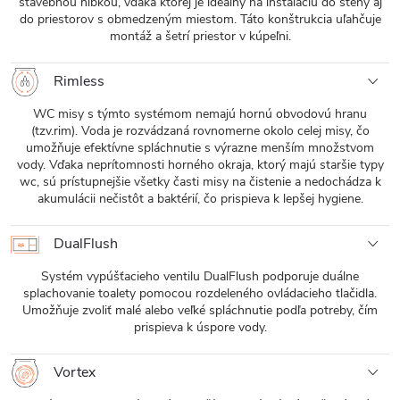
stavebnou hĺbkou, vďaka ktorej je ideálny na inštaláciu do steny aj
do priestorov s obmedzeným miestom. Táto konštrukcia uľahčuje
montáž a šetrí priestor v kúpeľni.
Rimless
WC misy s týmto systémom nemajú hornú obvodovú hranu
(tzv.rim). Voda je rozvádzaná rovnomerne okolo celej misy, čo
umožňuje efektívne spláchnutie s výrazne menším množstvom
vody. Vďaka neprítomnosti horného okraja, ktorý majú staršie typy
wc, sú prístupnejšie všetky časti misy na čistenie a nedochádza k
akumulácii nečistôt a baktérií, čo prispieva k lepšej hygiene.
DualFlush
Systém vypúšťacieho ventilu DualFlush podporuje duálne
splachovanie toalety pomocou rozdeleného ovládacieho tlačidla.
Umožňuje zvoliť malé alebo veľké spláchnutie podľa potreby, čím
prispieva k úspore vody.
Vortex