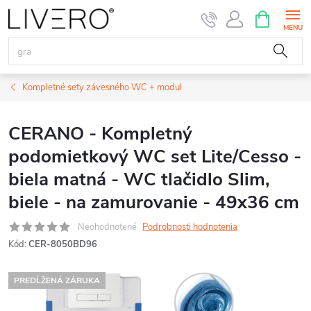
Prejsť
NÁKUPN
KOŠÍK
na
obsah
Kompletné sety závesného WC + modul
CERANO - Kompletný
podomietkový WC set Lite/Cesso -
biela matná - WC tlačidlo Slim,
biele - na zamurovanie - 49x36 cm
Neohodnotené
Podrobnosti hodnotenia
Kód:
CER-8050BD96
PREDĹŽENÁ ZÁRUKA