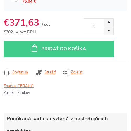
€371,63
/ set
€302,14 bez DPH
Jednotková
cena:
PRIDAŤ DO KOŠÍKA
Opýtať sa
Strážiť
Zdieľať
Značka:
CERANO
Záruka
:
7 rokov
Ponúkaná sada sa skladá z nasledujúcich