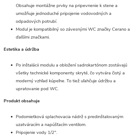
Obsahuje montážne prvky na pripevnenie k stene a
umožňuje jednoduché pripojenie vodovodných a
odpadových potrubí.
Modul je kompatibilný so závesnými WC značky Cerano a
ďalšími značkami.
Estetika a údržba
Po inštalácii modulu a obložení sadrokartónom zostávajú
všetky technické komponenty skryté, čo vytvára čistý a
moderný vzhľad kúpeľne. To tiež uľahčuje údržbu a
upratovanie pod WC.
Produkt obsahuje
Podomietková splachovacia nádrž s predinštalovaným
uzatváracím a napúšťacím ventilom.
Pripojenie vody 1/2".