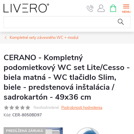
Prejsť
NÁKUPN
KOŠÍK
na
obsah
Kompletné sety závesného WC + modul
CERANO - Kompletný
podomietkový WC set Lite/Cesso -
biela matná - WC tlačidlo Slim,
biele - predstenová inštalácia /
sadrokartón - 49x36 cm
Neohodnotené
Podrobnosti hodnotenia
Kód:
CER-8050BD97
PREDĹŽENÁ ZÁRUKA