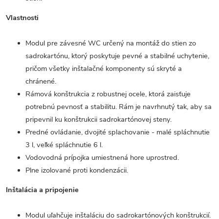
Vlastnosti
Modul pre závesné WC určený na montáž do stien zo
sadrokartónu, ktorý poskytuje pevné a stabilné uchytenie,
pričom všetky inštalačné komponenty sú skryté a
chránené.
Rámová konštrukcia z robustnej ocele, ktorá zaisťuje
potrebnú pevnosť a stabilitu. Rám je navrhnutý tak, aby sa
pripevnil ku konštrukcii sadrokartónovej steny.
Predné ovládanie, dvojité splachovanie - malé spláchnutie
3 l, veľké spláchnutie 6 l.
Vodovodná prípojka umiestnená hore uprostred.
Plne izolované proti kondenzácii.
Inštalácia a pripojenie
Modul uľahčuje inštaláciu do sadrokartónových konštrukcií.