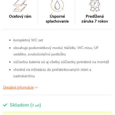
Oceľový rám
Úsporné
Predĺžená
splachovanie
záruka 7 rokov
kompletný WC set
obsahuje podomietkový modul, tlačidlo, WC misu, UF
sedátko, zvukoizolačnú podložku
súčasťou balenia sú aj všetky súčiastky potrebné na montáž
vhodné na inštaláciu do prefabrikovaných stien a
sadrokartónu
Detailné informácie
Skladom
(
)
3 set