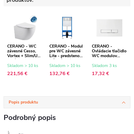
produktov:
CERANO - WC
CERANO - Modul
CERANO -
závesné Cesso,
pre WC závesné
Ovládacie tlačidlo
Vortex + Slim/UF
Lite - predstenová
WC modulov
sedátko - biela
inštalácia /
Lite/Slim - ABS -
matná - 49x36 cm
sadrokartón -
biela
Skladom > 10 ks
Skladom > 10 ks
Skladom 3 ks
52,5x100 cm
221,56 €
132,76 €
17,32 €
Popis produktu
Podrobný popis