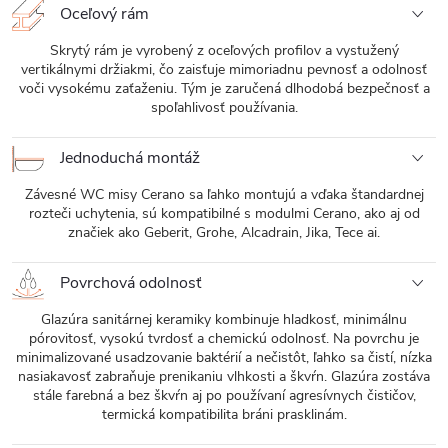
Oceľový rám
Skrytý rám je vyrobený z oceľových profilov a vystužený
vertikálnymi držiakmi, čo zaisťuje mimoriadnu pevnosť a odolnosť
voči vysokému zaťaženiu. Tým je zaručená dlhodobá bezpečnosť a
spoľahlivosť používania.
Jednoduchá montáž
Závesné WC misy Cerano sa ľahko montujú a vďaka štandardnej
rozteči uchytenia, sú kompatibilné s modulmi Cerano, ako aj od
značiek ako Geberit, Grohe, Alcadrain, Jika, Tece ai.
Povrchová odolnosť
Glazúra sanitárnej keramiky kombinuje hladkosť, minimálnu
pórovitosť, vysokú tvrdosť a chemickú odolnosť. Na povrchu je
minimalizované usadzovanie baktérií a nečistôt, ľahko sa čistí, nízka
nasiakavosť zabraňuje prenikaniu vlhkosti a škvŕn. Glazúra zostáva
stále farebná a bez škvŕn aj po používaní agresívnych čističov,
termická kompatibilita bráni prasklinám.