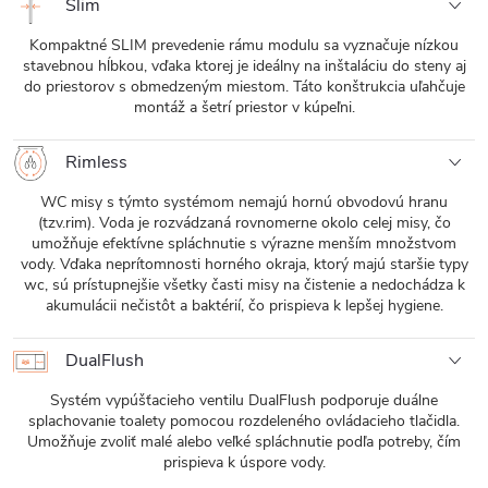
Slim
Kompaktné SLIM prevedenie rámu modulu sa vyznačuje nízkou
stavebnou hĺbkou, vďaka ktorej je ideálny na inštaláciu do steny aj
do priestorov s obmedzeným miestom. Táto konštrukcia uľahčuje
montáž a šetrí priestor v kúpeľni.
Rimless
WC misy s týmto systémom nemajú hornú obvodovú hranu
(tzv.rim). Voda je rozvádzaná rovnomerne okolo celej misy, čo
umožňuje efektívne spláchnutie s výrazne menším množstvom
vody. Vďaka neprítomnosti horného okraja, ktorý majú staršie typy
wc, sú prístupnejšie všetky časti misy na čistenie a nedochádza k
akumulácii nečistôt a baktérií, čo prispieva k lepšej hygiene.
DualFlush
Systém vypúšťacieho ventilu DualFlush podporuje duálne
splachovanie toalety pomocou rozdeleného ovládacieho tlačidla.
Umožňuje zvoliť malé alebo veľké spláchnutie podľa potreby, čím
prispieva k úspore vody.