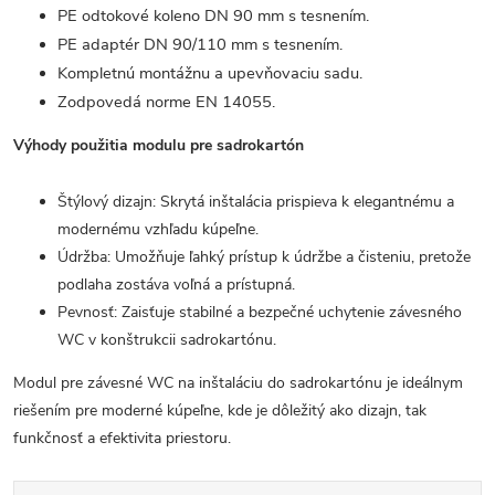
PE odtokové koleno DN 90 mm s tesnením.
PE adaptér DN 90/110 mm s tesnením.
Kompletnú montážnu a upevňovaciu sadu.
Zodpovedá norme EN 14055.
Výhody použitia modulu pre sadrokartón
Štýlový dizajn: Skrytá inštalácia prispieva k elegantnému a
modernému vzhľadu kúpeľne.
Údržba: Umožňuje ľahký prístup k údržbe a čisteniu, pretože
podlaha zostáva voľná a prístupná.
Pevnosť: Zaisťuje stabilné a bezpečné uchytenie závesného
WC v konštrukcii sadrokartónu.
Modul pre závesné WC na inštaláciu do sadrokartónu je ideálnym
riešením pre moderné kúpeľne, kde je dôležitý ako dizajn, tak
funkčnosť a efektivita priestoru.