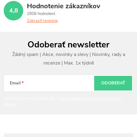
Hodnotenie zákazníkov
4,8
2806 hodnotení
Zobraziť recenzie
Z
Odoberať newsletter
á
p
ä
t
Email
ODOBERAŤ
i
Vložením e-mailu súhlasíte s
podmienkami ochrany osobných
údajov
e