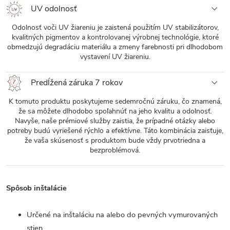
UV odolnosť
Odolnosť voči UV žiareniu je zaistená použitím UV stabilizátorov,
kvalitných pigmentov a kontrolovanej výrobnej technológie, ktoré
obmedzujú degradáciu materiálu a zmeny farebnosti pri dlhodobom
vystavení UV žiareniu.
Predĺžená záruka 7 rokov
K tomuto produktu poskytujeme sedemročnú záruku, čo znamená,
že sa môžete dlhodobo spoľahnúť na jeho kvalitu a odolnosť.
Navyše, naše prémiové služby zaistia, že prípadné otázky alebo
potreby budú vyriešené rýchlo a efektívne. Táto kombinácia zaisťuje,
že vaša skúsenosť s produktom bude vždy prvotriedna a
bezproblémová.
Spôsob inštalácie
Určené na inštaláciu na alebo do pevných vymurovaných
stien.