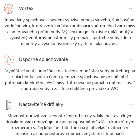
Vortex
Inovatívny splachovací systém využíva princíp vírivého, špirálového,
vodného víru, ktorý vzniká vďaka kombinácii vnútorného tvaru misy
a smerovaného prúdu vody. Výsledkom je efektívne opláchnutý a
vyčistený vnútorný priestor misy pri malej spotrebe vody. Ide o
úsporný a vysoko hygienický systém splachovania.
Úsporné splachovanie
Vypúšťací ventil umožňuje nastavenie množstva vody potrebnej na
spláchnutie, vďaka čomu je možné splachovanie prispôsobiť
potrebám konkrétnej WC misy. Toto riešenie pomáha optimalizovať
spotrebu vody a zaisťuje efektívnu prevádzku WC.
Nastaviteľné držiaky
Možnosť upraviť vzdialenosť rámu od steny vďaka nastaviteľným
držiakom vám umožňuje presne prispôsobiť inštaláciu konkrétnym
rozmerom vašej kúpeľne. Táto funkcia je obzvlášť užitočná v
menších alebo priestorovo obmedzených miestnostiach.