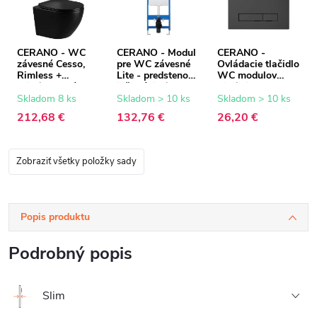
CERANO - WC
CERANO - Modul
CERANO -
závesné Cesso,
pre WC závesné
Ovládacie tlačidlo
Rimless +
Lite - predstenová
WC modulov
Slim/UF sedátko -
inštalácia /
Lite/Slim - ABS -
čierna lesklá -
sadrokartón -
čierna
Skladom 8 ks
Skladom > 10 ks
Skladom > 10 ks
49x36 cm
52,5x100 cm
212,68 €
132,76 €
26,20 €
Zobraziť všetky položky sady
Popis produktu
Podrobný popis
Slim