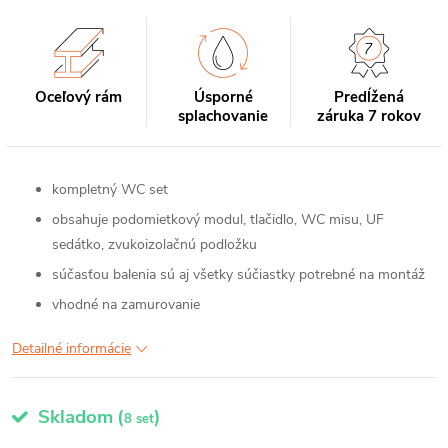
Oceľový rám
Úsporné
Predĺžená
splachovanie
záruka 7 rokov
kompletný WC set
obsahuje podomietkový modul, tlačidlo, WC misu, UF
sedátko, zvukoizolačnú podložku
súčasťou balenia sú aj všetky súčiastky potrebné na montáž
vhodné na zamurovanie
Detailné informácie
Skladom
(
)
8 set