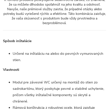
že sa môžete dlhodobo spoľahnúť na jeho kvalitu a odolnosť.
Navyše, naše prémiové služby zaistia, že prípadné otázky alebo
potreby budú vyriešené rýchlo a efektívne. Táto kombinácia zaisťuje,
že vaša skúsenosť s produktom bude vždy prvotriedna a
bezproblémová.
Spôsob inštalácie
Určené na inštaláciu na alebo do pevných vymurovaných
stien.
Vlastnosti
Modul pre závesné WC určený na montáž do stien zo
sadrokartónu, ktorý poskytuje pevné a stabilné uchytenie,
pričom všetky inštalačné komponenty sú skryté a
chránené.
Rámová konštrukcia z robustnej ocele, ktorá zaisťuje