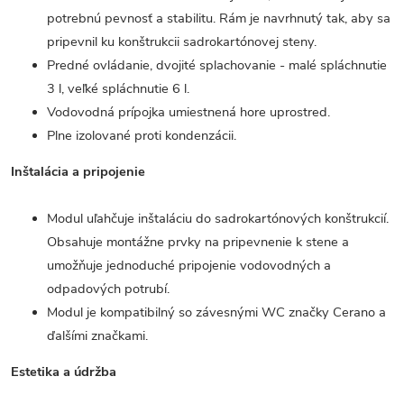
potrebnú pevnosť a stabilitu. Rám je navrhnutý tak, aby sa
pripevnil ku konštrukcii sadrokartónovej steny.
Predné ovládanie, dvojité splachovanie - malé spláchnutie
3 l, veľké spláchnutie 6 l.
Vodovodná prípojka umiestnená hore uprostred.
Plne izolované proti kondenzácii.
Inštalácia a pripojenie
Modul uľahčuje inštaláciu do sadrokartónových konštrukcií.
Obsahuje montážne prvky na pripevnenie k stene a
umožňuje jednoduché pripojenie vodovodných a
odpadových potrubí.
Modul je kompatibilný so závesnými WC značky Cerano a
ďalšími značkami.
Estetika a údržba