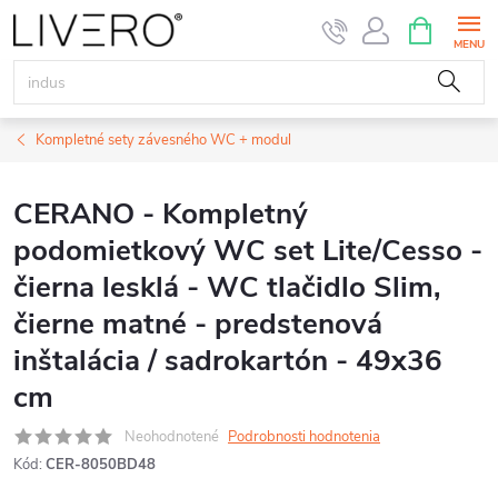
Prejsť
NÁKUPN
KOŠÍK
na
obsah
Kompletné sety závesného WC + modul
CERANO - Kompletný
podomietkový WC set Lite/Cesso -
čierna lesklá - WC tlačidlo Slim,
čierne matné - predstenová
inštalácia / sadrokartón - 49x36
cm
Neohodnotené
Podrobnosti hodnotenia
Kód:
CER-8050BD48