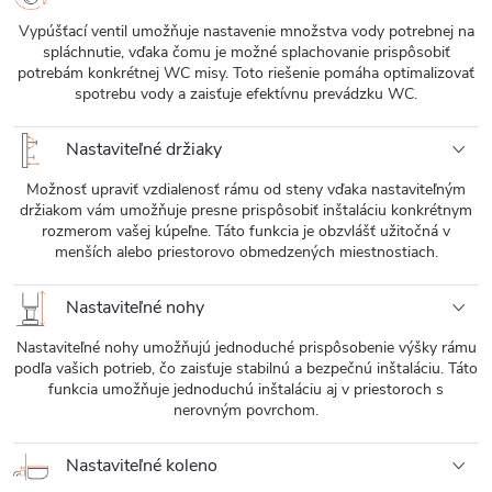
Vypúšťací ventil umožňuje nastavenie množstva vody potrebnej na
spláchnutie, vďaka čomu je možné splachovanie prispôsobiť
potrebám konkrétnej WC misy. Toto riešenie pomáha optimalizovať
spotrebu vody a zaisťuje efektívnu prevádzku WC.
Nastaviteľné držiaky
Možnosť upraviť vzdialenosť rámu od steny vďaka nastaviteľným
držiakom vám umožňuje presne prispôsobiť inštaláciu konkrétnym
rozmerom vašej kúpeľne. Táto funkcia je obzvlášť užitočná v
menších alebo priestorovo obmedzených miestnostiach.
Nastaviteľné nohy
Nastaviteľné nohy umožňujú jednoduché prispôsobenie výšky rámu
podľa vašich potrieb, čo zaisťuje stabilnú a bezpečnú inštaláciu. Táto
funkcia umožňuje jednoduchú inštaláciu aj v priestoroch s
nerovným povrchom.
Nastaviteľné koleno