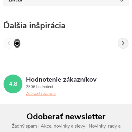
Značka
Ďalšia inšpirácia
Hodnotenie zákazníkov
4,8
2806 hodnotení
Zobraziť recenzie
Z
Odoberať newsletter
á