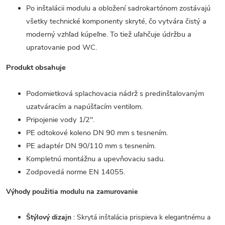
Po inštalácii modulu a obložení sadrokartónom zostávajú
všetky technické komponenty skryté, čo vytvára čistý a
moderný vzhľad kúpeľne. To tiež uľahčuje údržbu a
upratovanie pod WC.
Produkt obsahuje
Podomietková splachovacia nádrž s predinštalovaným
uzatváracím a napúšťacím ventilom.
Pripojenie vody 1/2".
PE odtokové koleno DN 90 mm s tesnením.
PE adaptér DN 90/110 mm s tesnením.
Kompletnú montážnu a upevňovaciu sadu.
Zodpovedá norme EN 14055.
Výhody použitia modulu na zamurovanie
Štýlový dizajn
: Skrytá inštalácia prispieva k elegantnému a