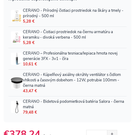
€378,24