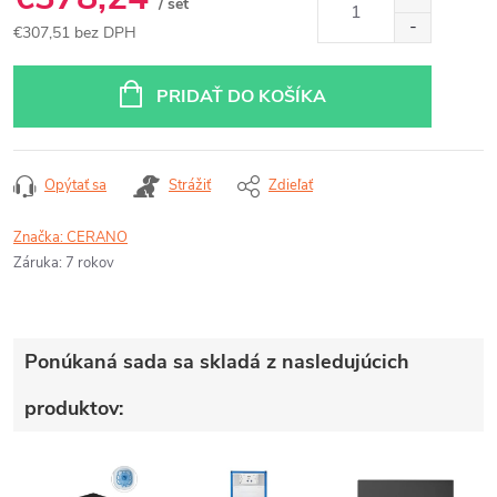
/ set
€307,51 bez DPH
Jednotková
cena:
PRIDAŤ DO KOŠÍKA
Opýtať sa
Strážiť
Zdieľať
Značka:
CERANO
Záruka
:
7 rokov
Ponúkaná sada sa skladá z nasledujúcich
produktov: