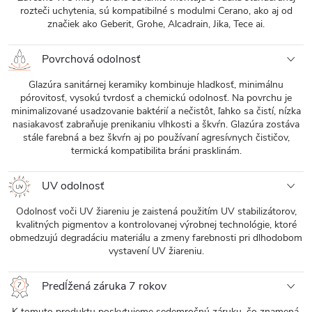
rozteči uchytenia, sú kompatibilné s modulmi Cerano, ako aj od
značiek ako Geberit, Grohe, Alcadrain, Jika, Tece ai.
Povrchová odolnosť
Glazúra sanitárnej keramiky kombinuje hladkosť, minimálnu
pórovitosť, vysokú tvrdosť a chemickú odolnosť. Na povrchu je
minimalizované usadzovanie baktérií a nečistôt, ľahko sa čistí, nízka
nasiakavosť zabraňuje prenikaniu vlhkosti a škvŕn. Glazúra zostáva
stále farebná a bez škvŕn aj po používaní agresívnych čističov,
termická kompatibilita bráni prasklinám.
UV odolnosť
Odolnosť voči UV žiareniu je zaistená použitím UV stabilizátorov,
kvalitných pigmentov a kontrolovanej výrobnej technológie, ktoré
obmedzujú degradáciu materiálu a zmeny farebnosti pri dlhodobom
vystavení UV žiareniu.
Predĺžená záruka 7 rokov
K tomuto produktu poskytujeme sedemročnú záruku, čo znamená,