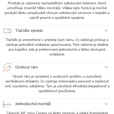
Produkt je vybavený nastaviteľným odtokovým kolenom, ktoré
umožňuje zmenšiť hĺbku montáže. Vďaka tejto funkcii je možné
produkt ľahko prispôsobiť rôznym odtokovým otvorom v kúpeľni a
zaistiť presné a spoľahlivé spojenie.
Tlačidlo spredu
Tlačidlo je umiestnené v prednej časti rámu, čo uľahčuje prístup a
zaisťuje pohodlné ovládanie splachovania. Toto riešenie je ideálne
pre kúpeľne, kde je preferované jednoduché a ľahko dostupné
ovládanie.
Oceľový rám
Skrytý rám je vyrobený z oceľových profilov a vystužený
vertikálnymi držiakmi, čo zaisťuje mimoriadnu pevnosť a odolnosť
voči vysokému zaťaženiu. Tým je zaručená dlhodobá bezpečnosť a
spoľahlivosť používania.
Jednoduchá montáž
Závesné WC misy Cerano sa ľahko montujú a vďaka štandardnej