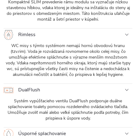
Kompaktné SLIM prevedenie rámu modulu sa vyznačuje nízkou
stavebnou hĺbkou, vďaka ktorej je ideálny na inštaláciu do steny aj
do priestorov s obmedzeným miestom. Táto konštrukcia uľahčuje
montáž a šetrí priestor v kúpeľni.
Rimless
WC misy s týmto systémom nemajú hornú obvodovú hranu
(tzv.rim). Voda je rozvádzaná rovnomerne okolo celej misy, čo
umožňuje efektívne spláchnutie s výrazne menším množstvom
vody. Vďaka neprítomnosti horného okraja, ktorý majú staršie typy
wc, sú prístupnejšie všetky časti misy na čistenie a nedochádza k
akumulácii nečistôt a baktérií, čo prispieva k lepšej hygiene.
DualFlush
Systém vypúšťacieho ventilu DualFlush podporuje duálne
splachovanie toalety pomocou rozdeleného ovládacieho tlačidla.
Umožňuje zvoliť malé alebo veľké spláchnutie podľa potreby, čím
prispieva k úspore vody.
Úsporné splachovanie