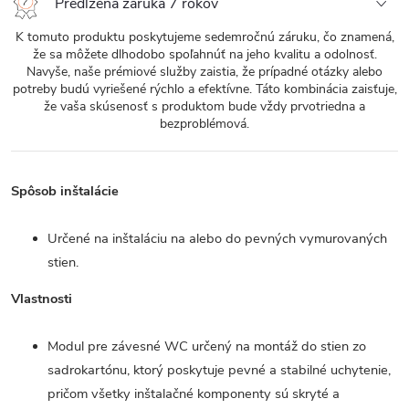
Predĺžená záruka 7 rokov
K tomuto produktu poskytujeme sedemročnú záruku, čo znamená,
že sa môžete dlhodobo spoľahnúť na jeho kvalitu a odolnosť.
Navyše, naše prémiové služby zaistia, že prípadné otázky alebo
potreby budú vyriešené rýchlo a efektívne. Táto kombinácia zaisťuje,
že vaša skúsenosť s produktom bude vždy prvotriedna a
bezproblémová.
Spôsob inštalácie
Určené na inštaláciu na alebo do pevných vymurovaných
stien.
Vlastnosti
Modul pre závesné WC určený na montáž do stien zo
sadrokartónu, ktorý poskytuje pevné a stabilné uchytenie,
pričom všetky inštalačné komponenty sú skryté a