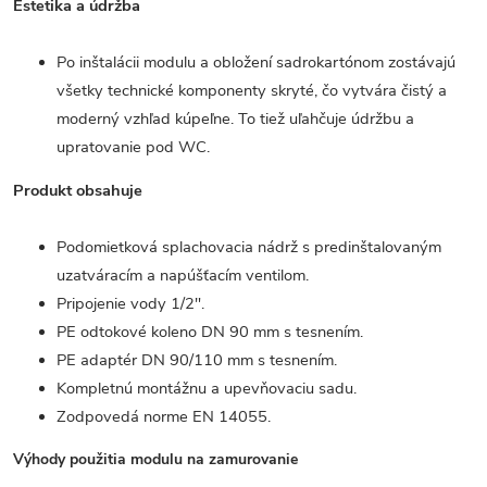
Estetika a údržba
Po inštalácii modulu a obložení sadrokartónom zostávajú
všetky technické komponenty skryté, čo vytvára čistý a
moderný vzhľad kúpeľne. To tiež uľahčuje údržbu a
upratovanie pod WC.
Produkt obsahuje
Podomietková splachovacia nádrž s predinštalovaným
uzatváracím a napúšťacím ventilom.
Pripojenie vody 1/2".
PE odtokové koleno DN 90 mm s tesnením.
PE adaptér DN 90/110 mm s tesnením.
Kompletnú montážnu a upevňovaciu sadu.
Zodpovedá norme EN 14055.
Výhody použitia modulu na zamurovanie