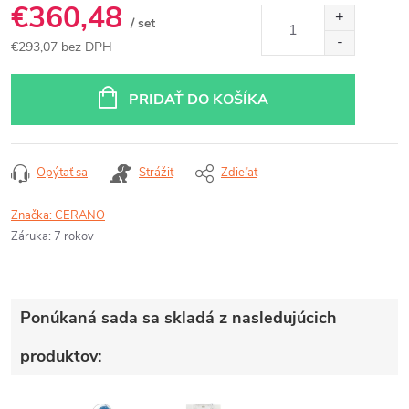
€360,48
/ set
€293,07 bez DPH
Jednotková
cena:
PRIDAŤ DO KOŠÍKA
Opýtať sa
Strážiť
Zdieľať
Značka:
CERANO
Záruka
:
7 rokov
Ponúkaná sada sa skladá z nasledujúcich
produktov: