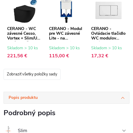
CERANO - WC
CERANO - Modul
CERANO -
závesné Cesso,
pre WC závesné
Ovládacie tlačidlo
Vortex + Slim/UF
Lite - na
WC modulov
sedátko - čierna
zamurovanie -
Lite/Classic - ABS
matná - 49x36 cm
47x76,7 cm
- biela
Skladom > 10 ks
Skladom > 10 ks
Skladom > 10 ks
221,56 €
115,00 €
17,32 €
Zobraziť všetky položky sady
Popis produktu
Podrobný popis
Slim