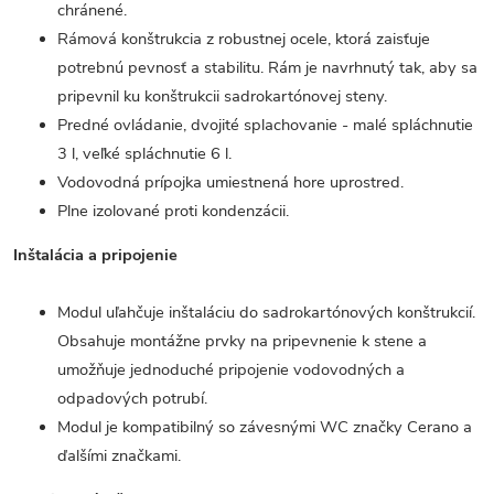
chránené.
Rámová konštrukcia z robustnej ocele, ktorá zaisťuje
potrebnú pevnosť a stabilitu. Rám je navrhnutý tak, aby sa
pripevnil ku konštrukcii sadrokartónovej steny.
Predné ovládanie, dvojité splachovanie - malé spláchnutie
3 l, veľké spláchnutie 6 l.
Vodovodná prípojka umiestnená hore uprostred.
Plne izolované proti kondenzácii.
Inštalácia a pripojenie
Modul uľahčuje inštaláciu do sadrokartónových konštrukcií.
Obsahuje montážne prvky na pripevnenie k stene a
umožňuje jednoduché pripojenie vodovodných a
odpadových potrubí.
Modul je kompatibilný so závesnými WC značky Cerano a
ďalšími značkami.