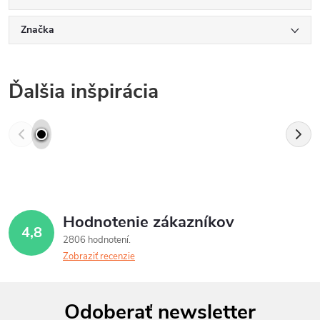
Značka
Ďalšia inšpirácia
Hodnotenie zákazníkov
4,8
2806 hodnotení
Zobraziť recenzie
Z
Odoberať newsletter