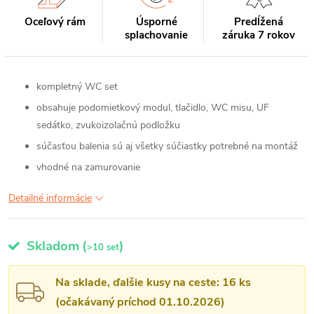
Oceľový rám
Úsporné
Predĺžená
splachovanie
záruka 7 rokov
kompletný WC set
obsahuje podomietkový modul, tlačidlo, WC misu, UF
sedátko, zvukoizolačnú podložku
súčasťou balenia sú aj všetky súčiastky potrebné na montáž
vhodné na zamurovanie
Detailné informácie
Skladom
(
)
>10 set
Na sklade, ďalšie kusy na ceste: 16 ks
(očakávaný príchod 01.10.2026)