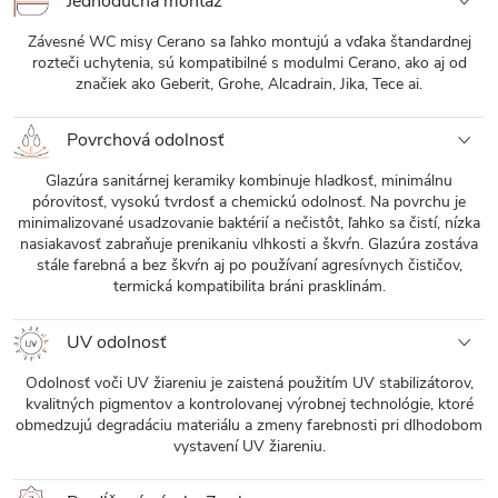
Jednoduchá montáž
Závesné WC misy Cerano sa ľahko montujú a vďaka štandardnej
rozteči uchytenia, sú kompatibilné s modulmi Cerano, ako aj od
značiek ako Geberit, Grohe, Alcadrain, Jika, Tece ai.
Povrchová odolnosť
Glazúra sanitárnej keramiky kombinuje hladkosť, minimálnu
pórovitosť, vysokú tvrdosť a chemickú odolnosť. Na povrchu je
minimalizované usadzovanie baktérií a nečistôt, ľahko sa čistí, nízka
nasiakavosť zabraňuje prenikaniu vlhkosti a škvŕn. Glazúra zostáva
stále farebná a bez škvŕn aj po používaní agresívnych čističov,
termická kompatibilita bráni prasklinám.
UV odolnosť
Odolnosť voči UV žiareniu je zaistená použitím UV stabilizátorov,
kvalitných pigmentov a kontrolovanej výrobnej technológie, ktoré
obmedzujú degradáciu materiálu a zmeny farebnosti pri dlhodobom
vystavení UV žiareniu.