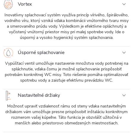
Vortex
Inovatívny splachovací systém využíva princíp vírivého, špirálového,
vodného víru, ktorý vzniká vďaka kombinácii vnútorného tvaru misy
a smerovaného prúdu vody. Výsledkom je efektívne opláchnutý a
vyčistený vnútorný priestor misy pri malej spotrebe vody. Ide o
úsporný a vysoko hygienický systém splachovania.
Úsporné splachovanie
Vypúšťací ventil umožňuje nastavenie množstva vody potrebnej na
spláchnutie, vďaka čomu je možné splachovanie prispôsobiť
potrebám konkrétnej WC misy. Toto riešenie pomáha optimalizovať
spotrebu vody a zaisťuje efektívnu prevádzku WC.
Nastaviteľné držiaky
Možnosť upraviť vzdialenosť rámu od steny vďaka nastaviteľným
držiakom vám umožňuje presne prispôsobiť inštaláciu konkrétnym
rozmerom vašej kúpeľne. Táto funkcia je obzvlášť užitočná v
menších alebo priestorovo obmedzených miestnostiach.