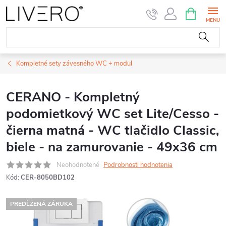
Prejsť
NÁKUPN
KOŠÍK
na
obsah
Kompletné sety závesného WC + modul
CERANO - Kompletný
podomietkový WC set Lite/Cesso -
čierna matná - WC tlačidlo Classic,
biele - na zamurovanie - 49x36 cm
Neohodnotené
Podrobnosti hodnotenia
Kód:
CER-8050BD102
PREDĹŽENÁ ZÁRUKA