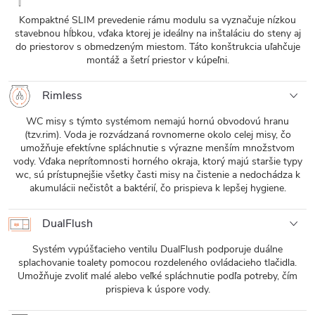
Kompaktné SLIM prevedenie rámu modulu sa vyznačuje nízkou
stavebnou hĺbkou, vďaka ktorej je ideálny na inštaláciu do steny aj
do priestorov s obmedzeným miestom. Táto konštrukcia uľahčuje
montáž a šetrí priestor v kúpeľni.
Rimless
WC misy s týmto systémom nemajú hornú obvodovú hranu
(tzv.rim). Voda je rozvádzaná rovnomerne okolo celej misy, čo
umožňuje efektívne spláchnutie s výrazne menším množstvom
vody. Vďaka neprítomnosti horného okraja, ktorý majú staršie typy
wc, sú prístupnejšie všetky časti misy na čistenie a nedochádza k
akumulácii nečistôt a baktérií, čo prispieva k lepšej hygiene.
DualFlush
Systém vypúšťacieho ventilu DualFlush podporuje duálne
splachovanie toalety pomocou rozdeleného ovládacieho tlačidla.
Umožňuje zvoliť malé alebo veľké spláchnutie podľa potreby, čím
prispieva k úspore vody.