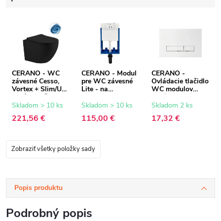
CERANO - WC
CERANO - Modul
CERANO -
závesné Cesso,
pre WC závesné
Ovládacie tlačidlo
Vortex + Slim/UF
Lite - na
WC modulov
sedátko - čierna
zamurovanie -
Lite/Slim - ABS -
matná - 49x36 cm
47x76,7 cm
biela
Skladom > 10 ks
Skladom > 10 ks
Skladom 2 ks
221,56 €
115,00 €
17,32 €
Zobraziť všetky položky sady
Popis produktu
Podrobný popis