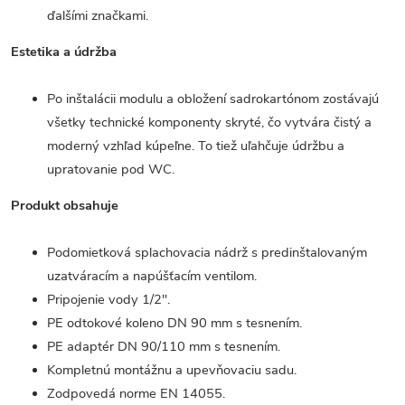
ďalšími značkami.
Estetika a údržba
Po inštalácii modulu a obložení sadrokartónom zostávajú
všetky technické komponenty skryté, čo vytvára čistý a
moderný vzhľad kúpeľne. To tiež uľahčuje údržbu a
upratovanie pod WC.
Produkt obsahuje
Podomietková splachovacia nádrž s predinštalovaným
uzatváracím a napúšťacím ventilom.
Pripojenie vody 1/2".
PE odtokové koleno DN 90 mm s tesnením.
PE adaptér DN 90/110 mm s tesnením.
Kompletnú montážnu a upevňovaciu sadu.
Zodpovedá norme EN 14055.