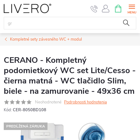
Prejsť
NÁKUPN
KOŠÍK
na
obsah
Kompletné sety závesného WC + modul
CERANO - Kompletný
podomietkový WC set Lite/Cesso -
čierna matná - WC tlačidlo Slim,
biele - na zamurovanie - 49x36 cm
Neohodnotené
Podrobnosti hodnotenia
Kód:
CER-8050BD108
PREDĹŽENÁ ZÁRUKA