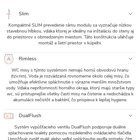
Slim
Kompaktné SLIM prevedenie rámu modulu sa vyznačuje nízkou
stavebnou hĺbkou, vďaka ktorej je ideálny na inštaláciu do steny aj
do priestorov s obmedzeným miestom. Táto konštrukcia uľahčuje
montáž a šetrí priestor v kúpeľni.
Rimless
WC misy s týmto systémom nemajú hornú obvodovú hranu
(tzv.rim). Voda je rozvádzaná rovnomerne okolo celej misy, čo
umožňuje efektívne spláchnutie s výrazne menším množstvom
vody. Vďaka neprítomnosti horného okraja, ktorý majú staršie typy
wc, sú prístupnejšie všetky časti misy na čistenie a nedochádza k
akumulácii nečistôt a baktérií, čo prispieva k lepšej hygiene.
DualFlush
Systém vypúšťacieho ventilu DualFlush podporuje duálne
splachovanie toalety pomocou rozdeleného ovládacieho tlačidla.
Umožňuje zvoliť malé alebo veľké spláchnutie podľa potreby, čím