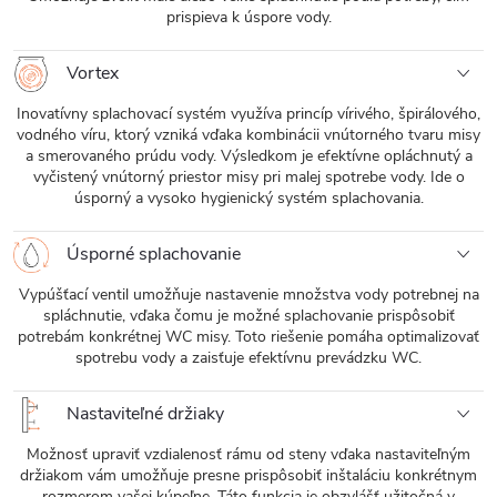
prispieva k úspore vody.
Vortex
Inovatívny splachovací systém využíva princíp vírivého, špirálového,
vodného víru, ktorý vzniká vďaka kombinácii vnútorného tvaru misy
a smerovaného prúdu vody. Výsledkom je efektívne opláchnutý a
vyčistený vnútorný priestor misy pri malej spotrebe vody. Ide o
úsporný a vysoko hygienický systém splachovania.
Úsporné splachovanie
Vypúšťací ventil umožňuje nastavenie množstva vody potrebnej na
spláchnutie, vďaka čomu je možné splachovanie prispôsobiť
potrebám konkrétnej WC misy. Toto riešenie pomáha optimalizovať
spotrebu vody a zaisťuje efektívnu prevádzku WC.
Nastaviteľné držiaky
Možnosť upraviť vzdialenosť rámu od steny vďaka nastaviteľným
držiakom vám umožňuje presne prispôsobiť inštaláciu konkrétnym
rozmerom vašej kúpeľne. Táto funkcia je obzvlášť užitočná v