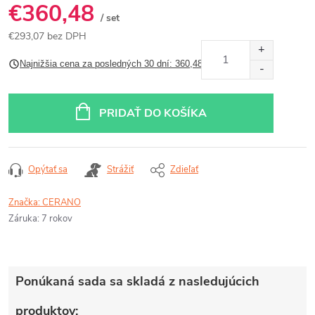
€360,48
/ set
€293,07 bez DPH
Jednotková
Najnižšia cena za posledných 30 dní: 360,48 €
cena:
PRIDAŤ DO KOŠÍKA
Opýtať sa
Strážiť
Zdieľať
Značka:
CERANO
Záruka
:
7 rokov
Ponúkaná sada sa skladá z nasledujúcich
produktov: