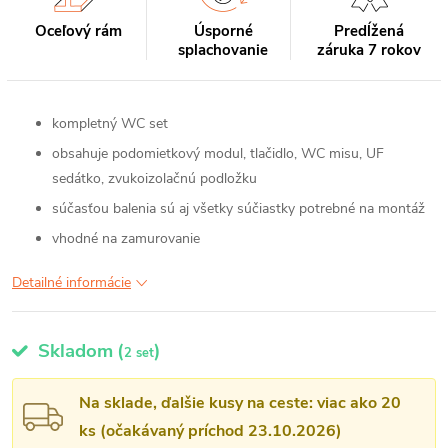
Oceľový rám
Úsporné
Predĺžená
splachovanie
záruka 7 rokov
kompletný WC set
obsahuje podomietkový modul, tlačidlo, WC misu, UF
sedátko, zvukoizolačnú podložku
súčasťou balenia sú aj všetky súčiastky potrebné na montáž
vhodné na zamurovanie
Detailné informácie
Skladom
(
)
2 set
Na sklade, ďalšie kusy na ceste: viac ako 20
ks (očakávaný príchod 23.10.2026)