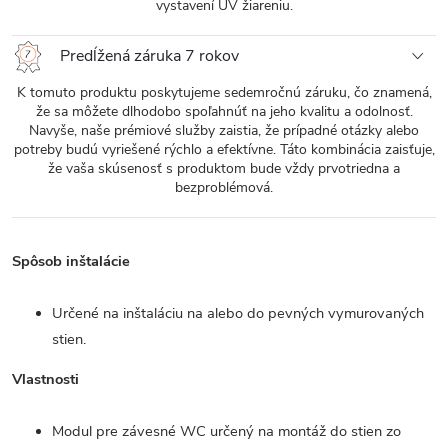
vystavení UV žiareniu.
Predĺžená záruka 7 rokov
K tomuto produktu poskytujeme sedemročnú záruku, čo znamená,
že sa môžete dlhodobo spoľahnúť na jeho kvalitu a odolnosť.
Navyše, naše prémiové služby zaistia, že prípadné otázky alebo
potreby budú vyriešené rýchlo a efektívne. Táto kombinácia zaisťuje,
že vaša skúsenosť s produktom bude vždy prvotriedna a
bezproblémová.
Spôsob inštalácie
Určené na inštaláciu na alebo do pevných vymurovaných
stien.
Vlastnosti
Modul pre závesné WC určený na montáž do stien zo