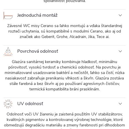
spoľahlivosť používania.
Jednoduchá montáž
Závesné WC misy Cerano sa ľahko montujú a vďaka štandardnej
rozteči uchytenia, sú kompatibilné s modulmi Cerano, ako aj od
značiek ako Geberit, Grohe, Alcadrain, Jika, Tece ai.
Povrchová odolnosť
Glazúra sanitárnej keramiky kombinuje hladkosť, minimálnu
pórovitosť, vysokú tvrdosť a chemickú odolnosť. Na povrchu je
minimalizované usadzovanie baktérií a nečistôt, ľahko sa čistí, nízka
nasiakavosť zabraňuje prenikaniu vlhkosti a škvŕn. Glazúra zostáva
stále farebná a bez škvŕn aj po používaní agresívnych čističov,
termická kompatibilita bráni prasklinám.
UV odolnosť
Odolnosť voči UV žiareniu je zaistená použitím UV stabilizátorov,
kvalitných pigmentov a kontrolovanej výrobnej technológie, ktoré
obmedzujú degradáciu materiálu a zmeny farebnosti pri dlhodobom