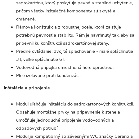
sadrokartónu, ktorý poskytuje pevné a stabilné uchytenie,
pričom všetky inštalačné komponenty sú skryté a
chránené.
Rámová konštrukcia z robustnej ocele, ktorá zaisťuje
potrebnú pevnosť a stabilitu. Rám je navrhnutý tak, aby sa
pripevnil ku konštrukcii sadrokartónovej steny.
Predné ovládanie, dvojité splachovanie - malé spláchnutie
3 l, veľké spláchnutie 6 l.
Vodovodná prípojka umiestnená hore uprostred.
Plne izolované proti kondenzácii.
Inštalácia a pripojenie
Modul uľahčuje inštaláciu do sadrokartónových konštrukcií.
Obsahuje montážne prvky na pripevnenie k stene a
umožňuje jednoduché pripojenie vodovodných a
odpadových potrubí.
Modul je kompatibilný so závesnými WC značky Cerano a