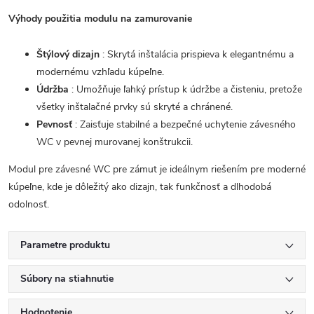
Výhody použitia modulu na zamurovanie
Štýlový dizajn
: Skrytá inštalácia prispieva k elegantnému a
modernému vzhľadu kúpeľne.
Údržba
: Umožňuje ľahký prístup k údržbe a čisteniu, pretože
všetky inštalačné prvky sú skryté a chránené.
Pevnosť
: Zaisťuje stabilné a bezpečné uchytenie závesného
WC v pevnej murovanej konštrukcii.
Modul pre závesné WC pre zámut je ideálnym riešením pre moderné
kúpeľne, kde je dôležitý ako dizajn, tak funkčnosť a dlhodobá
odolnosť.
Parametre produktu
Súbory na stiahnutie
Hodnotenie