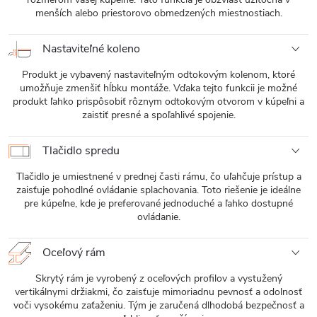
menších alebo priestorovo obmedzených miestnostiach.
Nastaviteľné koleno
Produkt je vybavený nastaviteľným odtokovým kolenom, ktoré
umožňuje zmenšiť hĺbku montáže. Vďaka tejto funkcii je možné
produkt ľahko prispôsobiť rôznym odtokovým otvorom v kúpeľni a
zaistiť presné a spoľahlivé spojenie.
Tlačidlo spredu
Tlačidlo je umiestnené v prednej časti rámu, čo uľahčuje prístup a
zaisťuje pohodlné ovládanie splachovania. Toto riešenie je ideálne
pre kúpeľne, kde je preferované jednoduché a ľahko dostupné
ovládanie.
Oceľový rám
Skrytý rám je vyrobený z oceľových profilov a vystužený
vertikálnymi držiakmi, čo zaisťuje mimoriadnu pevnosť a odolnosť
voči vysokému zaťaženiu. Tým je zaručená dlhodobá bezpečnosť a