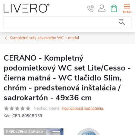
Prejsť
NÁKUPN
KOŠÍK
na
obsah
Kompletné sety závesného WC + modul
CERANO - Kompletný
podomietkový WC set Lite/Cesso -
čierna matná - WC tlačidlo Slim,
chróm - predstenová inštalácia /
sadrokartón - 49x36 cm
Neohodnotené
Podrobnosti hodnotenia
Kód:
CER-8050BD53
PREDĹŽENÁ ZÁRUKA