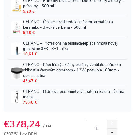
€378,24
/ set
€307,51 bez DPH