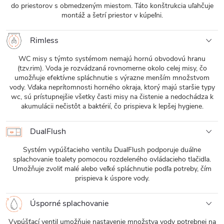
do priestorov s obmedzeným miestom. Táto konštrukcia uľahčuje
montáž a šetrí priestor v kúpeľni.
Rimless
WC misy s týmto systémom nemajú hornú obvodovú hranu
(tzv.rim). Voda je rozvádzaná rovnomerne okolo celej misy, čo
umožňuje efektívne spláchnutie s výrazne menším množstvom
vody. Vďaka neprítomnosti horného okraja, ktorý majú staršie typy
wc, sú prístupnejšie všetky časti misy na čistenie a nedochádza k
akumulácii nečistôt a baktérií, čo prispieva k lepšej hygiene.
DualFlush
Systém vypúšťacieho ventilu DualFlush podporuje duálne
splachovanie toalety pomocou rozdeleného ovládacieho tlačidla.
Umožňuje zvoliť malé alebo veľké spláchnutie podľa potreby, čím
prispieva k úspore vody.
Úsporné splachovanie
Vypúšťací ventil umožňuje nastavenie množstva vody potrebnej na