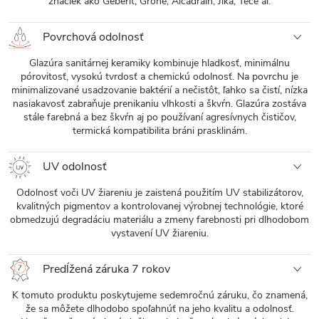
značiek ako Geberit, Grohe, Alcadrain, Jika, Tece ai.
Povrchová odolnosť
Glazúra sanitárnej keramiky kombinuje hladkosť, minimálnu
pórovitosť, vysokú tvrdosť a chemickú odolnosť. Na povrchu je
minimalizované usadzovanie baktérií a nečistôt, ľahko sa čistí, nízka
nasiakavosť zabraňuje prenikaniu vlhkosti a škvŕn. Glazúra zostáva
stále farebná a bez škvŕn aj po používaní agresívnych čističov,
termická kompatibilita bráni prasklinám.
UV odolnosť
Odolnosť voči UV žiareniu je zaistená použitím UV stabilizátorov,
kvalitných pigmentov a kontrolovanej výrobnej technológie, ktoré
obmedzujú degradáciu materiálu a zmeny farebnosti pri dlhodobom
vystavení UV žiareniu.
Predĺžená záruka 7 rokov
K tomuto produktu poskytujeme sedemročnú záruku, čo znamená,
že sa môžete dlhodobo spoľahnúť na jeho kvalitu a odolnosť.