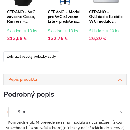
CERANO - WC
CERANO - Modul
CERANO -
závesné Cesso,
pre WC závesné
Ovládacie tlačidlo
Rimless +
Lite - predstenová
WC modulov
Slim/UF sedátko -
inštalácia /
Lite/Slim - ABS -
čierna matná -
sadrokartón -
chróm
Skladom > 10 ks
Skladom > 10 ks
Skladom > 10 ks
49x36 cm
52,5x100 cm
212,68 €
132,76 €
26,20 €
Zobraziť všetky položky sady
Popis produktu
Podrobný popis
Slim
Kompaktné SLIM prevedenie rámu modulu sa vyznačuje nízkou
stavebnou hĺbkou, vďaka ktorej je ideálny na inštaláciu do steny aj