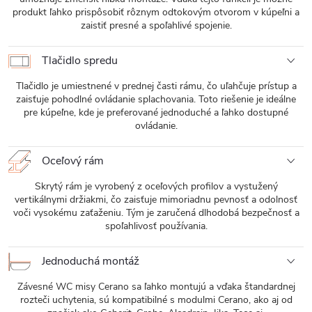
produkt ľahko prispôsobiť rôznym odtokovým otvorom v kúpeľni a
zaistiť presné a spoľahlivé spojenie.
Tlačidlo spredu
Tlačidlo je umiestnené v prednej časti rámu, čo uľahčuje prístup a
zaisťuje pohodlné ovládanie splachovania. Toto riešenie je ideálne
pre kúpeľne, kde je preferované jednoduché a ľahko dostupné
ovládanie.
Oceľový rám
Skrytý rám je vyrobený z oceľových profilov a vystužený
vertikálnymi držiakmi, čo zaisťuje mimoriadnu pevnosť a odolnosť
voči vysokému zaťaženiu. Tým je zaručená dlhodobá bezpečnosť a
spoľahlivosť používania.
Jednoduchá montáž
Závesné WC misy Cerano sa ľahko montujú a vďaka štandardnej
rozteči uchytenia, sú kompatibilné s modulmi Cerano, ako aj od