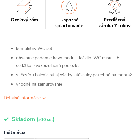
Oceľový rám
Úsporné
Predĺžená
splachovanie
záruka 7 rokov
kompletný WC set
obsahuje podomietkový modul, tlačidlo, WC misu, UF
sedátko, zvukoizolačnú podložku
súčasťou balenia sú aj všetky súčiastky potrebné na montáž
vhodné na zamurovanie
Detailné informácie
Skladom
(
)
>10 set