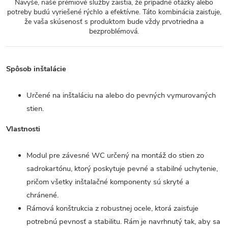
Navyše, naše prémiové služby zaistia, že prípadné otázky alebo
potreby budú vyriešené rýchlo a efektívne. Táto kombinácia zaisťuje,
že vaša skúsenosť s produktom bude vždy prvotriedna a
bezproblémová.
Spôsob inštalácie
Určené na inštaláciu na alebo do pevných vymurovaných
stien.
Vlastnosti
Modul pre závesné WC určený na montáž do stien zo
sadrokartónu, ktorý poskytuje pevné a stabilné uchytenie,
pričom všetky inštalačné komponenty sú skryté a
chránené.
Rámová konštrukcia z robustnej ocele, ktorá zaisťuje
potrebnú pevnosť a stabilitu. Rám je navrhnutý tak, aby sa