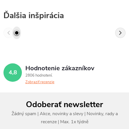
Ďalšia inšpirácia
Hodnotenie zákazníkov
4,8
2806 hodnotení
Zobraziť recenzie
Z
Odoberať newsletter
á
p