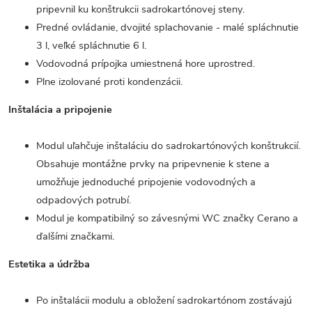
pripevnil ku konštrukcii sadrokartónovej steny.
Predné ovládanie, dvojité splachovanie - malé spláchnutie
3 l, veľké spláchnutie 6 l.
Vodovodná prípojka umiestnená hore uprostred.
Plne izolované proti kondenzácii.
Inštalácia a pripojenie
Modul uľahčuje inštaláciu do sadrokartónových konštrukcií.
Obsahuje montážne prvky na pripevnenie k stene a
umožňuje jednoduché pripojenie vodovodných a
odpadových potrubí.
Modul je kompatibilný so závesnými WC značky Cerano a
ďalšími značkami.
Estetika a údržba
Po inštalácii modulu a obložení sadrokartónom zostávajú