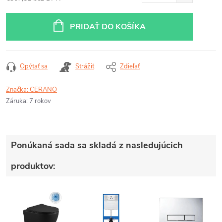
Jednotková
cena:
PRIDAŤ DO KOŠÍKA
Opýtať sa
Strážiť
Zdieľať
Značka:
CERANO
Záruka
:
7 rokov
Ponúkaná sada sa skladá z nasledujúcich
produktov: