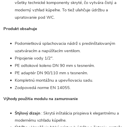
všetky technické komponenty skryté, čo vytvára čistý a
moderný vzhľad kúpeľne. To tiež uľahčuje údržbu a
upratovanie pod WC.
Produkt obsahuje
Podomietková splachovacia nádrž s predinštalovaným
uzatváracím a napúšťacím ventilom.
Pripojenie vody 1/2".
PE odtokové koleno DN 90 mm s tesnením.
PE adaptér DN 90/110 mm s tesnením.
Kompletnú montážnu a upevňovaciu sadu.
Zodpovedá norme EN 14055.
Výhody použitia modulu na zamurovanie
Štýlový dizajn
: Skrytá inštalácia prispieva k elegantnému a
modernému vzhľadu kúpeľne.