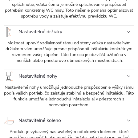
spláchnutie, vďaka čomu je možné splachovanie prispôsobiť
potrebám konkrétnej WC misy. Toto riešenie pomáha optimalizovať
spotrebu vody a zaisťuje efektívnu prevádzku WC.
Nastaviteľné držiaky
Možnosť upraviť vzdialenosť rámu od steny vďaka nastaviteľným
držiakom vám umožňuje presne prispôsobiť inštaláciu konkrétnym
rozmerom vašej kúpeľne. Táto funkcia je obzvlášť užitočná v
menších alebo priestorovo obmedzených miestnostiach.
Nastaviteľné nohy
Nastaviteľné nohy umožňujú jednoduché prispôsobenie výšky rámu
podľa vašich potrieb, čo zaisťuje stabilnú a bezpečnú inštaláciu. Táto
funkcia umožňuje jednoduchú inštaláciu aj v priestoroch s
nerovným povrchom.
Nastaviteľné koleno
Produkt je vybavený nastaviteľným odtokovým kolenom, ktoré
umožňuje zmenšiť hĺbku montáže. Vďaka tejto funkcii je možné