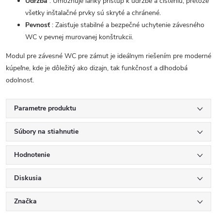
Údržba
: Umožňuje ľahký prístup k údržbe a čisteniu, pretože
všetky inštalačné prvky sú skryté a chránené.
Pevnosť
: Zaisťuje stabilné a bezpečné uchytenie závesného
WC v pevnej murovanej konštrukcii.
Modul pre závesné WC pre zámut je ideálnym riešením pre moderné
kúpeľne, kde je dôležitý ako dizajn, tak funkčnosť a dlhodobá
odolnosť.
Parametre produktu
Súbory na stiahnutie
Hodnotenie
Diskusia
Značka