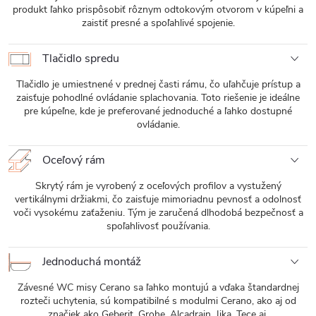
produkt ľahko prispôsobiť rôznym odtokovým otvorom v kúpeľni a
zaistiť presné a spoľahlivé spojenie.
Tlačidlo spredu
Tlačidlo je umiestnené v prednej časti rámu, čo uľahčuje prístup a
zaisťuje pohodlné ovládanie splachovania. Toto riešenie je ideálne
pre kúpeľne, kde je preferované jednoduché a ľahko dostupné
ovládanie.
Oceľový rám
Skrytý rám je vyrobený z oceľových profilov a vystužený
vertikálnymi držiakmi, čo zaisťuje mimoriadnu pevnosť a odolnosť
voči vysokému zaťaženiu. Tým je zaručená dlhodobá bezpečnosť a
spoľahlivosť používania.
Jednoduchá montáž
Závesné WC misy Cerano sa ľahko montujú a vďaka štandardnej
rozteči uchytenia, sú kompatibilné s modulmi Cerano, ako aj od
značiek ako Geberit, Grohe, Alcadrain, Jika, Tece ai.