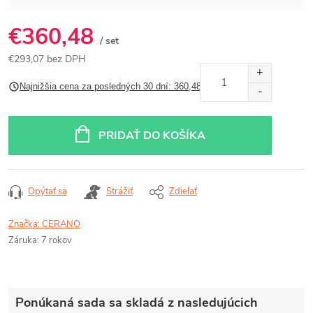
€360,48
/ set
€293,07 bez DPH
Jednotková
Najnižšia cena za posledných 30 dní: 360,48 €
cena:
PRIDAŤ DO KOŠÍKA
Opýtať sa
Strážiť
Zdieľať
Značka:
CERANO
Záruka
:
7 rokov
Ponúkaná sada sa skladá z nasledujúcich