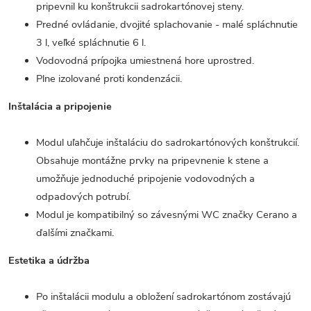
pripevnil ku konštrukcii sadrokartónovej steny.
Predné ovládanie, dvojité splachovanie - malé spláchnutie
3 l, veľké spláchnutie 6 l.
Vodovodná prípojka umiestnená hore uprostred.
Plne izolované proti kondenzácii.
Inštalácia a pripojenie
Modul uľahčuje inštaláciu do sadrokartónových konštrukcií.
Obsahuje montážne prvky na pripevnenie k stene a
umožňuje jednoduché pripojenie vodovodných a
odpadových potrubí.
Modul je kompatibilný so závesnými WC značky Cerano a
ďalšími značkami.
Estetika a údržba
Po inštalácii modulu a obložení sadrokartónom zostávajú