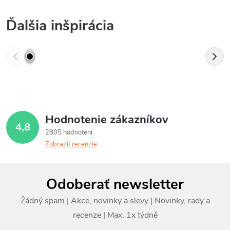
Ďalšia inšpirácia
Hodnotenie zákazníkov
4,8
2805 hodnotení
Zobraziť recenzie
Z
Odoberať newsletter
á
p