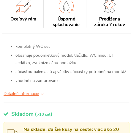
Oceľový rám
Úsporné
Predĺžená
splachovanie
záruka 7 rokov
kompletný WC set
obsahuje podomietkový modul, tlačidlo, WC misu, UF
sedátko, zvukoizolačnú podložku
súčasťou balenia sú aj všetky súčiastky potrebné na montáž
vhodné na zamurovanie
Detailné informácie
Skladom
(
)
>10 set
Na sklade, ďalšie kusy na ceste: viac ako 20