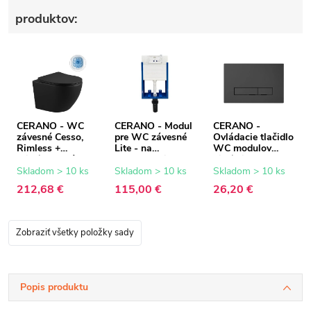
produktov:
CERANO - WC
CERANO - Modul
CERANO -
závesné Cesso,
pre WC závesné
Ovládacie tlačidlo
Rimless +
Lite - na
WC modulov
Slim/UF sedátko -
zamurovanie -
Lite/Slim - ABS -
čierna matná -
47x76,7 cm
čierna
Skladom > 10 ks
Skladom > 10 ks
Skladom > 10 ks
49x36 cm
212,68 €
115,00 €
26,20 €
Zobraziť všetky položky sady
Popis produktu