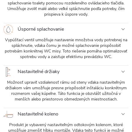
splachovanie toalety pomocou rozdeleného ovládacieho tlačidla.
Umožňuje zvoliť malé alebo veľké spláchnutie podľa potreby, čím
prispieva k úspore vody.
Úsporné splachovanie
Vypúšťací ventil umožňuje nastavenie množstva vody potrebnej na
spláchnutie, vďaka čomu je možné splachovanie prispôsobiť
potrebám konkrétnej WC misy. Toto riešenie pomáha optimalizovať
spotrebu vody a zaisťuje efektívnu prevádzku WC.
Nastaviteľné držiaky
Možnosť upraviť vzdialenosť rámu od steny vďaka nastaviteľným
držiakom vám umožňuje presne prispôsobiť inštaláciu konkrétnym
rozmerom vašej kúpeľne. Táto funkcia je obzvlášť užitočná v
menších alebo priestorovo obmedzených miestnostiach.
Nastaviteľné koleno
Produkt je vybavený nastaviteľným odtokovým kolenom, ktoré
umožňuje zmenšiť hĺbku montáže. Vďaka tejto funkcii je možné