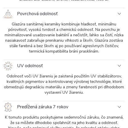
Povrchová odolnosť
Glazúra sanitárnej keramiky kombinuje hladkosť, minimálnu
pórovitosť, vysokú tvrdosť a chemickú odolnosť. Na povrchu je
minimalizované usadzovanie baktérií a nečistôt, ľahko sa čistí, nízka
nasiakavosť zabraňuje prenikaniu vlhkosti a škvŕn. Glazúra zostáva
stále farebná a bez škvŕn aj po používaní agresívnych čističov,
termická kompatibilita bráni prasklinám.
UV odolnosť
Odolnosť voči UV žiareniu je zaistená použitím UV stabilizátorov,
kvalitných pigmentov a kontrolovanej výrobnej technológie, ktoré
obmedzujú degradáciu materiálu a zmeny farebnosti pri dlhodobom
vystavení UV žiareniu.
Predĺžená záruka 7 rokov
K tomuto produktu poskytujeme sedemročnú záruku, čo znamená,
že sa môžete dlhodobo spoľahnúť na jeho kvalitu a odolnosť.