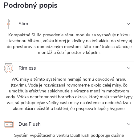
Podrobný popis
Slim
Kompaktné SLIM prevedenie rámu modulu sa vyznačuje nízkou
stavebnou hĺbkou, vďaka ktorej je ideálny na inštaláciu do steny aj
do priestorov s obmedzeným miestom. Táto konštrukcia uľahčuje
montáž a šetrí priestor v kúpeľni.
Rimless
WC misy s týmto systémom nemajú hornú obvodovú hranu
(tzv.rim). Voda je rozvádzaná rovnomerne okolo celej misy, čo
umožňuje efektívne spláchnutie s výrazne menším množstvom
vody. Vďaka neprítomnosti horného okraja, ktorý majú staršie typy
wc, sú prístupnejšie všetky časti misy na čistenie a nedochádza k
akumulácii nečistôt a baktérií, čo prispieva k lepšej hygiene.
DualFlush
Systém vypúšťacieho ventilu DualFlush podporuje duálne