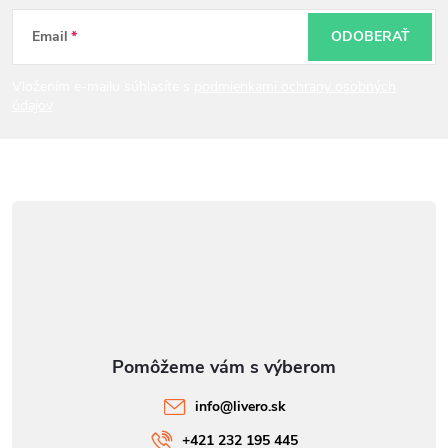
ä
t
Email
ODOBERAŤ
i
Vložením e-mailu súhlasíte s
podmienkami ochrany osobných
údajov
e
info
@
livero.sk
+421 232 195 445