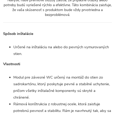
Navyše, naše prémiové služby zaistia, že prípadné otázky alebo
potreby budú vyriešené rýchlo a efektívne. Táto kombinácia zaisťuje,
že vaša skúsenosť s produktom bude vždy prvotriedna a
bezproblémová.
Spôsob inštalácie
Určené na inštaláciu na alebo do pevných vymurovaných
stien.
Vlastnosti
Modul pre závesné WC určený na montáž do stien zo
sadrokartónu, ktorý poskytuje pevné a stabilné uchytenie,
pričom všetky inštalačné komponenty sú skryté a
chránené.
Rámová konštrukcia z robustnej ocele, ktorá zaisťuje
potrebnú pevnosť a stabilitu. Rám je navrhnutý tak, aby sa