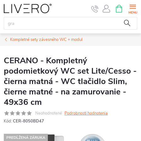
Prejsť
NÁKUPN
KOŠÍK
na
obsah
Kompletné sety závesného WC + modul
CERANO - Kompletný
podomietkový WC set Lite/Cesso -
čierna matná - WC tlačidlo Slim,
čierne matné - na zamurovanie -
49x36 cm
Neohodnotené
Podrobnosti hodnotenia
Kód:
CER-8050BD47
PREDĹŽENÁ ZÁRUKA