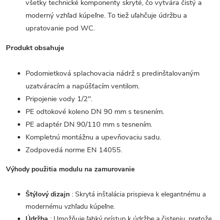
všetky technické komponenty skryté, čo vytvára čistý a
moderný vzhľad kúpeľne. To tiež uľahčuje údržbu a
upratovanie pod WC.
Produkt obsahuje
Podomietková splachovacia nádrž s predinštalovaným
uzatváracím a napúšťacím ventilom.
Pripojenie vody 1/2".
PE odtokové koleno DN 90 mm s tesnením.
PE adaptér DN 90/110 mm s tesnením.
Kompletnú montážnu a upevňovaciu sadu.
Zodpovedá norme EN 14055.
Výhody použitia modulu na zamurovanie
Štýlový dizajn
: Skrytá inštalácia prispieva k elegantnému a
modernému vzhľadu kúpeľne.
Údržba
: Umožňuje ľahký prístup k údržbe a čisteniu, pretože