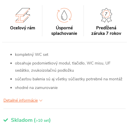
Oceľový rám
Úsporné
Predĺžená
splachovanie
záruka 7 rokov
kompletný WC set
obsahuje podomietkový modul, tlačidlo, WC misu, UF
sedátko, zvukoizolačnú podložku
súčasťou balenia sú aj všetky súčiastky potrebné na montáž
vhodné na zamurovanie
Detailné informácie
Skladom
(
)
>10 set