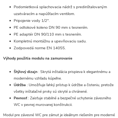
Podomietková splachovacia nádrž s predinštalovaným
uzatváracím a napúšťacím ventilom.
Pripojenie vody 1/2".
PE odtokové koleno DN 90 mm s tesnením.
PE adaptér DN 90/110 mm s tesnením.
Kompletnú montážnu a upevňovaciu sadu.
Zodpovedá norme EN 14055.
Výhody použitia modulu na zamurovanie
Štýlový dizajn
: Skrytá inštalácia prispieva k elegantnému a
modernému vzhľadu kúpeľne.
Údržba
: Umožňuje ľahký prístup k údržbe a čisteniu, pretože
všetky inštalačné prvky sú skryté a chránené.
Pevnosť
: Zaisťuje stabilné a bezpečné uchytenie závesného
WC v pevnej murovanej konštrukcii.
Modul pre závesné WC pre zámut je ideálnym riešením pre moderné