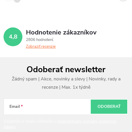
Hodnotenie zákazníkov
4,8
2806 hodnotení
Zobraziť recenzie
Z
Odoberať newsletter
á
p
ä
t
Email
ODOBERAŤ
i
Vložením e-mailu súhlasíte s
podmienkami ochrany osobných
údajov
e