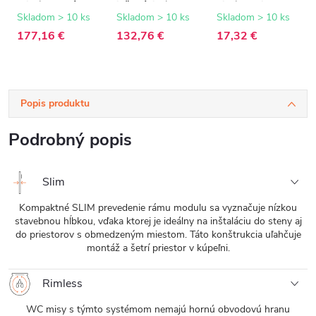
Slim/UF sedátko -
inštalácia /
Lite/Classic - ABS
biela lesklá -
sadrokartón -
- biela
Skladom > 10 ks
Skladom > 10 ks
Skladom > 10 ks
53x37 cm
52,5x100 cm
177,16 €
132,76 €
17,32 €
Popis produktu
Podrobný popis
Slim
Kompaktné SLIM prevedenie rámu modulu sa vyznačuje nízkou
stavebnou hĺbkou, vďaka ktorej je ideálny na inštaláciu do steny aj
do priestorov s obmedzeným miestom. Táto konštrukcia uľahčuje
montáž a šetrí priestor v kúpeľni.
Rimless
WC misy s týmto systémom nemajú hornú obvodovú hranu