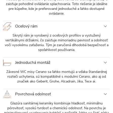
zaisťuje pohodlné ovládanie splachovania. Toto riešenie je ideálne
pre kúpeľne, kde je preferované jednoduché a ľahko dostupné
ovládanie.
Oceľový rám
Skrytý rám je vyrobený z oceľových profilov a vystužený
vertikálnymi držiakmi, čo zaisťuje mimoriadnu pevnosť a odolnosť
voči vysokému zaťaženiu. Tým je zaručená dlhodobá bezpečnosť a
spoľahlivosť používania.
Jednoduchá montáž
Závesné WC misy Cerano sa ľahko montujú a vďaka štandardnej
rozteči uchytenia, sú kompatibilné s modulmi Cerano, ako aj od
značiek ako Geberit, Grohe, Alcadrain, Jika, Tece ai.
Povrchová odolnosť
Glazúra sanitárnej keramiky kombinuje hladkosť, minimálnu
pórovitosť, vysokú tvrdosť a chemickú odolnosť. Na povrchu je
minimalizované usadzovanie baktérií a nečistôt, ľahko sa čistí, nízka