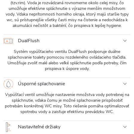
(tzv.rim). Voda je rozvádzaná rovnomerne okolo celej misy, čo
umožňuje efektívne spláchnutie s výrazne menším množstvom
vody. Vďaka neprítomnosti horného okraja, ktorý majú staršie typy
wc, sú prístupnejšie všetky časti misy na čistenie a nedochádza k
akumulácii nečistôt a baktérií, čo prispieva k lepšej hygiene.
DualFlush
Systém vypúšťacieho ventilu DualFlush podporuje duálne
splachovanie toalety pomocou rozdeleného ovládacieho tlačidla.
Umožňuje zvoliť malé alebo veľké spláchnutie podľa potreby, čím
prispieva k úspore vody.
Úsporné splachovanie
Vypúšťací ventil umožňuje nastavenie množstva vody potrebnej na
spláchnutie, vďaka čomu je možné splachovanie prispôsobiť
potrebám konkrétnej WC misy. Toto riešenie pomáha optimalizovať
spotrebu vody a zaisťuje efektívnu prevádzku WC.
Nastaviteľné držiaky