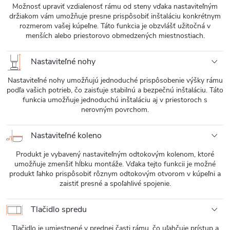
Možnosť upraviť vzdialenosť rámu od steny vďaka nastaviteľným
držiakom vám umožňuje presne prispôsobiť inštaláciu konkrétnym
rozmerom vašej kúpeľne. Táto funkcia je obzvlášť užitočná v
menších alebo priestorovo obmedzených miestnostiach.
Nastaviteľné nohy
Nastaviteľné nohy umožňujú jednoduché prispôsobenie výšky rámu
podľa vašich potrieb, čo zaisťuje stabilnú a bezpečnú inštaláciu. Táto
funkcia umožňuje jednoduchú inštaláciu aj v priestoroch s
nerovným povrchom.
Nastaviteľné koleno
Produkt je vybavený nastaviteľným odtokovým kolenom, ktoré
umožňuje zmenšiť hĺbku montáže. Vďaka tejto funkcii je možné
produkt ľahko prispôsobiť rôznym odtokovým otvorom v kúpeľni a
zaistiť presné a spoľahlivé spojenie.
Tlačidlo spredu
Tlačidlo je umiestnené v prednej časti rámu, čo uľahčuje prístup a