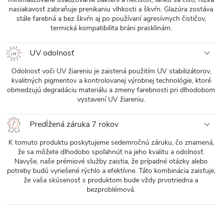
nasiakavosť zabraňuje prenikaniu vlhkosti a škvŕn. Glazúra zostáva
stále farebná a bez škvŕn aj po používaní agresívnych čističov,
termická kompatibilita bráni prasklinám.
UV odolnosť
Odolnosť voči UV žiareniu je zaistená použitím UV stabilizátorov,
kvalitných pigmentov a kontrolovanej výrobnej technológie, ktoré
obmedzujú degradáciu materiálu a zmeny farebnosti pri dlhodobom
vystavení UV žiareniu.
Predĺžená záruka 7 rokov
K tomuto produktu poskytujeme sedemročnú záruku, čo znamená,
že sa môžete dlhodobo spoľahnúť na jeho kvalitu a odolnosť.
Navyše, naše prémiové služby zaistia, že prípadné otázky alebo
potreby budú vyriešené rýchlo a efektívne. Táto kombinácia zaisťuje,
že vaša skúsenosť s produktom bude vždy prvotriedna a
bezproblémová.