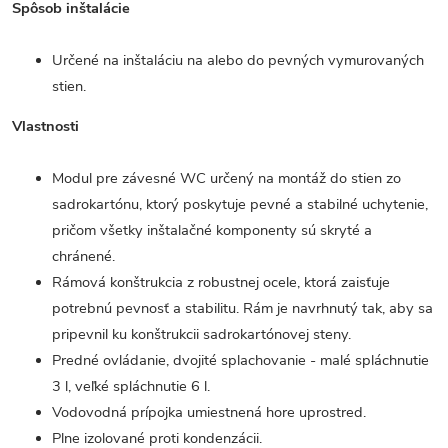
Spôsob inštalácie
Určené na inštaláciu na alebo do pevných vymurovaných
stien.
Vlastnosti
Modul pre závesné WC určený na montáž do stien zo
sadrokartónu, ktorý poskytuje pevné a stabilné uchytenie,
pričom všetky inštalačné komponenty sú skryté a
chránené.
Rámová konštrukcia z robustnej ocele, ktorá zaisťuje
potrebnú pevnosť a stabilitu. Rám je navrhnutý tak, aby sa
pripevnil ku konštrukcii sadrokartónovej steny.
Predné ovládanie, dvojité splachovanie - malé spláchnutie
3 l, veľké spláchnutie 6 l.
Vodovodná prípojka umiestnená hore uprostred.
Plne izolované proti kondenzácii.