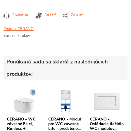
Opýtať sa
Strážiť
Zdieľať
Značka:
CERANO
Záruka
:
7 rokov
Ponúkaná sada sa skladá z nasledujúcich
produktov:
CERANO - WC
CERANO - Modul
CERANO -
závesné Felci,
pre WC závesné
Ovládacie tlačidlo
Rimless +
Lite - predstenová
WC modulov