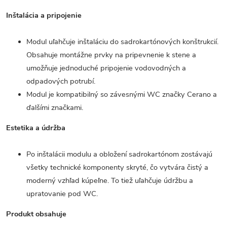
Inštalácia a pripojenie
Modul uľahčuje inštaláciu do sadrokartónových konštrukcií.
Obsahuje montážne prvky na pripevnenie k stene a
umožňuje jednoduché pripojenie vodovodných a
odpadových potrubí.
Modul je kompatibilný so závesnými WC značky Cerano a
ďalšími značkami.
Estetika a údržba
Po inštalácii modulu a obložení sadrokartónom zostávajú
všetky technické komponenty skryté, čo vytvára čistý a
moderný vzhľad kúpeľne. To tiež uľahčuje údržbu a
upratovanie pod WC.
Produkt obsahuje