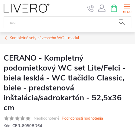
Prejsť
NÁKUPN
KOŠÍK
na
obsah
Kompletné sety závesného WC + modul
CERANO - Kompletný
podomietkový WC set Lite/Felci -
biela lesklá - WC tlačidlo Classic,
biele - predstenová
inštalácia/sadrokartón - 52,5x36
cm
Neohodnotené
Podrobnosti hodnotenia
Kód:
CER-8050BD64