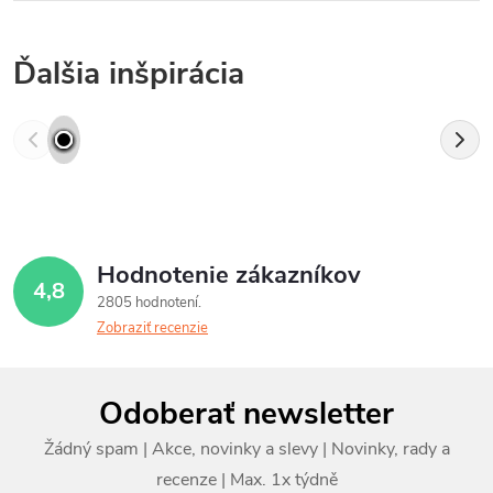
Ďalšia inšpirácia
Hodnotenie zákazníkov
4,8
2805 hodnotení
Zobraziť recenzie
Z
Odoberať newsletter
á
p