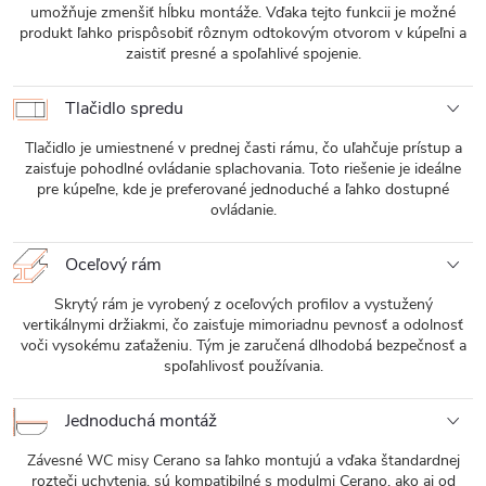
umožňuje zmenšiť hĺbku montáže. Vďaka tejto funkcii je možné
produkt ľahko prispôsobiť rôznym odtokovým otvorom v kúpeľni a
zaistiť presné a spoľahlivé spojenie.
Tlačidlo spredu
Tlačidlo je umiestnené v prednej časti rámu, čo uľahčuje prístup a
zaisťuje pohodlné ovládanie splachovania. Toto riešenie je ideálne
pre kúpeľne, kde je preferované jednoduché a ľahko dostupné
ovládanie.
Oceľový rám
Skrytý rám je vyrobený z oceľových profilov a vystužený
vertikálnymi držiakmi, čo zaisťuje mimoriadnu pevnosť a odolnosť
voči vysokému zaťaženiu. Tým je zaručená dlhodobá bezpečnosť a
spoľahlivosť používania.
Jednoduchá montáž
Závesné WC misy Cerano sa ľahko montujú a vďaka štandardnej
rozteči uchytenia, sú kompatibilné s modulmi Cerano, ako aj od