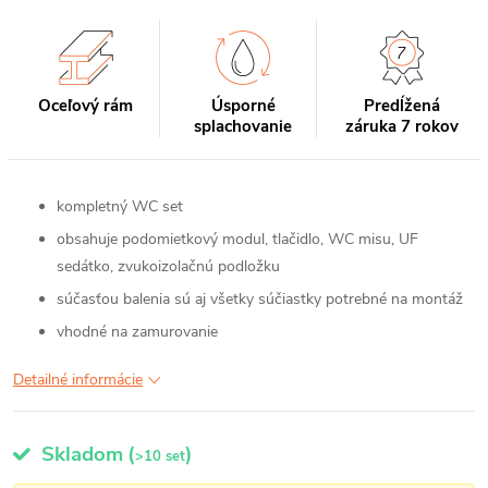
Oceľový rám
Úsporné
Predĺžená
splachovanie
záruka 7 rokov
kompletný WC set
obsahuje podomietkový modul, tlačidlo, WC misu, UF
sedátko, zvukoizolačnú podložku
súčasťou balenia sú aj všetky súčiastky potrebné na montáž
vhodné na zamurovanie
Detailné informácie
Skladom
(
)
>10 set