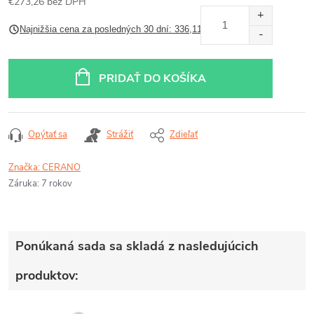
€273,26 bez DPH
Jednotková
Najnižšia cena za posledných 30 dní: 336,11 €
cena:
PRIDAŤ DO KOŠÍKA
Opýtať sa
Strážiť
Zdieľať
Značka:
CERANO
Záruka
:
7 rokov
Ponúkaná sada sa skladá z nasledujúcich
produktov: