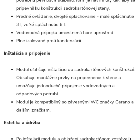
potrebnú pevnosť a stabilitu. Rám je navrhnutý tak, aby sa
pripevnil ku konštrukcii sadrokartónovej steny.
Predné ovládanie, dvojité splachovanie - malé spláchnutie
3 l, veľké spláchnutie 6 l.
Vodovodná prípojka umiestnená hore uprostred.
Plne izolované proti kondenzácii.
Inštalácia a pripojenie
Modul uľahčuje inštaláciu do sadrokartónových konštrukcií.
Obsahuje montážne prvky na pripevnenie k stene a
umožňuje jednoduché pripojenie vodovodných a
odpadových potrubí.
Modul je kompatibilný so závesnými WC značky Cerano a
ďalšími značkami.
Estetika a údržba
Po inštalácii modulu a obložení sadrokartónom zostávajú