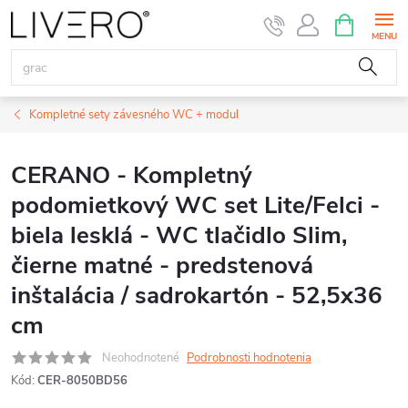
Prejsť
NÁKUPN
KOŠÍK
na
obsah
Kompletné sety závesného WC + modul
CERANO - Kompletný
podomietkový WC set Lite/Felci -
biela lesklá - WC tlačidlo Slim,
čierne matné - predstenová
inštalácia / sadrokartón - 52,5x36
cm
Neohodnotené
Podrobnosti hodnotenia
Kód:
CER-8050BD56