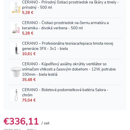
€336,11
/ set