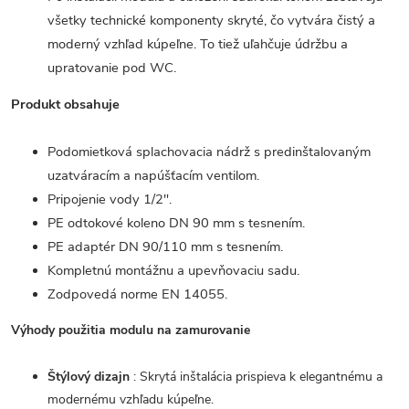
všetky technické komponenty skryté, čo vytvára čistý a
moderný vzhľad kúpeľne. To tiež uľahčuje údržbu a
upratovanie pod WC.
Produkt obsahuje
Podomietková splachovacia nádrž s predinštalovaným
uzatváracím a napúšťacím ventilom.
Pripojenie vody 1/2".
PE odtokové koleno DN 90 mm s tesnením.
PE adaptér DN 90/110 mm s tesnením.
Kompletnú montážnu a upevňovaciu sadu.
Zodpovedá norme EN 14055.
Výhody použitia modulu na zamurovanie
Štýlový dizajn
: Skrytá inštalácia prispieva k elegantnému a
modernému vzhľadu kúpeľne.