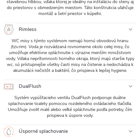
stavebnou hĺbkou, vďaka ktorej je ideálny na inštaláciu do steny aj
do priestorov s obmedzeným miestom. Táto konštrukcia uľahčuje
montáž a šetrí priestor v kúpeľni.
Rimless
WC misy s týmto systémom nemajú hornú obvodovú hranu
(tzv.rim). Voda je rozvádzaná rovnomerne okolo celej misy, čo
umožňuje efektívne spláchnutie s výrazne menším množstvom
vody. Vďaka neprítomnosti horného okraja, ktorý majú staršie typy
wc, sú prístupnejšie všetky časti misy na čistenie a nedochádza k
akumulácii nečistôt a baktérií, čo prispieva k lepšej hygiene.
DualFlush
Systém vypúšťacieho ventilu DualFlush podporuje duálne
splachovanie toalety pomocou rozdeleného ovládacieho tlačidla.
Umožňuje zvoliť malé alebo veľké spláchnutie podľa potreby, čím
prispieva k úspore vody.
Úsporné splachovanie