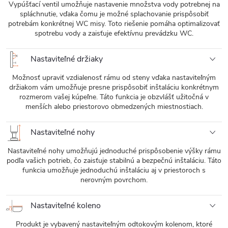
Vypúšťací ventil umožňuje nastavenie množstva vody potrebnej na
spláchnutie, vďaka čomu je možné splachovanie prispôsobiť
potrebám konkrétnej WC misy. Toto riešenie pomáha optimalizovať
spotrebu vody a zaisťuje efektívnu prevádzku WC.
Nastaviteľné držiaky
Možnosť upraviť vzdialenosť rámu od steny vďaka nastaviteľným
držiakom vám umožňuje presne prispôsobiť inštaláciu konkrétnym
rozmerom vašej kúpeľne. Táto funkcia je obzvlášť užitočná v
menších alebo priestorovo obmedzených miestnostiach.
Nastaviteľné nohy
Nastaviteľné nohy umožňujú jednoduché prispôsobenie výšky rámu
podľa vašich potrieb, čo zaisťuje stabilnú a bezpečnú inštaláciu. Táto
funkcia umožňuje jednoduchú inštaláciu aj v priestoroch s
nerovným povrchom.
Nastaviteľné koleno
Produkt je vybavený nastaviteľným odtokovým kolenom, ktoré