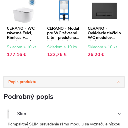
CERANO - WC
CERANO - Modul
CERANO -
závesné Felci,
pre WC závesné
Ovládacie tlačidlo
Rimless +
Lite - predstenová
WC modulov
Slim/UF sedátko -
inštalácia /
Lite/Slim - ABS -
biela lesklá -
sadrokartón -
čierna
Skladom > 10 ks
Skladom > 10 ks
Skladom > 10 ks
53x37 cm
52,5x100 cm
177,16 €
132,76 €
26,20 €
Popis produktu
Podrobný popis
Slim
Kompaktné SLIM prevedenie rámu modulu sa vyznačuje nízkou