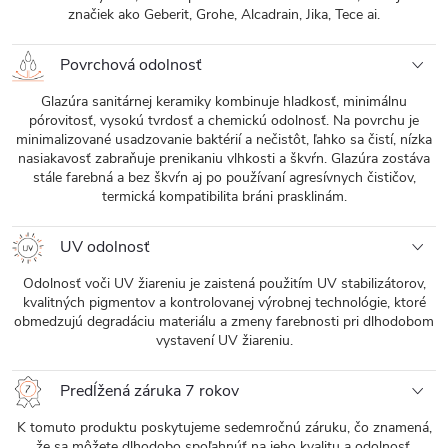
značiek ako Geberit, Grohe, Alcadrain, Jika, Tece ai.
Povrchová odolnosť
Glazúra sanitárnej keramiky kombinuje hladkosť, minimálnu
pórovitosť, vysokú tvrdosť a chemickú odolnosť. Na povrchu je
minimalizované usadzovanie baktérií a nečistôt, ľahko sa čistí, nízka
nasiakavosť zabraňuje prenikaniu vlhkosti a škvŕn. Glazúra zostáva
stále farebná a bez škvŕn aj po používaní agresívnych čističov,
termická kompatibilita bráni prasklinám.
UV odolnosť
Odolnosť voči UV žiareniu je zaistená použitím UV stabilizátorov,
kvalitných pigmentov a kontrolovanej výrobnej technológie, ktoré
obmedzujú degradáciu materiálu a zmeny farebnosti pri dlhodobom
vystavení UV žiareniu.
Predĺžená záruka 7 rokov
K tomuto produktu poskytujeme sedemročnú záruku, čo znamená,
že sa môžete dlhodobo spoľahnúť na jeho kvalitu a odolnosť.