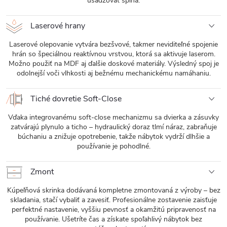
usadzovať špina.
Laserové hrany
Laserové olepovanie vytvára bezšvové, takmer neviditeľné spojenie
hrán so špeciálnou reaktívnou vrstvou, ktorá sa aktivuje laserom.
Možno použiť na MDF aj ďalšie doskové materiály. Výsledný spoj je
odolnejší voči vlhkosti aj bežnému mechanickému namáhaniu.
Tiché dovretie Soft-Close
Vďaka integrovanému soft-close mechanizmu sa dvierka a zásuvky
zatvárajú plynulo a ticho – hydraulický doraz tlmí náraz, zabraňuje
búchaniu a znižuje opotrebenie, takže nábytok vydrží dlhšie a
používanie je pohodlné.
Zmont
Kúpeľňová skrinka dodávaná kompletne zmontovaná z výroby – bez
skladania, stačí vybaliť a zavesiť. Profesionálne zostavenie zaisťuje
perfektné nastavenie, vyššiu pevnosť a okamžitú pripravenosť na
používanie. Ušetríte čas a získate spoľahlivý nábytok bez