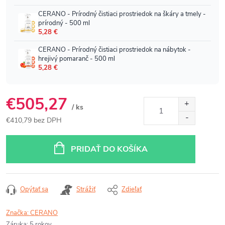
€505,27
/ ks
€410,79 bez DPH
Jednotková
cena:
PRIDAŤ DO KOŠÍKA
Opýtať sa
Strážiť
Zdieľať
Značka:
CERANO
Záruka
:
5 rokov