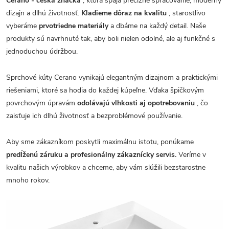
Cerano - česká značka
, ktorá spája precízne spracovanie, moderný
dizajn a dlhú životnosť.
Kladieme dôraz na kvalitu
, starostlivo
vyberáme
prvotriedne materiály
a dbáme na každý detail. Naše
produkty sú navrhnuté tak, aby boli nielen odolné, ale aj funkčné s
jednoduchou údržbou.
Sprchové kúty Cerano vynikajú elegantným dizajnom a praktickými
riešeniami, ktoré sa hodia do každej kúpeľne. Vďaka špičkovým
povrchovým úpravám
odolávajú vlhkosti aj opotrebovaniu
, čo
zaisťuje ich dlhú životnosť a bezproblémové používanie.
Aby sme zákazníkom poskytli maximálnu istotu, ponúkame
predĺženú záruku a profesionálny zákaznícky servis.
Veríme v
kvalitu našich výrobkov a chceme, aby vám slúžili bezstarostne
mnoho rokov.