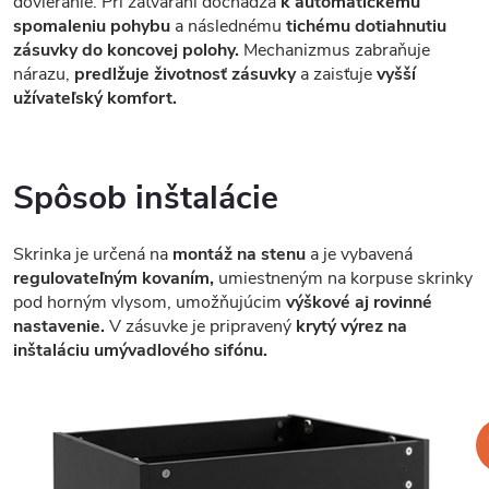
dovieranie. Pri zatváraní dochádza
k automatickému
spomaleniu pohybu
a následnému
tichému dotiahnutiu
zásuvky do koncovej polohy.
Mechanizmus zabraňuje
nárazu,
predlžuje životnosť zásuvky
a zaisťuje
vyšší
užívateľský komfort.
Spôsob inštalácie
Skrinka je určená na
montáž na stenu
a je vybavená
regulovateľným kovaním,
umiestneným na korpuse skrinky
pod horným vlysom, umožňujúcim
výškové aj rovinné
nastavenie.
V zásuvke je pripravený
krytý výrez na
inštaláciu umývadlového sifónu.