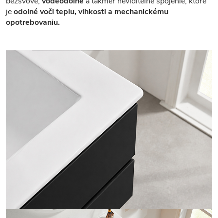
bezšvové,
vodeodolné
a takmer neviditeľné spojenie, ktoré
je
odolné voči teplu, vlhkosti a mechanickému
opotrebovaniu.