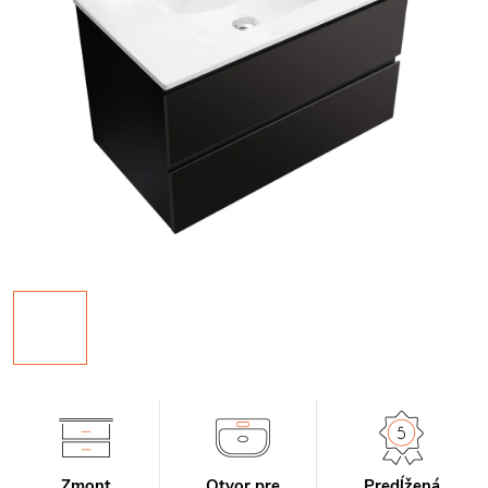
Zmont
Otvor pre
Predĺžená