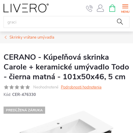
Prejsť
NÁKUPN
KOŠÍK
na
obsah
Skrinky vrátane umývadla
CERANO - Kúpeľňová skrinka
Carole + keramické umývadlo Todo
- čierna matná - 101x50x46, 5 cm
Neohodnotené
Podrobnosti hodnotenia
Kód:
CER-476330
PREDĹŽENÁ ZÁRUKA