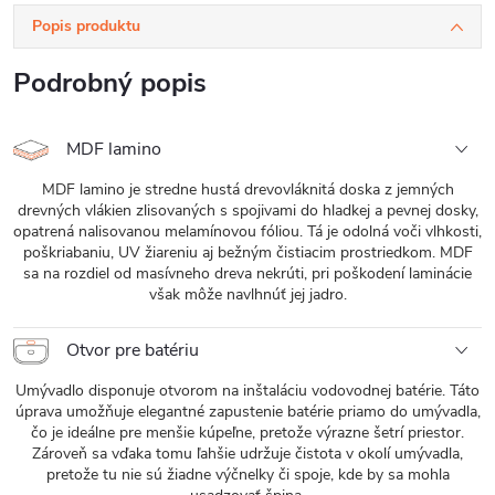
Popis produktu
Podrobný popis
MDF lamino
MDF lamino je stredne hustá drevovláknitá doska z jemných
drevných vlákien zlisovaných s spojivami do hladkej a pevnej dosky,
opatrená nalisovanou melamínovou fóliou. Tá je odolná voči vlhkosti,
poškriabaniu, UV žiareniu aj bežným čistiacim prostriedkom. MDF
sa na rozdiel od masívneho dreva nekrúti, pri poškodení laminácie
však môže navlhnúť jej jadro.
Otvor pre batériu
Umývadlo disponuje otvorom na inštaláciu vodovodnej batérie. Táto
úprava umožňuje elegantné zapustenie batérie priamo do umývadla,
čo je ideálne pre menšie kúpeľne, pretože výrazne šetrí priestor.
Zároveň sa vďaka tomu ľahšie udržuje čistota v okolí umývadla,
pretože tu nie sú žiadne výčnelky či spoje, kde by sa mohla