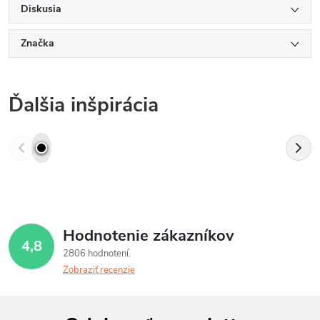
Diskusia
Značka
Ďalšia inšpirácia
Hodnotenie zákazníkov
4,8
2806 hodnotení
Zobraziť recenzie
Z