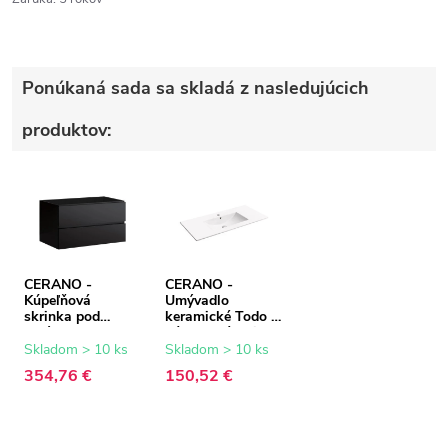
Ponúkaná sada sa skladá z nasledujúcich
produktov:
CERANO -
CERANO -
Kúpeľňová
Umývadlo
skrinka pod
keramické Todo -
umývadlo Carole -
nábytkové - biela
čierna matná -
lesklá - 101x46,5
Skladom > 10 ks
Skladom > 10 ks
99x48x45 cm
cm
354,76 €
150,52 €