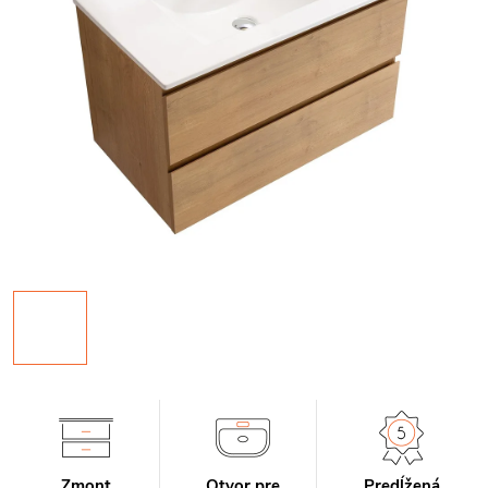
Zmont
Otvor pre
Predĺžená