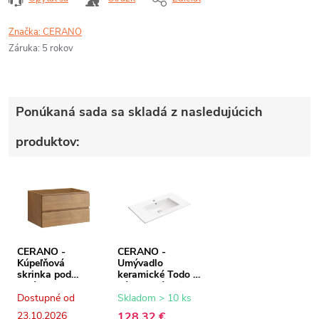
Značka:
CERANO
Záruka
:
5 rokov
Ponúkaná sada sa skladá z nasledujúcich
produktov:
CERANO -
CERANO -
Kúpeľňová
Umývadlo
skrinka pod
keramické Todo -
umývadlo Carole -
nábytkové - biela
dub medový -
lesklá - 81x46,5
Dostupné od
Skladom > 10 ks
79x48x45 cm
cm
23.10.2026
128,32 €