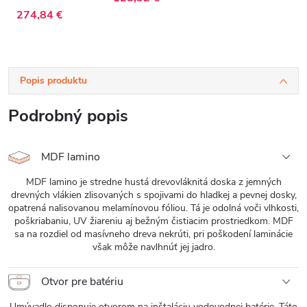
274,84 €
Popis produktu
Podrobný popis
MDF lamino
MDF lamino je stredne hustá drevovláknitá doska z jemných
drevných vlákien zlisovaných s spojivami do hladkej a pevnej dosky,
opatrená nalisovanou melamínovou fóliou. Tá je odolná voči vlhkosti,
poškriabaniu, UV žiareniu aj bežným čistiacim prostriedkom. MDF
sa na rozdiel od masívneho dreva nekrúti, pri poškodení laminácie
však môže navlhnúť jej jadro.
Otvor pre batériu
Umývadlo disponuje otvorom na inštaláciu vodovodnej batérie. Táto