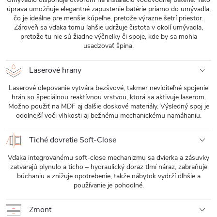
úprava umožňuje elegantné zapustenie batérie priamo do umývadla,
čo je ideálne pre menšie kúpeľne, pretože výrazne šetrí priestor.
Zároveň sa vďaka tomu ľahšie udržuje čistota v okolí umývadla,
pretože tu nie sú žiadne výčnelky či spoje, kde by sa mohla
usadzovať špina.
Laserové hrany
Laserové olepovanie vytvára bezšvové, takmer neviditeľné spojenie
hrán so špeciálnou reaktívnou vrstvou, ktorá sa aktivuje laserom.
Možno použiť na MDF aj ďalšie doskové materiály. Výsledný spoj je
odolnejší voči vlhkosti aj bežnému mechanickému namáhaniu.
Tiché dovretie Soft-Close
Vďaka integrovanému soft-close mechanizmu sa dvierka a zásuvky
zatvárajú plynulo a ticho – hydraulický doraz tlmí náraz, zabraňuje
búchaniu a znižuje opotrebenie, takže nábytok vydrží dlhšie a
používanie je pohodlné.
Zmont