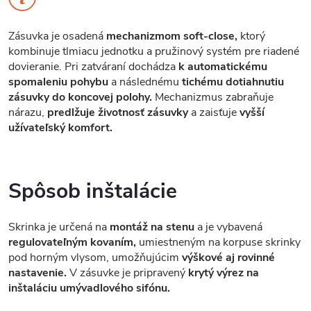
Zásuvka je osadená
mechanizmom soft-close,
ktorý
kombinuje tlmiacu jednotku a pružinový systém pre riadené
dovieranie. Pri zatváraní dochádza
k automatickému
spomaleniu pohybu
a následnému
tichému dotiahnutiu
zásuvky do koncovej polohy.
Mechanizmus zabraňuje
nárazu,
predlžuje životnosť zásuvky
a zaisťuje
vyšší
užívateľský komfort.
Spôsob inštalácie
Skrinka je určená na
montáž na stenu
a je vybavená
regulovateľným kovaním,
umiestneným na korpuse skrinky
pod horným vlysom, umožňujúcim
výškové aj rovinné
nastavenie.
V zásuvke je pripravený
krytý výrez na
inštaláciu umývadlového sifónu.