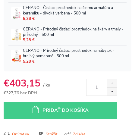
€403,15
/ ks
€327,76 bez DPH
Jednotková
cena:
PRIDAŤ DO KOŠÍKA
Opýtať sa
Strážiť
Zdieľať