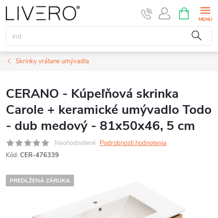
Prejsť
NÁKUPN
KOŠÍK
na
obsah
Skrinky vrátane umývadla
CERANO - Kúpeľňová skrinka
Carole + keramické umývadlo Todo
- dub medový - 81x50x46, 5 cm
Neohodnotené
Podrobnosti hodnotenia
Kód:
CER-476339
PREDĹŽENÁ ZÁRUKA