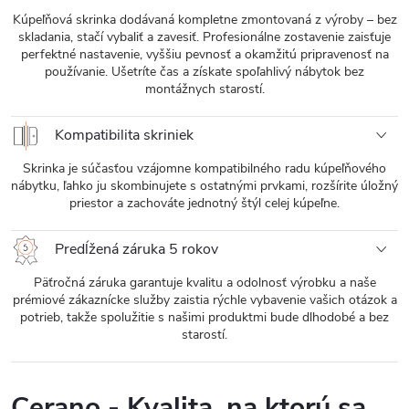
Kúpeľňová skrinka dodávaná kompletne zmontovaná z výroby – bez
skladania, stačí vybaliť a zavesiť. Profesionálne zostavenie zaisťuje
perfektné nastavenie, vyššiu pevnosť a okamžitú pripravenosť na
používanie. Ušetríte čas a získate spoľahlivý nábytok bez
montážnych starostí.
Kompatibilita skriniek
Skrinka je súčasťou vzájomne kompatibilného radu kúpeľňového
nábytku, ľahko ju skombinujete s ostatnými prvkami, rozšírite úložný
priestor a zachováte jednotný štýl celej kúpeľne.
Predĺžená záruka 5 rokov
Päťročná záruka garantuje kvalitu a odolnosť výrobku a naše
prémiové zákaznícke služby zaistia rýchle vybavenie vašich otázok a
potrieb, takže spolužitie s našimi produktmi bude dlhodobé a bez
starostí.
Cerano - Kvalita, na ktorú sa