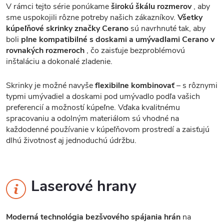
V rámci tejto série ponúkame
širokú škálu rozmerov
, aby
sme uspokojili rôzne potreby našich zákazníkov.
Všetky
kúpeľňové skrinky značky Cerano
sú navrhnuté tak, aby
boli
plne kompatibilné s doskami a umývadlami Cerano v
rovnakých rozmeroch
, čo zaisťuje bezproblémovú
inštaláciu a dokonalé zladenie.
Skrinky je možné navyše
flexibilne kombinovať
– s rôznymi
typmi umývadiel a doskami pod umývadlo podľa vašich
preferencií a možností kúpeľne. Vďaka kvalitnému
spracovaniu a odolným materiálom sú vhodné na
každodenné používanie v kúpeľňovom prostredí a zaisťujú
dlhú životnosť aj jednoduchú údržbu.
Laserové hrany
Moderná technológia bezšvového spájania hrán
na