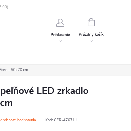
enky ochrany osobných údajov
Informácie o objednávke
NÁKUPNÝ
KOŠÍK
Prázdny košík
Prihlásenie
iore - 50x70 cm
eľňové LED zrkadlo
 cm
drobnosti hodnotenia
Kód:
CER-476711