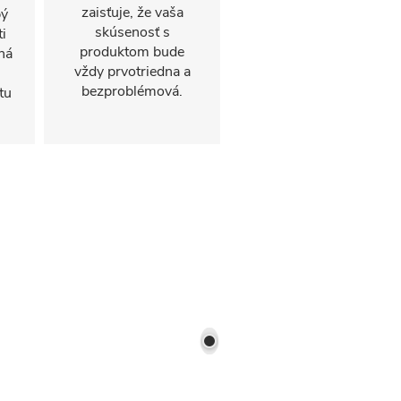
zaisťuje, že vaša
bý
skúsenosť s
i
produktom bude
ná
vždy prvotriedna a
bezproblémová.
tu