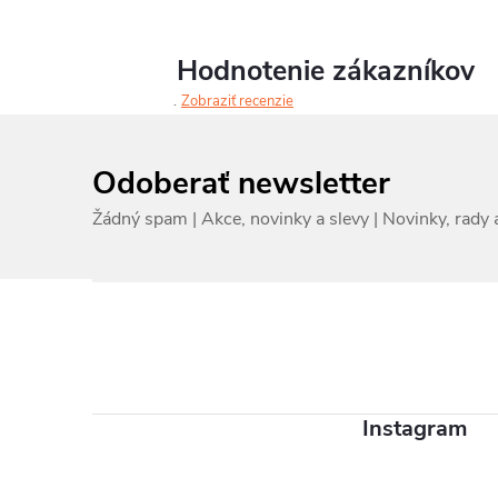
Hodnotenie zákazníkov
Zobraziť recenzie
Odoberať newsletter
Z
á
p
ä
Instagram
t