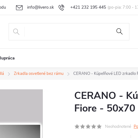
info@livero.sk
+421 232 195 445
odu
Vrátenie tovaru a reklamácia
Obchodné podmienky
Podmi
lupráca
dlá
Zrkadla osvetlené bez rámu
CERANO - Kúpeľňové LED zrkadlo F
CERANO - Kúp
Fiore - 50x70
Neohodnotené
Po