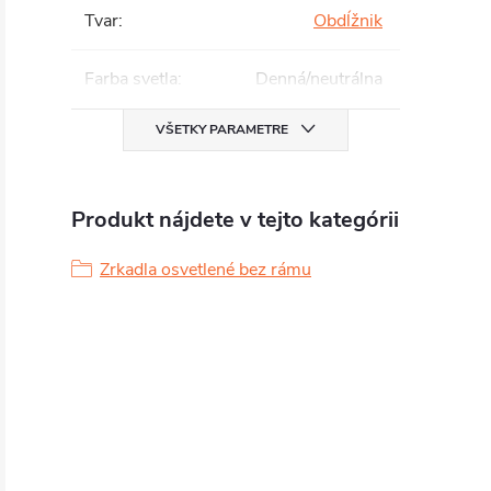
Tvar
:
Obdĺžnik
Farba svetla
:
Denná/neutrálna
VŠETKY PARAMETRE
Produkt nájdete v tejto kategórii
Zrkadla osvetlené bez rámu