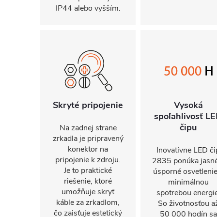
IP44 alebo vyšším.
Skryté pripojenie
Vysoká
spoľahlivosť L
čipu
Na zadnej strane
zrkadla je pripravený
konektor na
Inovatívne LED či
pripojenie k zdroju.
2835 ponúka jasné
Je to praktické
úsporné osvetlenie
riešenie, ktoré
minimálnou
umožňuje skryť
spotrebou energie
káble za zrkadlom,
So životnosťou a
čo zaisťuje estetický
50 000 hodín sa