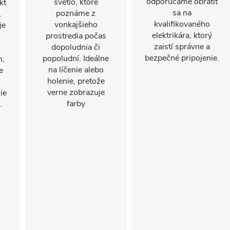
odporúčame obrátiť
svetlo, ktoré
kt
sa na
poznáme z
.
kvalifikovaného
vonkajšieho
je
elektrikára, ktorý
prostredia počas
zaistí správne a
dopoludnia či
bezpečné pripojenie.
popoludní. Ideálne
m,
na líčenie alebo
e
holenie, pretože
verne zobrazuje
ie
farby
.