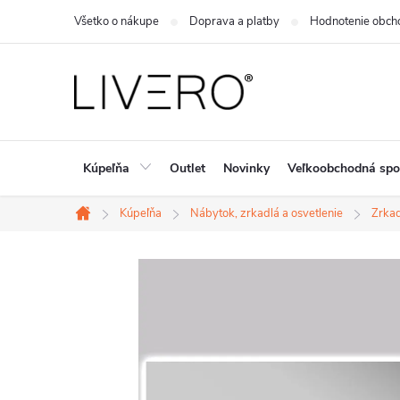
Prejsť
Všetko o nákupe
Doprava a platby
Hodnotenie obch
na
obsah
Kúpeľňa
Outlet
Novinky
Veľkoobchodná spo
Kúpeľňa
Nábytok, zrkadlá a osvetlenie
Zrka
Domov