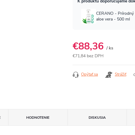
€88,36
/ ks
€71,84 bez DPH
Jednotková
cena:
Opýtať sa
Strážiť
E
HODNOTENIE
DISKUSIA