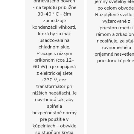
ohrieva jeho povrch
jemný svetelný efe
- na teplotu približne
po celom obvode
30-40 ° C - čím
Rozptýlené svetlo 
zamedzuje
vyžarované z
kondenzácii vlhkosti,
priestoru medzi
ktorá by sa inak
rámom a zrkadlo
usadzovala na
neoslňuje, zaisťuj
chladnom skle.
rovnomerné a
Pracuje s nízkym
príjemné nasvetlen
príkonom (cca 12–
priestoru kúpeľne
60 W) a je napájaná
z elektrickej siete
(230 V, cez
transformátor pri
nižších napätiach). Je
navrhnutá tak, aby
spĺňala
bezpečnostné normy
pre použitie v
kúpeľniach – obvykle
so stupňom krytia