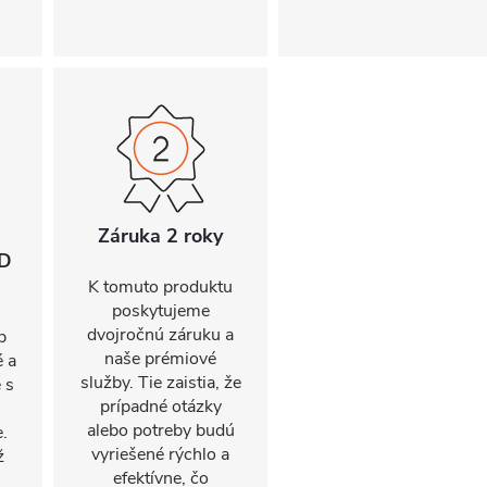
Záruka 2 roky
ED
K tomuto produktu
poskytujeme
dvojročnú záruku a
p
naše prémiové
 a
služby. Tie zaistia, že
 s
prípadné otázky
alebo potreby budú
.
vyriešené rýchlo a
ž
efektívne, čo