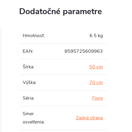
Dodatočné parametre
Hmotnosť
:
6.5 kg
EAN
:
8595725609963
Šírka
:
50 cm
Výška
:
70 cm
Séria
:
Fiore
Smer
Zadná strana
osvetlenia
: