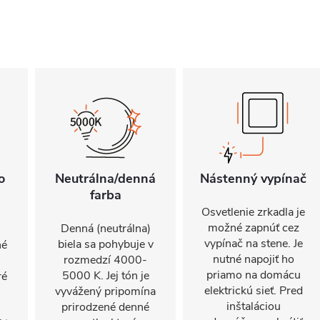
o
Neutrálna/denná
Nástenný vypínač
farba
Osvetlenie zrkadla je
možné zapnúť cez
Denná (neutrálna)
vypínač na stene. Je
biela sa pohybuje v
né
nutné napojiť ho
rozmedzí 4000-
priamo na domácu
5000 K. Jej tón je
ré
elektrickú sieť. Pred
vyvážený pripomína
inštaláciou
prirodzené denné