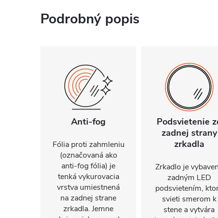
Podrobný popis
Anti-fog
Podsvietenie z
zadnej strany
zrkadla
Fólia proti zahmleniu
(označovaná ako
anti-fog fólia) je
Zrkadlo je vybave
tenká vykurovacia
zadným LED
vrstva umiestnená
podsvietením, kto
na zadnej strane
svieti smerom k
zrkadla. Jemne
stene a vytvára