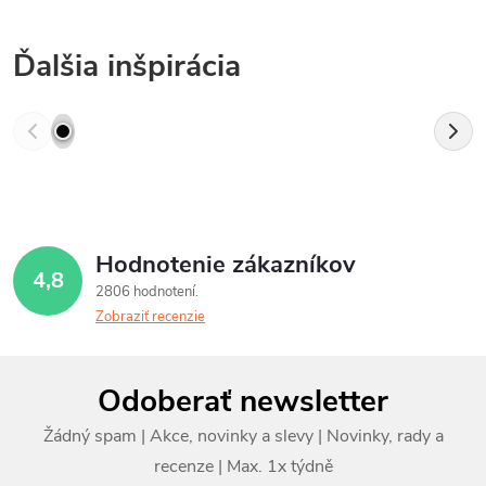
Ďalšia inšpirácia
Hodnotenie zákazníkov
4,8
2806 hodnotení
Zobraziť recenzie
Z
Odoberať newsletter
á
p