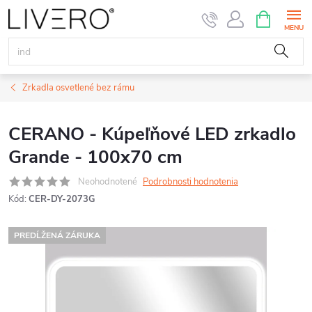
Prejsť
NÁKUPN
KOŠÍK
na
obsah
Zrkadla osvetlené bez rámu
CERANO - Kúpeľňové LED zrkadlo
Grande - 100x70 cm
Neohodnotené
Podrobnosti hodnotenia
Kód:
CER-DY-2073G
PREDĹŽENÁ ZÁRUKA