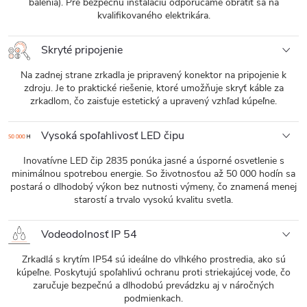
balenia). Pre bezpečnú inštaláciu odporúčame obrátiť sa na
kvalifikovaného elektrikára.
Skryté pripojenie
Na zadnej strane zrkadla je pripravený konektor na pripojenie k
zdroju. Je to praktické riešenie, ktoré umožňuje skryť káble za
zrkadlom, čo zaisťuje estetický a upravený vzhľad kúpeľne.
Vysoká spoľahlivosť LED čipu
Inovatívne LED čip 2835 ponúka jasné a úsporné osvetlenie s
minimálnou spotrebou energie. So životnosťou až 50 000 hodín sa
postará o dlhodobý výkon bez nutnosti výmeny, čo znamená menej
starostí a trvalo vysokú kvalitu svetla.
Vodeodolnosť IP 54
Zrkadlá s krytím IP54 sú ideálne do vlhkého prostredia, ako sú
kúpeľne. Poskytujú spoľahlivú ochranu proti striekajúcej vode, čo
zaručuje bezpečnú a dlhodobú prevádzku aj v náročných
podmienkach.