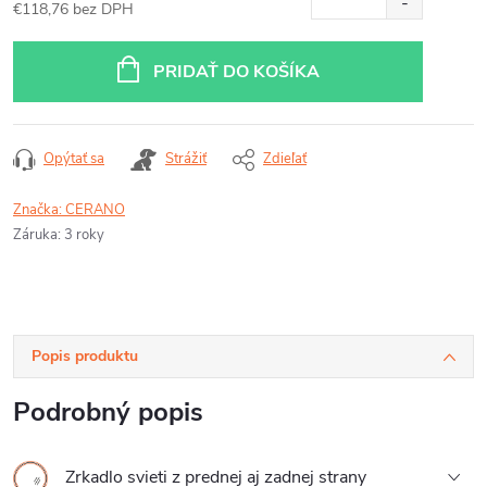
€118,76 bez DPH
Jednotková
cena:
PRIDAŤ DO KOŠÍKA
Opýtať sa
Strážiť
Zdieľať
Značka:
CERANO
Záruka
:
3 roky
Popis produktu
Podrobný popis
Zrkadlo svieti z prednej aj zadnej strany