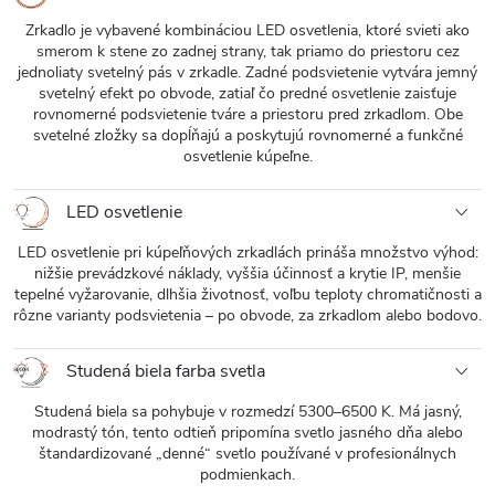
Zrkadlo je vybavené kombináciou LED osvetlenia, ktoré svieti ako
smerom k stene zo zadnej strany, tak priamo do priestoru cez
jednoliaty svetelný pás v zrkadle. Zadné podsvietenie vytvára jemný
svetelný efekt po obvode, zatiaľ čo predné osvetlenie zaisťuje
rovnomerné podsvietenie tváre a priestoru pred zrkadlom. Obe
svetelné zložky sa dopĺňajú a poskytujú rovnomerné a funkčné
osvetlenie kúpeľne.
LED osvetlenie
LED osvetlenie pri kúpeľňových zrkadlách prináša množstvo výhod:
nižšie prevádzkové náklady, vyššia účinnosť a krytie IP, menšie
tepelné vyžarovanie, dlhšia životnosť, voľbu teploty chromatičnosti a
rôzne varianty podsvietenia – po obvode, za zrkadlom alebo bodovo.
Studená biela farba svetla
Studená biela sa pohybuje v rozmedzí 5300–6500 K. Má jasný,
modrastý tón, tento odtieň pripomína svetlo jasného dňa alebo
štandardizované „denné“ svetlo používané v profesionálnych
podmienkach.