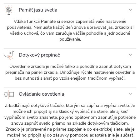
Pamäť jasu svetla
Vďaka funkcii Pamäte si senzor zapamätá vaše nastavenie
podsvietenia. Nemusíte každý deň znova upravovať jas, zrkadlo si
všetko uchová, čo vám zaručuje väčšie pohodlie a jednoduché
používanie.
Dotykový prepínač
Osvetlenie zrkadla je možné ľahko a pohodlne zapnúť dotykom
prepínača na paneli zrkadla. Umožňuje rýchle nastavenie osvetlenia
bez nutnosti siahať po vzdialenejšom tradičnom vypínači.
Ovládanie osvetlenia
Zrkadlá majú dotykové tlačidlo, ktorým sa zapína a vypína svetlo. Je
možné ich pripojiť aj na klasický vypínač na stene, ale aj keď
vypínačom svetlo zhasnete, po jeho opätovnom zapnutí je potrebné
znovu zapnúť svetlo priamo na zrkadle dotykovým tlačidlom.
Zrkadlo je pripravené na priame zapojenie do elektrickej siete, ale je
možné ho pripojiť aj do zásuvky pomocou adaptéra (nie je súčasť