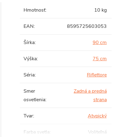
Hmotnosť
:
10 kg
EAN
:
8595725603053
Šírka
:
90 cm
Výška
:
75 cm
Séria
:
Riflettore
Smer
Zadná a predná
osvetlenia
:
strana
Tvar
:
Atypický
Farba svetla
:
Voliteľná