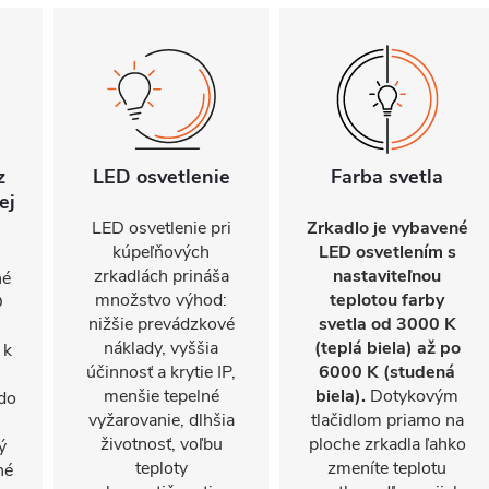
z
LED osvetlenie
Farba svetla
ej
LED osvetlenie pri
Zrkadlo je vybavené
kúpeľňových
LED osvetlením s
zrkadlách prináša
nastaviteľnou
né
množstvo výhod:
teplotou farby
D
nižšie prevádzkové
svetla od 3000 K
náklady, vyššia
(teplá biela) až po
 k
účinnosť a krytie IP,
6000 K (studená
menšie tepelné
biela).
Dotykovým
 do
vyžarovanie, dlhšia
tlačidlom priamo na
životnosť, voľbu
ploche zrkadla ľahko
ý
teploty
zmeníte teplotu
né