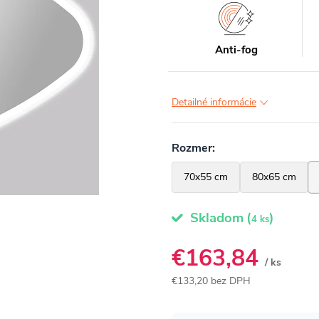
Anti-fog
Detailné informácie
Skladom
(
)
4 ks
€163,84
/ ks
€133,20 bez DPH
Jednotková
cena: