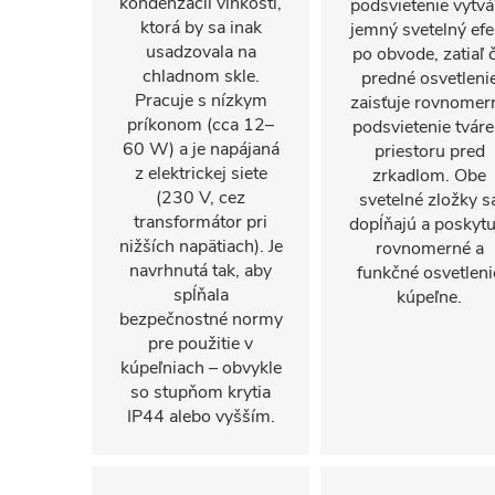
kondenzácii vlhkosti,
podsvietenie vytvá
ktorá by sa inak
jemný svetelný efe
usadzovala na
po obvode, zatiaľ 
chladnom skle.
predné osvetleni
Pracuje s nízkym
zaisťuje rovnomer
príkonom (cca 12–
podsvietenie tváre
60 W) a je napájaná
priestoru pred
z elektrickej siete
zrkadlom. Obe
(230 V, cez
svetelné zložky s
transformátor pri
dopĺňajú a poskytu
nižších napätiach). Je
rovnomerné a
navrhnutá tak, aby
funkčné osvetleni
spĺňala
kúpeľne.
bezpečnostné normy
pre použitie v
kúpeľniach – obvykle
so stupňom krytia
IP44 alebo vyšším.