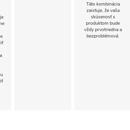
Táto kombinácia
zaisťuje, že vaša
skúsenosť s
je
produktom bude
ame
vždy prvotriedna a
bezproblémová.
le
iť
a
iu
iť