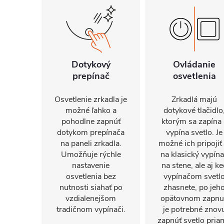
Dotykový
Ovládanie
prepínač
osvetlenia
Osvetlenie zrkadla je
Zrkadlá majú
možné ľahko a
dotykové tlačidlo
pohodlne zapnúť
ktorým sa zapína 
dotykom prepínača
vypína svetlo. Je
na paneli zrkadla.
možné ich pripojiť 
Umožňuje rýchle
na klasický vypín
nastavenie
na stene, ale aj ke
osvetlenia bez
vypínačom svetl
nutnosti siahať po
zhasnete, po jeh
vzdialenejšom
opätovnom zapnu
tradičnom vypínači.
je potrebné znov
zapnúť svetlo pria