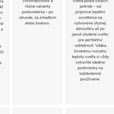
chromatičnosti a
svetla podľa svojich
ra
rôzne varianty
potrieb – od
kt
podsvietenia – po
príjemne teplého
čo
obvode, za zrkadlom
osvetlenia na
e
alebo bodovo.
vytvorenie útulnej
né
atmosféry až po
 a
jasné studené svetlo
pre perfektnú
viditeľnosť. Vďaka
a
širokému rozsahu
jú
teploty svetla si vždy
vytvoríte ideálne
e
podmienky na
každodenné
používanie.