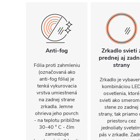
Anti-fog
Zrkadlo svieti 
prednej aj zadn
strany
Fólia proti zahmleniu
(označovaná ako
anti-fog fólia) je
Zrkadlo je vybave
tenká vykurovacia
kombináciou LE
vrstva umiestnená
osvetlenia, ktoré
na zadnej strane
svieti ako smerom
zrkadla. Jemne
stene zo zadnej
ohrieva jeho povrch
strany, tak priamo
- na teplotu približne
priestoru cez
30-40 ° C - čím
jednoliaty sveteln
zamedzuje
pás v zrkadle. Zad