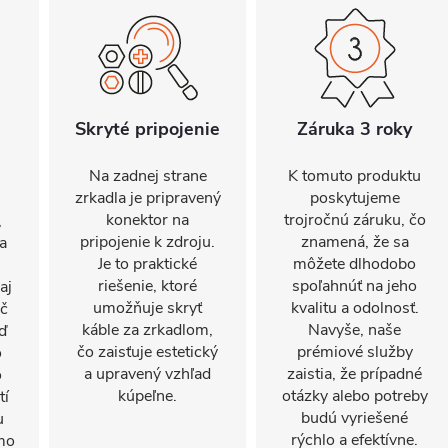
Skryté pripojenie
Záruka 3 roky
Na zadnej strane
K tomuto produktu
zrkadla je pripravený
poskytujeme
konektor na
trojročnú záruku, čo
,
pripojenie k zdroju.
znamená, že sa
a
Je to praktické
môžete dlhodobo
riešenie, ktoré
spoľahnúť na jeho
aj
umožňuje skryť
kvalitu a odolnosť.
ač
káble za zrkadlom,
Navyše, naše
ď
čo zaisťuje estetický
prémiové služby
o
a upravený vzhľad
zaistia, že prípadné
o
kúpeľne.
otázky alebo potreby
tí
budú vyriešené
u
rýchlo a efektívne.
mo