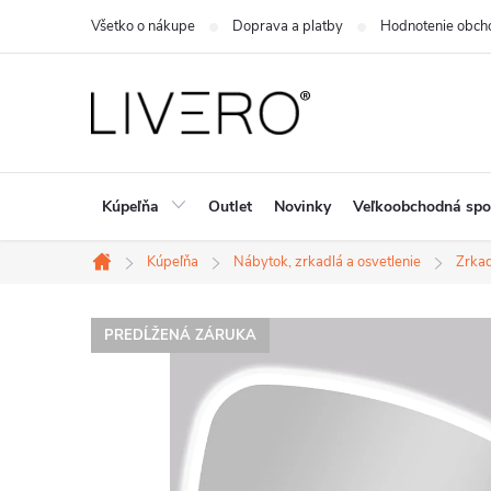
Prejsť
Všetko o nákupe
Doprava a platby
Hodnotenie obch
na
obsah
Kúpeľňa
Outlet
Novinky
Veľkoobchodná spo
Kúpeľňa
Nábytok, zrkadlá a osvetlenie
Zrka
Domov
PREDĹŽENÁ ZÁRUKA