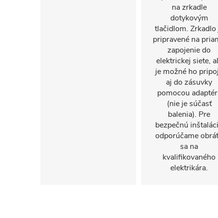
na zrkadle
dotykovým
tlačidlom. Zrkadlo 
pripravené na pri
zapojenie do
elektrickej siete, a
je možné ho pripoj
aj do zásuvky
pomocou adaptér
(nie je súčasť
balenia). Pre
bezpečnú inštalác
odporúčame obrát
sa na
kvalifikovaného
elektrikára.