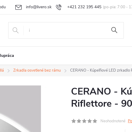
info@livero.sk
+421 232 195 445
odu
Vrátenie tovaru a reklamácia
Obchodné podmienky
Podmi
lupráca
dlá
Zrkadla osvetlené bez rámu
CERANO - Kúpeľňové LED zrkadlo Ri
CERANO - Kúp
Riflettore - 
Neohodnotené
Po