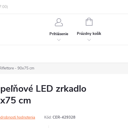
enky ochrany osobných údajov
Informácie o objednávke
NÁKUPNÝ
KOŠÍK
Prázdny košík
Prihlásenie
flettore - 90x75 cm
eľňové LED zrkadlo
90x75 cm
drobnosti hodnotenia
Kód:
CER-429328