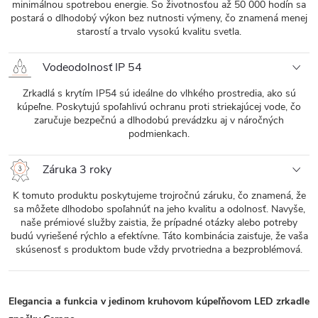
minimálnou spotrebou energie. So životnosťou až 50 000 hodín sa
postará o dlhodobý výkon bez nutnosti výmeny, čo znamená menej
starostí a trvalo vysokú kvalitu svetla.
Vodeodolnosť IP 54
Zrkadlá s krytím IP54 sú ideálne do vlhkého prostredia, ako sú
kúpeľne. Poskytujú spoľahlivú ochranu proti striekajúcej vode, čo
zaručuje bezpečnú a dlhodobú prevádzku aj v náročných
podmienkach.
Záruka 3 roky
K tomuto produktu poskytujeme trojročnú záruku, čo znamená, že
sa môžete dlhodobo spoľahnúť na jeho kvalitu a odolnosť. Navyše,
naše prémiové služby zaistia, že prípadné otázky alebo potreby
budú vyriešené rýchlo a efektívne. Táto kombinácia zaisťuje, že vaša
skúsenosť s produktom bude vždy prvotriedna a bezproblémová.
Elegancia a funkcia v jedinom kruhovom kúpeľňovom LED zrkadle