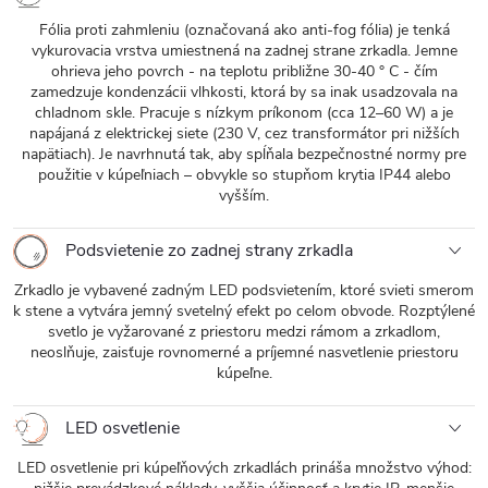
Fólia proti zahmleniu (označovaná ako anti-fog fólia) je tenká
vykurovacia vrstva umiestnená na zadnej strane zrkadla. Jemne
ohrieva jeho povrch - na teplotu približne 30-40 ° C - čím
zamedzuje kondenzácii vlhkosti, ktorá by sa inak usadzovala na
chladnom skle. Pracuje s nízkym príkonom (cca 12–60 W) a je
napájaná z elektrickej siete (230 V, cez transformátor pri nižších
napätiach). Je navrhnutá tak, aby spĺňala bezpečnostné normy pre
použitie v kúpeľniach – obvykle so stupňom krytia IP44 alebo
vyšším.
Podsvietenie zo zadnej strany zrkadla
Zrkadlo je vybavené zadným LED podsvietením, ktoré svieti smerom
k stene a vytvára jemný svetelný efekt po celom obvode. Rozptýlené
svetlo je vyžarované z priestoru medzi rámom a zrkadlom,
neoslňuje, zaisťuje rovnomerné a príjemné nasvetlenie priestoru
kúpeľne.
LED osvetlenie
LED osvetlenie pri kúpeľňových zrkadlách prináša množstvo výhod: