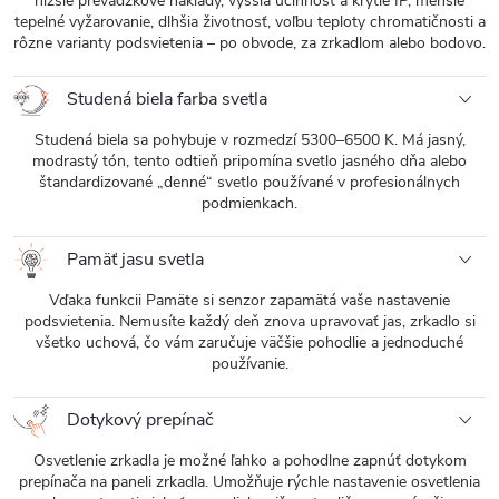
nižšie prevádzkové náklady, vyššia účinnosť a krytie IP, menšie
tepelné vyžarovanie, dlhšia životnosť, voľbu teploty chromatičnosti a
rôzne varianty podsvietenia – po obvode, za zrkadlom alebo bodovo.
Studená biela farba svetla
Studená biela sa pohybuje v rozmedzí 5300–6500 K. Má jasný,
modrastý tón, tento odtieň pripomína svetlo jasného dňa alebo
štandardizované „denné“ svetlo používané v profesionálnych
podmienkach.
Pamäť jasu svetla
Vďaka funkcii Pamäte si senzor zapamätá vaše nastavenie
podsvietenia. Nemusíte každý deň znova upravovať jas, zrkadlo si
všetko uchová, čo vám zaručuje väčšie pohodlie a jednoduché
používanie.
Dotykový prepínač
Osvetlenie zrkadla je možné ľahko a pohodlne zapnúť dotykom
prepínača na paneli zrkadla. Umožňuje rýchle nastavenie osvetlenia