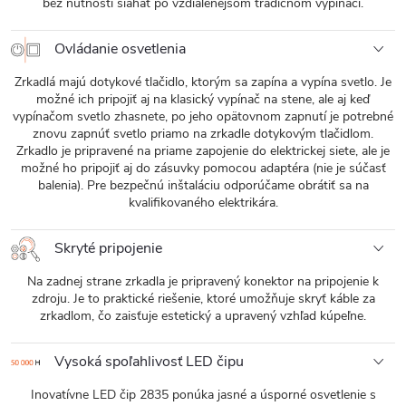
bez nutnosti siahať po vzdialenejšom tradičnom vypínači.
Ovládanie osvetlenia
Zrkadlá majú dotykové tlačidlo, ktorým sa zapína a vypína svetlo. Je
možné ich pripojiť aj na klasický vypínač na stene, ale aj keď
vypínačom svetlo zhasnete, po jeho opätovnom zapnutí je potrebné
znovu zapnúť svetlo priamo na zrkadle dotykovým tlačidlom.
Zrkadlo je pripravené na priame zapojenie do elektrickej siete, ale je
možné ho pripojiť aj do zásuvky pomocou adaptéra (nie je súčasť
balenia). Pre bezpečnú inštaláciu odporúčame obrátiť sa na
kvalifikovaného elektrikára.
Skryté pripojenie
Na zadnej strane zrkadla je pripravený konektor na pripojenie k
zdroju. Je to praktické riešenie, ktoré umožňuje skryť káble za
zrkadlom, čo zaisťuje estetický a upravený vzhľad kúpeľne.
Vysoká spoľahlivosť LED čipu
Inovatívne LED čip 2835 ponúka jasné a úsporné osvetlenie s