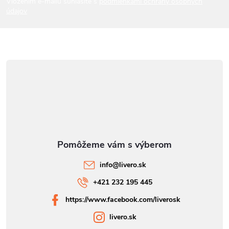
Vložením e-mailu súhlasíte s
podmienkami ochrany osobných
údajov
e
info
@
livero.sk
+421 232 195 445
https://www.facebook.com/liverosk
livero.sk