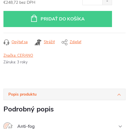
€248,72 bez DPH
Jednotková
cena:
PRIDAŤ DO KOŠÍKA
Opýtať sa
Strážiť
Zdieľať
Značka:
CERANO
Záruka
:
3 roky
Popis produktu
Podrobný popis
Anti-fog