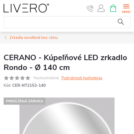
Prejsť
NÁKUPN
KOŠÍK
na
obsah
Zrkadla osvetlené bez rámu
CERANO - Kúpeľňové LED zrkadlo
Rondo - Ø 140 cm
Neohodnotené
Podrobnosti hodnotenia
Kód:
CER-NT2153-140
PREDĹŽENÁ ZÁRUKA