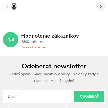
Hodnotenie zákazníkov
4,8
2806 hodnotení
Zobraziť recenzie
Z
Odoberať newsletter
á
p
ä
t
Email
ODOBERAŤ
i