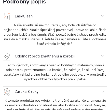
Podrobný popis
EasyClean
Naše zrkadlá sú navrhnuté tak, aby bola ich údržba čo
najjednoduchšia. Vďaka špeciálnej povrchovej úprave sa ľahko čistia
a udržujú lesklé a bez šmúh. Stačí použiť bežné čistiace prostriedky
na sklo a mäkkú utierku. Ušetrite čas aj námahu a užite si dokonale
čisté zrkadlo každý deň.
Odolnosť proti zmatneniu a korózii
Tento výrobok, zhotovený z vysoko kvalitných materiálov, vyniká
odolnosťou proti zmatneniu a korózii, čo zaisťuje, že si udrží svoj
atraktívny vzhľad a plnú funkčnosť po dlhé obdobie, aj v prostredí s
vysokou vlhkosťou typickou pre kúpeľne.
Záruka 3 roky
K tomuto produktu poskytujeme trojročnú záruku, čo znamená, že
sa môžete dlhodobo spoľahnúť na jeho kvalitu a odolnosť. Navyše,
naše prémiové služby zaistia, že prípadné otázky alebo potreby