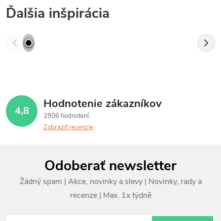
Ďalšia inšpirácia
Hodnotenie zákazníkov
4,8
2806 hodnotení
Zobraziť recenzie
Z
Odoberať newsletter
á
p
ä