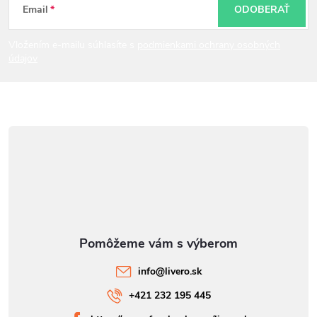
t
Email
ODOBERAŤ
i
Vložením e-mailu súhlasíte s
podmienkami ochrany osobných
údajov
e
info
@
livero.sk
+421 232 195 445