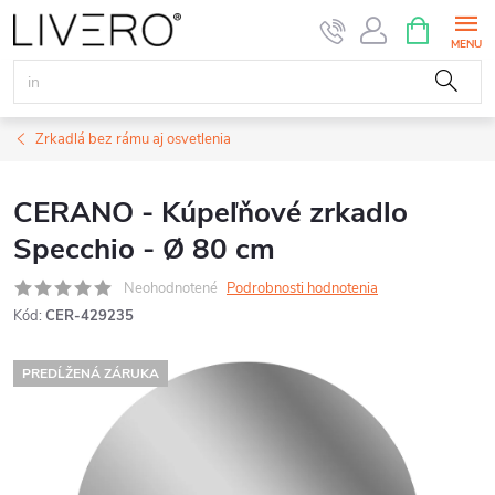
Prejsť
NÁKUPN
KOŠÍK
na
obsah
Zrkadlá bez rámu aj osvetlenia
CERANO - Kúpeľňové zrkadlo
Specchio - Ø 80 cm
Neohodnotené
Podrobnosti hodnotenia
Kód:
CER-429235
PREDĹŽENÁ ZÁRUKA