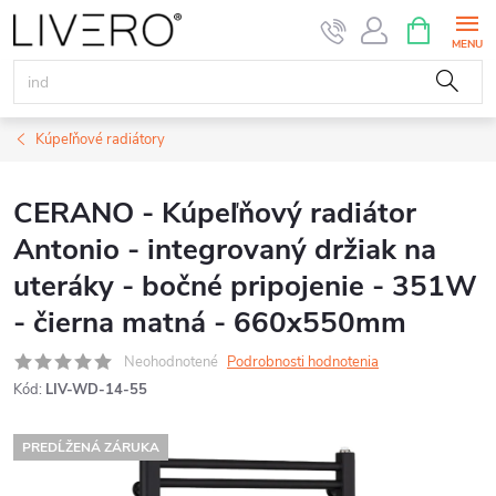
Prejsť
NÁKUPN
KOŠÍK
na
obsah
Kúpeľňové radiátory
CERANO - Kúpeľňový radiátor
Antonio - integrovaný držiak na
uteráky - bočné pripojenie - 351W
- čierna matná - 660x550mm
Neohodnotené
Podrobnosti hodnotenia
Kód:
LIV-WD-14-55
PREDĹŽENÁ ZÁRUKA