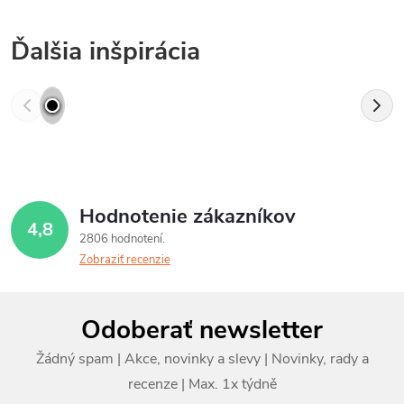
Ďalšia inšpirácia
Hodnotenie zákazníkov
4,8
2806 hodnotení
Zobraziť recenzie
Z
Odoberať newsletter
á
p