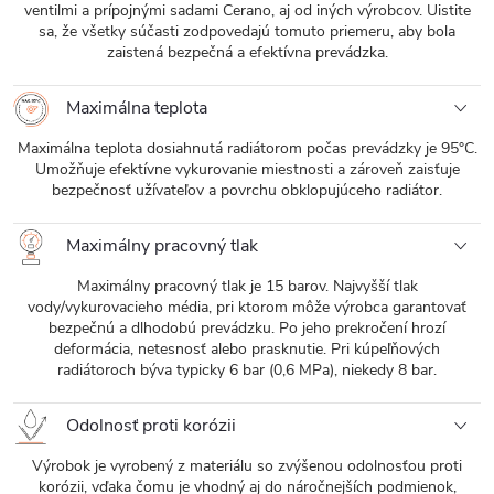
ventilmi a prípojnými sadami Cerano, aj od iných výrobcov. Uistite
sa, že všetky súčasti zodpovedajú tomuto priemeru, aby bola
zaistená bezpečná a efektívna prevádzka.
Maximálna teplota
Maximálna teplota dosiahnutá radiátorom počas prevádzky je 95°C.
Umožňuje efektívne vykurovanie miestnosti a zároveň zaisťuje
bezpečnosť užívateľov a povrchu obklopujúceho radiátor.
Maximálny pracovný tlak
Maximálny pracovný tlak je 15 barov. Najvyšší tlak
vody/vykurovacieho média, pri ktorom môže výrobca garantovať
bezpečnú a dlhodobú prevádzku. Po jeho prekročení hrozí
deformácia, netesnosť alebo prasknutie. Pri kúpeľňových
radiátoroch býva typicky 6 bar (0,6 MPa), niekedy 8 bar.
Odolnosť proti korózii
Výrobok je vyrobený z materiálu so zvýšenou odolnosťou proti
korózii, vďaka čomu je vhodný aj do náročnejších podmienok,