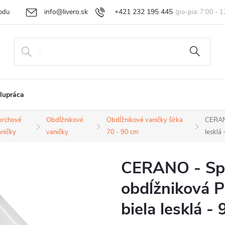
info@livero.sk
+421 232 195 445
odu
Vrátenie tovaru a reklamácia
Obchodné podmienky
Podmi
lupráca
prchové
Obdĺžnikové
Obdĺžnikové vaničky šírka
CERANO
aničky
vaničky
70 - 90 cm
lesklá
CERANO - Spr
obdĺžniková Pi
biela lesklá 