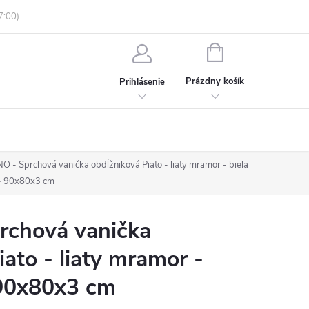
enky ochrany osobných údajov
Informácie o objednávke
NÁKUPNÝ
KOŠÍK
Prázdny košík
Prihlásenie
 - Sprchová vanička obdĺžniková Piato - liaty mramor - biela
 - 90x80x3 cm
chová vanička
ato - liaty mramor -
- 90x80x3 cm