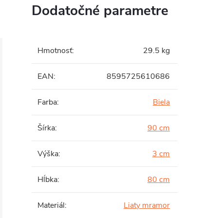
Dodatočné parametre
Hmotnosť
:
29.5 kg
EAN
:
8595725610686
Farba
:
Biela
Šírka
:
90 cm
Výška
:
3 cm
Hĺbka
:
80 cm
Materiál
:
Liaty mramor