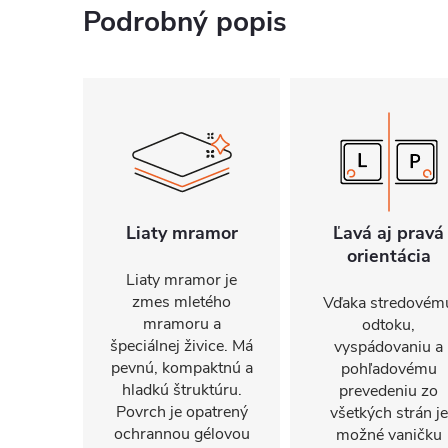
Podrobný popis
Liaty mramor
Ľavá aj pravá
orientácia
Liaty mramor je
zmes mletého
Vďaka stredovém
mramoru a
odtoku,
špeciálnej živice. Má
vyspádovaniu a
pevnú, kompaktnú a
pohľadovému
hladkú štruktúru.
prevedeniu zo
Povrch je opatrený
všetkých strán je
ochrannou gélovou
možné vaničku