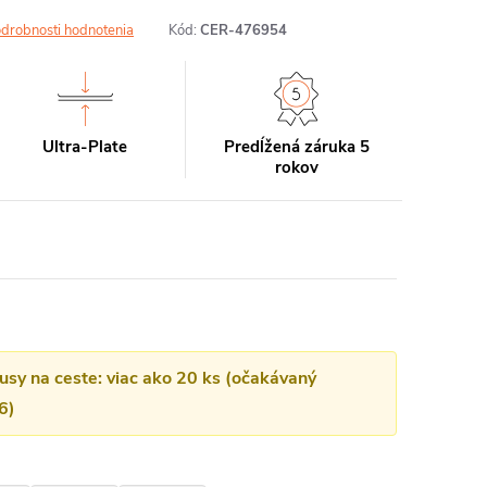
drobnosti hodnotenia
Kód:
CER-476954
Ultra-Plate
Predĺžená záruka 5
rokov
kusy na ceste: viac ako 20 ks (očakávaný
6)