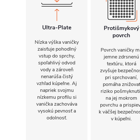
Ultra-Plate
Protišmykový
povrch
Nízka výška vaničky
zaisťuje pohodlný
Povrch vaničky m
vstup do sprchy,
jemne zdrsnenú
spoľahlivý odvod
textúru, ktorá
vody a zároveň
zvyšuje bezpečno
nenarúša čistý
pri sprchovaní,
vzhľad kúpeľne. Aj
pomáha znižova
napriek svojmu
riziko pošmyknut
nízkemu profilu si
na jej mokrom
vanička zachováva
povrchu a prispie
vysokú pevnosť a
k väčšej bezpečnos
odolnosť.
v kúpeľni.