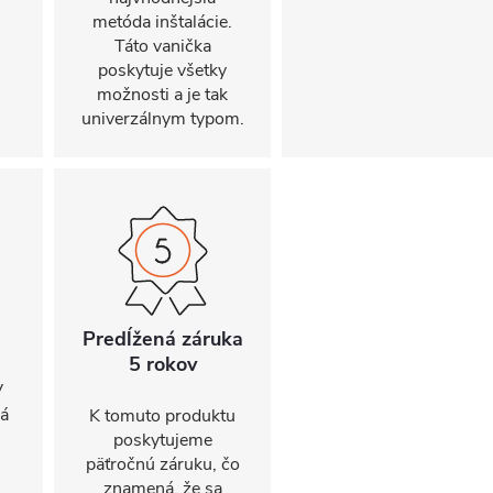
metóda inštalácie.
Táto vanička
poskytuje všetky
možnosti a je tak
univerzálnym typom.
Predĺžená záruka
5 rokov
V
ná
K tomuto produktu
poskytujeme
päťročnú záruku, čo
znamená, že sa