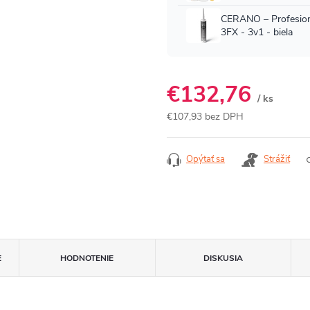
€132,76
/ ks
€107,93 bez DPH
Jednotková
cena:
Opýtať sa
Strážiť
E
HODNOTENIE
DISKUSIA