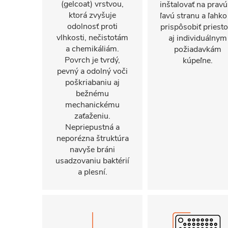
(gelcoat) vrstvou,
inštalovať na pravú
ktorá zvyšuje
ľavú stranu a ľahko
odolnosť proti
prispôsobiť priest
vlhkosti, nečistotám
aj individuálnym
a chemikáliám.
požiadavkám
Povrch je tvrdý,
kúpeľne.
pevný a odolný voči
poškriabaniu aj
bežnému
mechanickému
zaťaženiu.
Nepriepustná a
neporézna štruktúra
navyše bráni
usadzovaniu baktérií
a plesní.