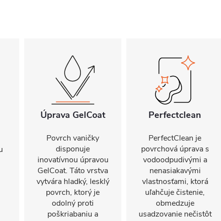
Úprava GelCoat
Perfectclean
Povrch vaničky
PerfectClean je
disponuje
povrchová úprava s
u
inovatívnou úpravou
vodoodpudivými a
GelCoat. Táto vrstva
nenasiakavými
vytvára hladký, lesklý
vlastnosťami, ktorá
povrch, ktorý je
uľahčuje čistenie,
odolný proti
obmedzuje
poškriabaniu a
usadzovanie nečistôt