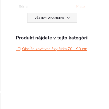
Séria
:
Piato
VŠETKY PARAMETRE
Produkt nájdete v tejto kategórii
Obdĺžnikové vaničky šírka 70 - 90 cm