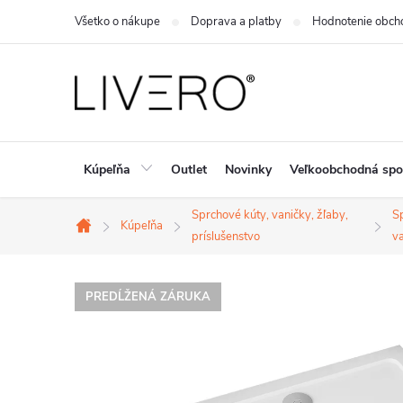
Prejsť
Všetko o nákupe
Doprava a platby
Hodnotenie obch
na
obsah
Kúpeľňa
Outlet
Novinky
Veľkoobchodná spo
Sprchové kúty, vaničky, žľaby,
S
Kúpeľňa
Domov
príslušenstvo
v
PREDĹŽENÁ ZÁRUKA