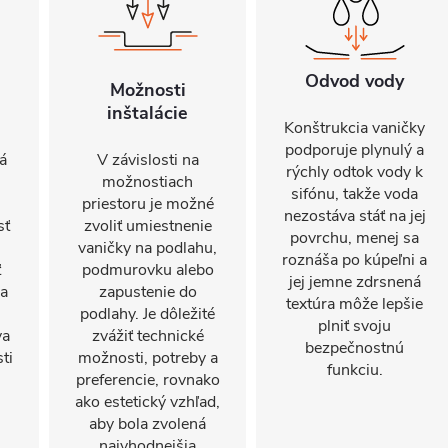
Odvod vody
Možnosti
inštalácie
Konštrukcia vaničky
podporuje plynulý a
á
V závislosti na
rýchly odtok vody k
možnostiach
sifónu, takže voda
priestoru je možné
nezostáva stáť na jej
sť
zvoliť umiestnenie
povrchu, menej sa
vaničky na podlahu,
roznáša po kúpeľni a
ť
podmurovku alebo
jej jemne zdrsnená
ia
zapustenie do
textúra môže lepšie
podlahy. Je dôležité
plniť svoju
va
zvážiť technické
bezpečnostnú
ti
možnosti, potreby a
funkciu.
preferencie, rovnako
ako estetický vzhľad,
aby bola zvolená
najvhodnejšia