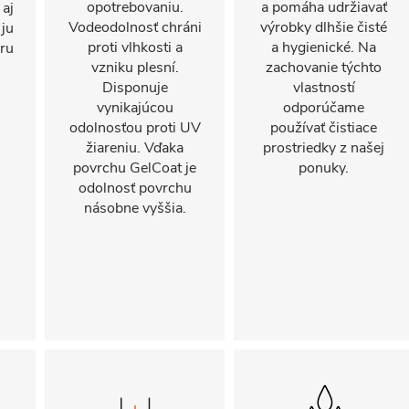
opotrebovaniu.
a pomáha udržiavať
 aj
Vodeodolnosť chráni
výrobky dlhšie čisté
 ju
proti vlhkosti a
a hygienické. Na
oru
vzniku plesní.
zachovanie týchto
Disponuje
vlastností
vynikajúcou
odporúčame
odolnosťou proti UV
používať čistiace
žiareniu. Vďaka
prostriedky z našej
povrchu GelCoat je
ponuky.
odolnosť povrchu
násobne vyššia.