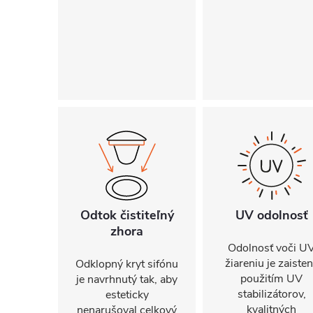
Odtok čistiteľný
UV odolnosť
zhora
Odolnosť voči U
žiareniu je zaiste
Odklopný kryt sifónu
použitím UV
je navrhnutý tak, aby
stabilizátorov,
esteticky
kvalitných
nenarušoval celkový