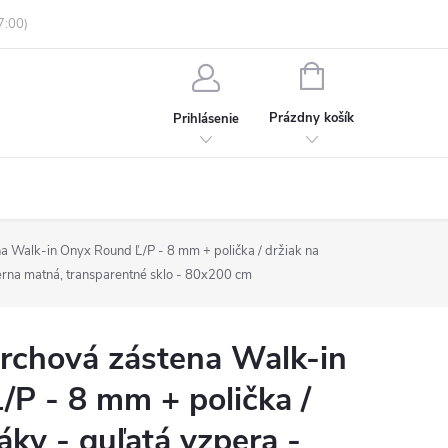
enky ochrany osobných údajov
Informácie o objednávke
NÁKUPNÝ
KOŠÍK
Prázdny košík
Prihlásenie
 Walk-in Onyx Round Ľ/P - 8 mm + polička / držiak na
ierna matná, transparentné sklo - 80x200 cm
chová zástena Walk-in
P - 8 mm + polička /
áky - guľatá vzpera -