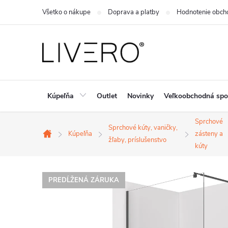
Prejsť
Všetko o nákupe
Doprava a platby
Hodnotenie obch
na
obsah
Kúpeľňa
Outlet
Novinky
Veľkoobchodná spo
Sprchové
Sprchové kúty, vaničky,
Kúpeľňa
zásteny a
Domov
žľaby, príslušenstvo
kúty
PREDĹŽENÁ ZÁRUKA