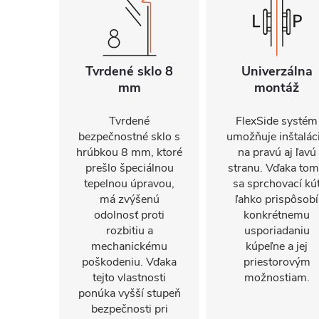
Tvrdené sklo 8
Univerzálna
mm
montáž
Tvrdené
FlexSide systém
bezpečnostné sklo s
umožňuje inštalác
hrúbkou 8 mm, ktoré
na pravú aj ľavú
prešlo špeciálnou
stranu. Vďaka to
tepelnou úpravou,
sa sprchovací kú
má zvýšenú
ľahko prispôsobí
odolnosť proti
konkrétnemu
rozbitiu a
usporiadaniu
mechanickému
kúpeľne a jej
poškodeniu. Vďaka
priestorovým
tejto vlastnosti
možnostiam.
ponúka vyšší stupeň
bezpečnosti pri