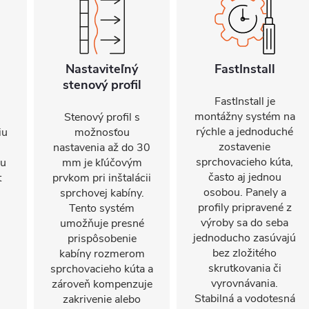
Nastaviteľný
FastInstall
stenový profil
FastInstall je
montážny systém na
Stenový profil s
rýchle a jednoduché
iu
možnosťou
zostavenie
nastavenia až do 30
sprchovacieho kúta,
mu
mm je kľúčovým
často aj jednou
t
prvkom pri inštalácii
osobou. Panely a
sprchovej kabíny.
profily pripravené z
Tento systém
výroby sa do seba
umožňuje presné
jednoducho zasúvajú
prispôsobenie
bez zložitého
kabíny rozmerom
skrutkovania či
sprchovacieho kúta a
vyrovnávania.
zároveň kompenzuje
Stabilná a vodotesná
zakrivenie alebo