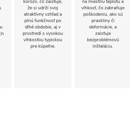
korózii, čo zaisťuje,
na miestnu teplotu a
že si udrží svoj
vlhkosť, čo zabraňuje
n
atraktívny vzhľad a
poškodeniu, ako sú
plnú funkčnosť po
praskliny či
dlhé obdobie, aj v
deformácie, a
om
prostredí s vysokou
zaisťuje
ch
vlhkosťou typickou
bezproblémovú
pre kúpeľne.
inštaláciu.