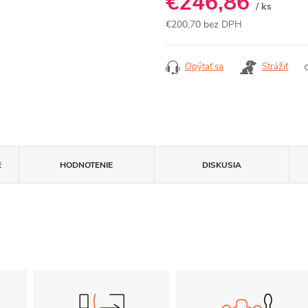
€246,86
/ ks
€200,70 bez DPH
Jednotková
cena:
Opýtať sa
Strážiť
E
HODNOTENIE
DISKUSIA