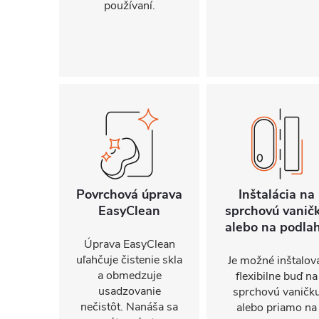
používaní.
Povrchová úprava
Inštalácia na
EasyClean
sprchovú vanič
alebo na podla
Úprava EasyClean
uľahčuje čistenie skla
Je možné inštalov
a obmedzuje
flexibilne buď na
usadzovanie
sprchovú vaničk
nečistôt. Nanáša sa
alebo priamo na