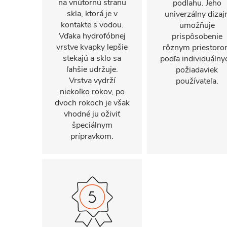
na vnútornú stranu
podlahu. Jeho
skla, ktorá je v
univerzálny dizaj
kontakte s vodou.
umožňuje
Vďaka hydrofóbnej
prispôsobenie
vrstve kvapky lepšie
rôznym priestor
stekajú a sklo sa
podľa individuálny
ľahšie udržuje.
požiadaviek
Vrstva vydrží
používateľa.
niekoľko rokov, po
dvoch rokoch je však
vhodné ju oživiť
špeciálnym
prípravkom.