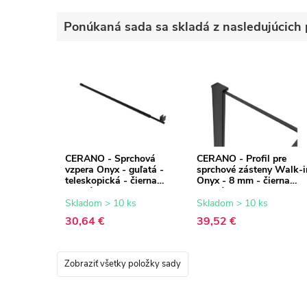
Ponúkaná sada sa skladá z nasledujúcich 
CERANO - Sprchová
CERANO - Profil pre
vzpera Onyx - guľatá -
sprchové zásteny Walk-i
teleskopická - čierna
Onyx - 8 mm - čierna
matná - 77-140 cm
matná - 15 mm
Skladom > 10 ks
Skladom > 10 ks
30,64 €
39,52 €
Zobraziť všetky položky sady