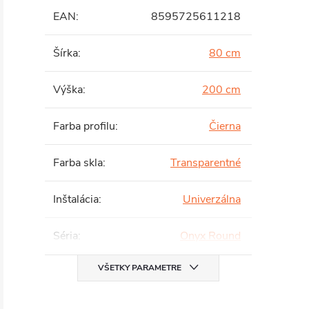
EAN
:
8595725611218
Šírka
:
80 cm
Výška
:
200 cm
Farba profilu
:
Čierna
Farba skla
:
Transparentné
Inštalácia
:
Univerzálna
Séria
:
Onyx Round
VŠETKY PARAMETRE