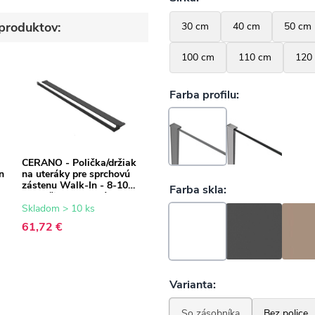
produktov:
CERANO - Polička/držiak
n
na uteráky pre sprchovú
zástenu Walk-In - 8-10
mm - čierna matná - 30
až 160 cm
Skladom > 10 ks
61,72 €