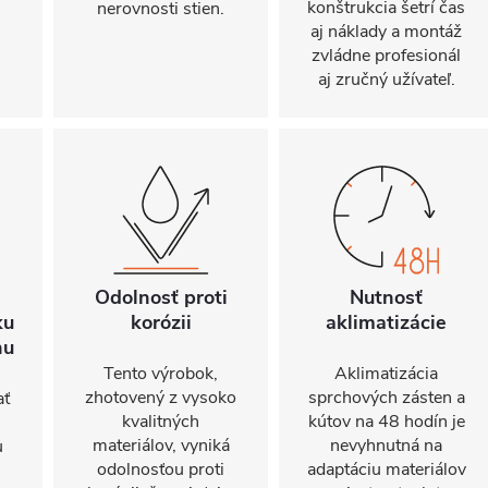
konštrukcia šetrí čas
nerovnosti stien.
aj náklady a montáž
zvládne profesionál
aj zručný užívateľ.
Odolnosť proti
Nutnosť
ku
korózii
aklimatizácie
hu
Tento výrobok,
Aklimatizácia
zhotovený z vysoko
sprchových zásten a
ať
kvalitných
kútov na 48 hodín je
materiálov, vyniká
nevyhnutná na
u
odolnosťou proti
adaptáciu materiálov