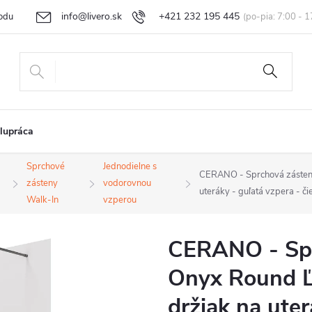
info@livero.sk
+421 232 195 445
odu
Vrátenie tovaru a reklamácia
Obchodné podmienky
Podmi
lupráca
Sprchové
Jednodielne s
CERANO - Sprchová zástena
zásteny
vodorovnou
uteráky - guľatá vzpera - č
Walk-In
vzperou
CERANO - Spr
Onyx Round Ľ/
držiak na uter