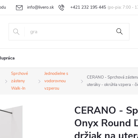
info@livero.sk
+421 232 195 445
odu
Vrátenie tovaru a reklamácia
Obchodné podmienky
Podmi
lupráca
Sprchové
Jednodielne s
CERANO - Sprchová zástena 
zásteny
vodorovnou
uteráky - okrúhla vzpera - 
Walk-In
vzperou
CERANO - Spr
Onyx Round Ľ/
držiak na uter