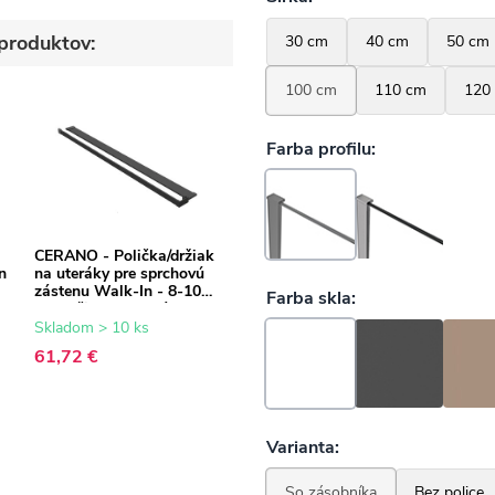
produktov:
CERANO - Polička/držiak
n
na uteráky pre sprchovú
zástenu Walk-In - 8-10
mm - čierna matná - 30
až 160 cm
Skladom > 10 ks
61,72 €