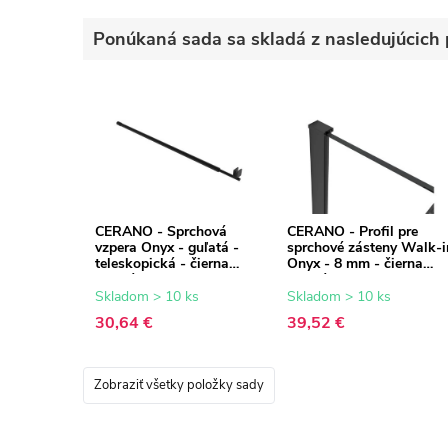
Ponúkaná sada sa skladá z nasledujúcich 
CERANO - Sprchová
CERANO - Profil pre
vzpera Onyx - guľatá -
sprchové zásteny Walk-i
teleskopická - čierna
Onyx - 8 mm - čierna
matná - 77-140 cm
matná - 15 mm
Skladom > 10 ks
Skladom > 10 ks
30,64 €
39,52 €
Zobraziť všetky položky sady