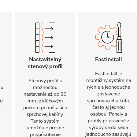
Nastaviteľný
FastInstall
stenový profil
FastInstall je
montážny systém na
Stenový profil s
rýchle a jednoduché
iu
možnosťou
zostavenie
nastavenia až do 30
sprchovacieho kúta,
mu
mm je kľúčovým
často aj jednou
t
prvkom pri inštalácii
osobou. Panely a
sprchovej kabíny.
profily pripravené z
Tento systém
výroby sa do seba
umožňuje presné
jednoducho zasúvajú
prispôsobenie