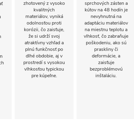
zhotovený z vysoko
sprchových zásten a
ať
kvalitných
kútov na 48 hodín je
materiálov, vyniká
nevyhnutná na
u
odolnosťou proti
adaptáciu materiálov
korózii, čo zaisťuje,
na miestnu teplotu a
že si udrží svoj
vlhkosť, čo zabraňuje
n
atraktívny vzhľad a
poškodeniu, ako sú
plnú funkčnosť po
praskliny či
dlhé obdobie, aj v
deformácie, a
om
prostredí s vysokou
zaisťuje
ch
vlhkosťou typickou
bezproblémovú
pre kúpeľne.
inštaláciu.