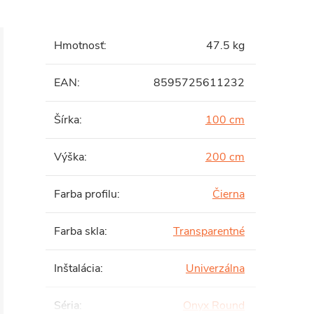
Hmotnosť
:
47.5 kg
EAN
:
8595725611232
Šírka
:
100 cm
Výška
:
200 cm
Farba profilu
:
Čierna
Farba skla
:
Transparentné
Inštalácia
:
Univerzálna
Séria
:
Onyx Round