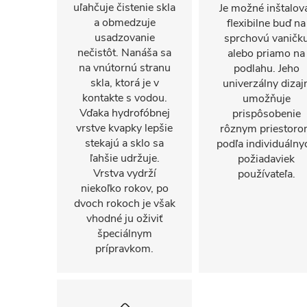
uľahčuje čistenie skla
Je možné inštalov
a obmedzuje
flexibilne buď na
usadzovanie
sprchovú vaničk
nečistôt. Nanáša sa
alebo priamo na
na vnútornú stranu
podlahu. Jeho
skla, ktorá je v
univerzálny dizaj
kontakte s vodou.
umožňuje
Vďaka hydrofóbnej
prispôsobenie
vrstve kvapky lepšie
rôznym priestor
stekajú a sklo sa
podľa individuálny
ľahšie udržuje.
požiadaviek
Vrstva vydrží
používateľa.
niekoľko rokov, po
dvoch rokoch je však
vhodné ju oživiť
špeciálnym
prípravkom.