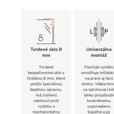
Tvrdené sklo 8
Univerzálna
mm
montáž
Tvrdené
FlexSide systém
bezpečnostné sklo s
umožňuje inštalác
hrúbkou 8 mm, ktoré
na pravú aj ľavú
prešlo špeciálnou
stranu. Vďaka to
tepelnou úpravou,
sa sprchovací kú
má zvýšenú
ľahko prispôsobí
odolnosť proti
konkrétnemu
rozbitiu a
usporiadaniu
mechanickému
kúpeľne a jej