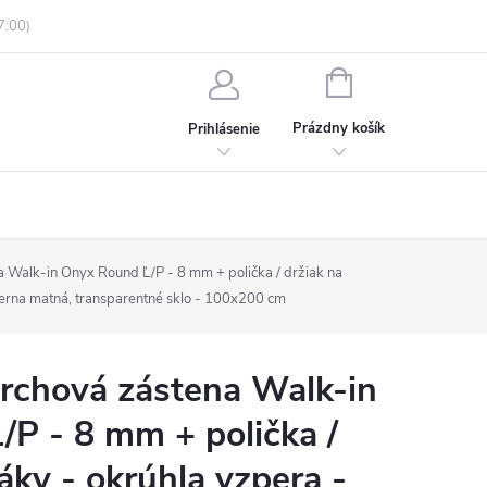
enky ochrany osobných údajov
Informácie o objednávke
NÁKUPNÝ
KOŠÍK
Prázdny košík
Prihlásenie
Walk-in Onyx Round Ľ/P - 8 mm + polička / držiak na
čierna matná, transparentné sklo - 100x200 cm
chová zástena Walk-in
P - 8 mm + polička /
áky - okrúhla vzpera -