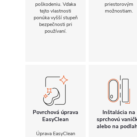
poškodeniu. Vďaka
priestorovým
tejto vlastnosti
možnostiam.
ponúka vyšší stupeň
bezpečnosti pri
používaní.
Povrchová úprava
Inštalácia na
EasyClean
sprchovú vanič
alebo na podla
Úprava EasyClean