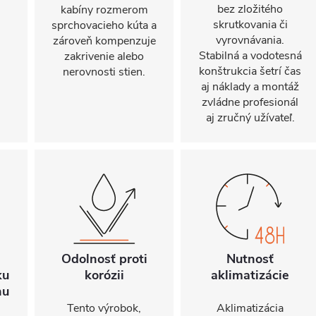
bez zložitého
kabíny rozmerom
skrutkovania či
sprchovacieho kúta a
vyrovnávania.
zároveň kompenzuje
Stabilná a vodotesná
zakrivenie alebo
konštrukcia šetrí čas
nerovnosti stien.
aj náklady a montáž
zvládne profesionál
aj zručný užívateľ.
Odolnosť proti
Nutnosť
ku
korózii
aklimatizácie
hu
Tento výrobok,
Aklimatizácia