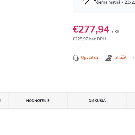
€277,94
/ ks
€225,97 bez DPH
Jednotková
cena:
Opýtať sa
Strážiť
E
HODNOTENIE
DISKUSIA