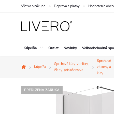
Prejsť
Všetko o nákupe
Doprava a platby
Hodnotenie obch
na
obsah
Kúpeľňa
Outlet
Novinky
Veľkoobchodná spo
Sprchové
Sprchové kúty, vaničky,
Kúpeľňa
zásteny a
Domov
žľaby, príslušenstvo
kúty
PREDĹŽENÁ ZÁRUKA