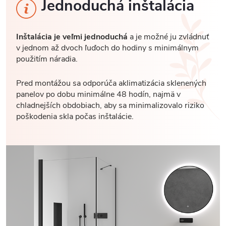
Jednoduchá inštalácia
Inštalácia je veľmi jednoduchá
a je možné ju zvládnuť
v jednom až dvoch ľuďoch do hodiny s minimálnym
použitím náradia.
Pred montážou sa odporúča aklimatizácia sklenených
panelov po dobu minimálne 48 hodín, najmä v
chladnejších obdobiach, aby sa minimalizovalo riziko
poškodenia skla počas inštalácie.