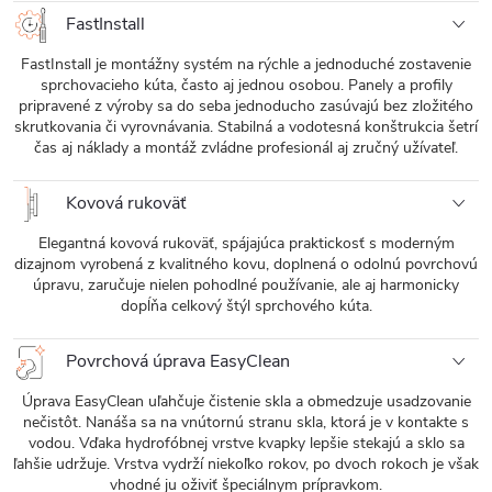
FastInstall
FastInstall je montážny systém na rýchle a jednoduché zostavenie
sprchovacieho kúta, často aj jednou osobou. Panely a profily
pripravené z výroby sa do seba jednoducho zasúvajú bez zložitého
skrutkovania či vyrovnávania. Stabilná a vodotesná konštrukcia šetrí
čas aj náklady a montáž zvládne profesionál aj zručný užívateľ.
Kovová rukoväť
Elegantná kovová rukoväť, spájajúca praktickosť s moderným
dizajnom vyrobená z kvalitného kovu, doplnená o odolnú povrchovú
úpravu, zaručuje nielen pohodlné používanie, ale aj harmonicky
dopĺňa celkový štýl sprchového kúta.
Povrchová úprava EasyClean
Úprava EasyClean uľahčuje čistenie skla a obmedzuje usadzovanie
nečistôt. Nanáša sa na vnútornú stranu skla, ktorá je v kontakte s
vodou. Vďaka hydrofóbnej vrstve kvapky lepšie stekajú a sklo sa
ľahšie udržuje. Vrstva vydrží niekoľko rokov, po dvoch rokoch je však
vhodné ju oživiť špeciálnym prípravkom.