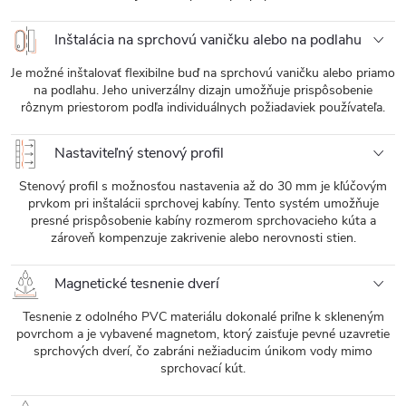
Inštalácia na sprchovú vaničku alebo na podlahu
Je možné inštalovať flexibilne buď na sprchovú vaničku alebo priamo
na podlahu. Jeho univerzálny dizajn umožňuje prispôsobenie
rôznym priestorom podľa individuálnych požiadaviek používateľa.
Nastaviteľný stenový profil
Stenový profil s možnosťou nastavenia až do 30 mm je kľúčovým
prvkom pri inštalácii sprchovej kabíny. Tento systém umožňuje
presné prispôsobenie kabíny rozmerom sprchovacieho kúta a
zároveň kompenzuje zakrivenie alebo nerovnosti stien.
Magnetické tesnenie dverí
Tesnenie z odolného PVC materiálu dokonalé priľne k skleneným
povrchom a je vybavené magnetom, ktorý zaisťuje pevné uzavretie
sprchových dverí, čo zabráni nežiaducim únikom vody mimo
sprchovací kút.