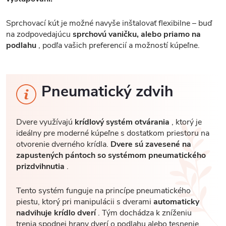
Sprchovací kút je možné navyše inštalovať flexibilne – buď
na zodpovedajúcu
sprchovú vaničku, alebo priamo na
podlahu
, podľa vašich preferencií a možností kúpeľne.
Pneumatický zdvih
Dvere využívajú
krídlový systém otvárania
, ktorý je
ideálny pre moderné kúpeľne s dostatkom priestoru na
otvorenie dverného krídla.
Dvere sú zavesené na
zapustených pántoch so systémom pneumatického
prizdvihnutia
.
Tento systém funguje na princípe pneumatického
piestu, ktorý pri manipulácii s dverami
automaticky
nadvihuje krídlo dverí
. Tým dochádza k zníženiu
trenia spodnej hrany dverí o podlahu alebo tesnenie.