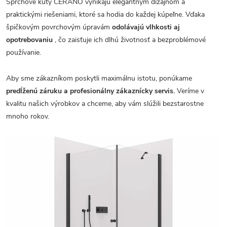
Sprchové kúty CERANO vynikajú elegantným dizajnom a
praktickými riešeniami, ktoré sa hodia do každej kúpeľne. Vďaka
špičkovým povrchovým úpravám
odolávajú vlhkosti aj
opotrebovaniu
, čo zaisťuje ich dlhú životnosť a bezproblémové
používanie.
Aby sme zákazníkom poskytli maximálnu istotu, ponúkame
predĺženú záruku a profesionálny zákaznícky servis.
Veríme v
kvalitu našich výrobkov a chceme, aby vám slúžili bezstarostne
mnoho rokov.