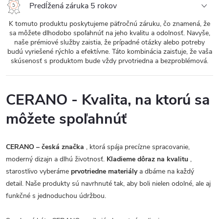
Predĺžená záruka 5 rokov
K tomuto produktu poskytujeme päťročnú záruku, čo znamená, že
sa môžete dlhodobo spoľahnúť na jeho kvalitu a odolnosť. Navyše,
naše prémiové služby zaistia, že prípadné otázky alebo potreby
budú vyriešené rýchlo a efektívne. Táto kombinácia zaisťuje, že vaša
skúsenosť s produktom bude vždy prvotriedna a bezproblémová.
CERANO - Kvalita, na ktorú sa
môžete spoľahnúť
CERANO – česká značka
, ktorá spája precízne spracovanie,
moderný dizajn a dlhú životnosť.
Kladieme dôraz na kvalitu
,
starostlivo vyberáme
prvotriedne materiály
a dbáme na každý
detail. Naše produkty sú navrhnuté tak, aby boli nielen odolné, ale aj
funkčné s jednoduchou údržbou.