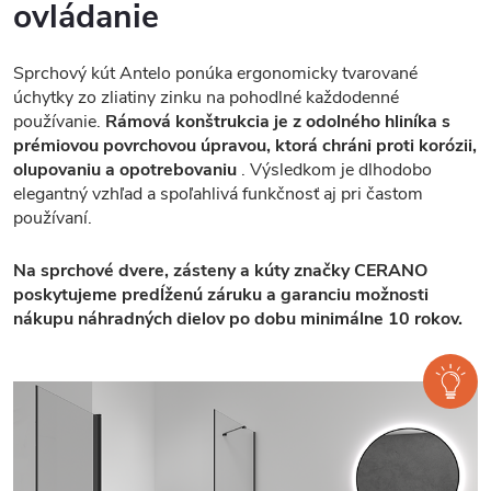
ovládanie
Sprchový kút Antelo ponúka ergonomicky tvarované
úchytky zo zliatiny zinku na pohodlné každodenné
používanie.
Rámová konštrukcia je z odolného hliníka s
prémiovou povrchovou úpravou, ktorá chráni proti korózii,
olupovaniu a opotrebovaniu
. Výsledkom je dlhodobo
elegantný vzhľad a spoľahlivá funkčnosť aj pri častom
používaní.
Na sprchové dvere, zásteny a kúty značky CERANO
poskytujeme predĺženú záruku a garanciu možnosti
nákupu náhradných dielov po dobu minimálne 10 rokov.