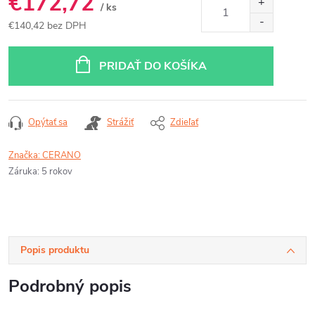
€172,72
/ ks
€140,42 bez DPH
Jednotková
cena:
PRIDAŤ DO KOŠÍKA
Opýtať sa
Strážiť
Zdieľať
Značka:
CERANO
Záruka
:
5 rokov
Popis produktu
Podrobný popis