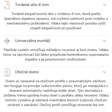
Tvrdené sklo 6 mm
Tvrdené bezpečnostné sklo s hrúbkou 6 mm, ktoré prešlo
špeciálnou tepelnou úpravou, má zvýšenú odolnosť proti rozbitiu a
mechanickému poškodeniu. Vďaka tejto vlastnosti ponúka vyšší
stupeň bezpečnosti pri používaní.
Univerzálna montáž
FlexSide systém umožňuje inštaláciu na pravú aj ľavú stranu. Vďaka
tomu sa sprchovací kút ľahko prispôsobí konkrétnemu usporiadaniu
kúpeľne a jej priestorovým možnostiam.
Otočné dvere
Dvere sú zavesené na otočnom profile s pneumatickým zdvihom,
ten funguje na princípe vzduchového piestu, ktorý pri manipulácii s
dverami automaticky nadvihuje krídlo dverí. Tým dochádza k
zníženiu trenia spodnej hrany dverí o podlahu alebo tesnenie. Vďaka
tomuto systému je zaistená maximálna tesnosť a plynulý chod pri
otváraní a zatváraní. Otočný profil umožňuje otvorenie iba von.