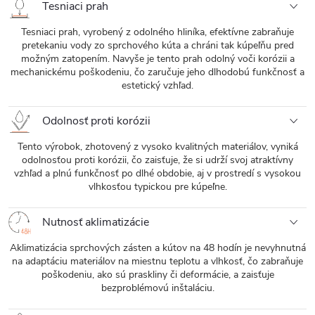
Tesniaci prah
Tesniaci prah, vyrobený z odolného hliníka, efektívne zabraňuje
pretekaniu vody zo sprchového kúta a chráni tak kúpeľňu pred
možným zatopením. Navyše je tento prah odolný voči korózii a
mechanickému poškodeniu, čo zaručuje jeho dlhodobú funkčnosť a
estetický vzhľad.
Odolnosť proti korózii
Tento výrobok, zhotovený z vysoko kvalitných materiálov, vyniká
odolnosťou proti korózii, čo zaisťuje, že si udrží svoj atraktívny
vzhľad a plnú funkčnosť po dlhé obdobie, aj v prostredí s vysokou
vlhkosťou typickou pre kúpeľne.
Nutnosť aklimatizácie
Aklimatizácia sprchových zásten a kútov na 48 hodín je nevyhnutná
na adaptáciu materiálov na miestnu teplotu a vlhkosť, čo zabraňuje
poškodeniu, ako sú praskliny či deformácie, a zaisťuje
bezproblémovú inštaláciu.