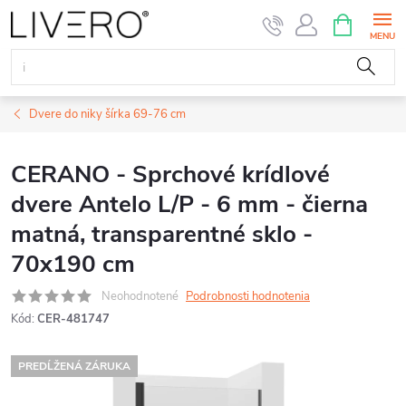
Prejsť
NÁKUPN
KOŠÍK
na
obsah
Dvere do niky šírka 69-76 cm
CERANO - Sprchové krídlové
dvere Antelo L/P - 6 mm - čierna
matná, transparentné sklo -
70x190 cm
Neohodnotené
Podrobnosti hodnotenia
Kód:
CER-481747
PREDĹŽENÁ ZÁRUKA