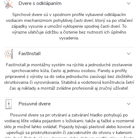
Dvere s odklápaním
Sprchové dvere sú v spodnom profile vybavené odklápacím
vodiacim mechanizmom pohyblivej časti dverí, ktorý sa po stlačení
západky vysunie a umožní vyklopenie spodnej časti dverí. To
výrazne uľahčuje údržbu a čistenie bez nutnosti ich úplného
vysadenia.
FastInstall
FastInstall je montážny systém na rýchle a jednoduché zostavenie
sprchovacieho kúta, často aj jednou osobou. Panely a profily
pripravené z výroby sa do seba jednoducho zasúvajú bez zložitého
skrutkovania či vyrovnávania. Stabilná a vodotesná konštrukcia šetrí
čas aj náklady a montáž zvládne profesionál aj zručný užívateľ.
Posuvné dvere
Posuvné dvere sa pri otváraní a zatváraní hladko pohybujú po
vodiacej lište vďaka pojazdom s ložiskami, takže aj ťažké a rozmerné
sklo je možné ľahko ovládať. Pojazdy bývajú plastové alebo kovové a
upevňujú sa priskrutkovaním či zacvaknutím do otvoru v kalenom