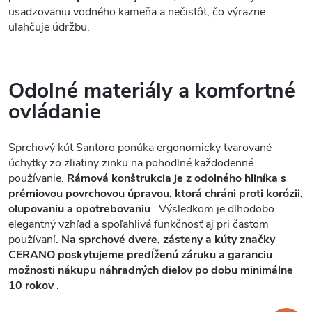
usadzovaniu vodného kameňa a nečistôt, čo výrazne
uľahčuje údržbu.
Odolné materiály a komfortné
ovládanie
Sprchový kút Santoro ponúka ergonomicky tvarované
úchytky zo zliatiny zinku na pohodlné každodenné
používanie.
Rámová konštrukcia je z odolného hliníka s
prémiovou povrchovou úpravou, ktorá chráni proti korózii,
olupovaniu a opotrebovaniu
. Výsledkom je dlhodobo
elegantný vzhľad a spoľahlivá funkčnosť aj pri častom
používaní.
Na sprchové dvere, zásteny a kúty značky
CERANO poskytujeme predĺženú záruku a garanciu
možnosti nákupu náhradných dielov po dobu minimálne
10 rokov
.