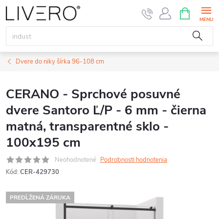
Prejsť
NÁKUPN
KOŠÍK
na
obsah
Dvere do niky šírka 96-108 cm
CERANO - Sprchové posuvné
dvere Santoro Ľ/P - 6 mm - čierna
matná, transparentné sklo -
100x195 cm
Neohodnotené
Podrobnosti hodnotenia
Kód:
CER-429730
PREDĹŽENÁ ZÁRUKA