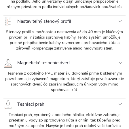
na podlahu. Jeho univerzálny dizajn umožňuje prispôsobenie
rôznym priestorom podľa individuálnych požiadaviek používateľa.
Nastaviteľný stenový profil
Stenový profil s možnosťou nastavenia až do 40 mm je kľúčovým
prvkom pri inštalácii sprchovej kabíny. Tento systém umožňuje
presné prispôsobenie kabíny rozmerom sprchovacieho kúta a
zároveň kompenzuje zakrivenie alebo nerovnosti stien.
Magnetické tesnenie dverí
Tesnenie z odolného PVC materiálu dokonalé priľne k skleneným
povrchom a je vybavené magnetom, ktorý zaisťuje pevné uzavretie
sprchových dverí, čo zabráni nežiaducim únikom vody mimo
sprchovací kút.
Tesniaci prah
Tesniaci prah, vyrobený z odolného hliníka, efektívne zabraňuje
pretekaniu vody zo sprchového kúta a chráni tak kúpeľňu pred
možným zatopením. Navyše je tento prah odolný voči korózii a