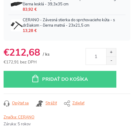
€212,68
/ ks
€172,91 bez DPH
Jednotková
cena:
PRIDAŤ DO KOŠÍKA
Opýtať sa
Strážiť
Zdieľať
Značka:
CERANO
Záruka
:
5 rokov