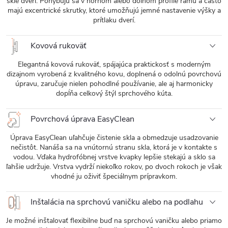
skle dverí. Pohybujú sa v hornom alebo dolnom profile rámu a často
majú excentrické skrutky, ktoré umožňujú jemné nastavenie výšky a
prítlaku dverí.
Kovová rukoväť
Elegantná kovová rukoväť, spájajúca praktickosť s moderným
dizajnom vyrobená z kvalitného kovu, doplnená o odolnú povrchovú
úpravu, zaručuje nielen pohodlné používanie, ale aj harmonicky
dopĺňa celkový štýl sprchového kúta.
Povrchová úprava EasyClean
Úprava EasyClean uľahčuje čistenie skla a obmedzuje usadzovanie
nečistôt. Nanáša sa na vnútornú stranu skla, ktorá je v kontakte s
vodou. Vďaka hydrofóbnej vrstve kvapky lepšie stekajú a sklo sa
ľahšie udržuje. Vrstva vydrží niekoľko rokov, po dvoch rokoch je však
vhodné ju oživiť špeciálnym prípravkom.
Inštalácia na sprchovú vaničku alebo na podlahu
Je možné inštalovať flexibilne buď na sprchovú vaničku alebo priamo