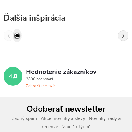
Ďalšia inšpirácia
Hodnotenie zákazníkov
4,8
2806 hodnotení
Zobraziť recenzie
Z
Odoberať newsletter
á
p