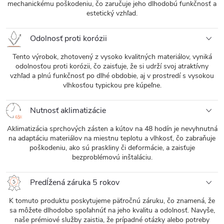
mechanickému poškodeniu, čo zaručuje jeho dlhodobú funkčnosť a
estetický vzhľad.
Odolnosť proti korózii
Tento výrobok, zhotovený z vysoko kvalitných materiálov, vyniká
odolnosťou proti korózii, čo zaisťuje, že si udrží svoj atraktívny
vzhľad a plnú funkčnosť po dlhé obdobie, aj v prostredí s vysokou
vlhkosťou typickou pre kúpeľne.
Nutnosť aklimatizácie
Aklimatizácia sprchových zásten a kútov na 48 hodín je nevyhnutná
na adaptáciu materiálov na miestnu teplotu a vlhkosť, čo zabraňuje
poškodeniu, ako sú praskliny či deformácie, a zaisťuje
bezproblémovú inštaláciu.
Predĺžená záruka 5 rokov
K tomuto produktu poskytujeme päťročnú záruku, čo znamená, že
sa môžete dlhodobo spoľahnúť na jeho kvalitu a odolnosť. Navyše,
naše prémiové služby zaistia, že prípadné otázky alebo potreby