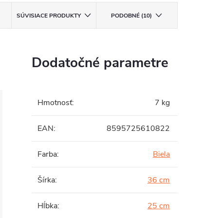
SÚVISIACE PRODUKTY
PODOBNÉ (10)
Dodatočné parametre
Hmotnosť
:
7 kg
EAN
:
8595725610822
Farba
:
Biela
Šírka
:
36 cm
Hĺbka
:
25 cm