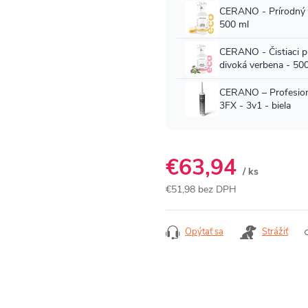
€63,94
/ ks
€51,98 bez DPH
Jednotková
cena:
Opýtať sa
Strážiť