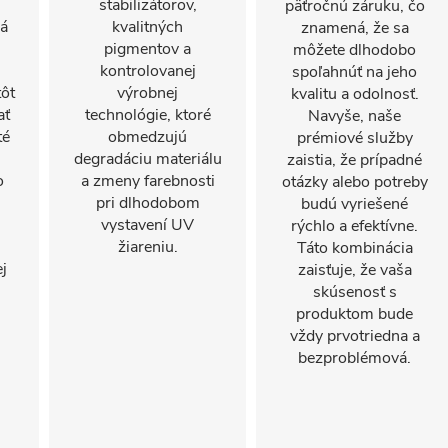
stabilizátorov,
päťročnú záruku, čo
rá
kvalitných
znamená, že sa
,
pigmentov a
môžete dlhodobo
kontrolovanej
spoľahnúť na jeho
ôt
výrobnej
kvalitu a odolnosť.
ať
technológie, ktoré
Navyše, naše
té
obmedzujú
prémiové služby
degradáciu materiálu
zaistia, že prípadné
o
a zmeny farebnosti
otázky alebo potreby
pri dlhodobom
budú vyriešené
vystavení UV
rýchlo a efektívne.
žiareniu.
Táto kombinácia
j
zaisťuje, že vaša
skúsenosť s
produktom bude
vždy prvotriedna a
bezproblémová.