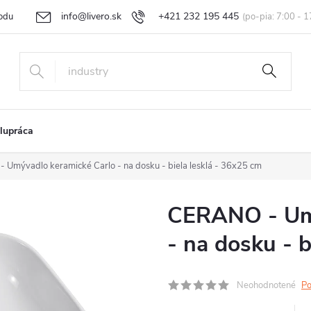
info@livero.sk
+421 232 195 445
odu
Vrátenie tovaru a reklamácia
Obchodné podmienky
Podmi
lupráca
Umývadlo keramické Carlo - na dosku - biela lesklá - 36x25 cm
CERANO - Umý
- na dosku - b
Neohodnotené
Po