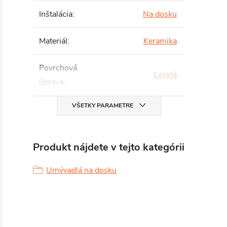
Inštalácia
:
Na dosku
Materiál
:
Keramika
Povrchová
Lesklá
úprava
:
VŠETKY PARAMETRE
Produkt nájdete v tejto kategórii
Umývadlá na dosku