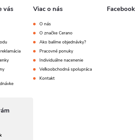
e vás
Viac o nás
Facebook
O nás
O značke Cerano
hodu
Ako balíme objednávky?
 reklamácia
Pracovné ponuky
enky
Individuálne nacenenie
ny
Veľkoobchodná spolupráca
Kontakt
ednávke
sk