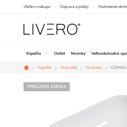
Prejsť
Všetko o nákupe
Doprava a platby
Hodnotenie obch
na
obsah
Kúpeľňa
Outlet
Novinky
Veľkoobchodná spo
Kúpeľňa
Umývadlá
Na dosku
CERANO - 
Domov
PREDĹŽENÁ ZÁRUKA