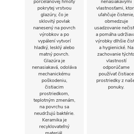
porcelánovej hmoty
nenasiakavými
pokrytej vrstvou
vlastnosťami, kto
glazúry, čo je
uľahčuje čistenie
sklovitý povlak
obmedzuje
nanesený na povrch
usadzovanie nečist
výrobkov a po
a pomáha udržiav
vypálení vytvorí
výrobky dlhšie čis
hladký, lesklý alebo
a hygienické. Na
matný povrch.
zachovanie týcht
Glazúra je
vlastností
nenasiakavá, odoláva
odporúčame
mechanickému
používať čistiace
poškodeniu,
prostriedky z naše
čistiacim
ponuky.
prostriedkom,
teplotným zmenám,
na povrchu sa
neudržujú baktérie.
Keramika je
recyklovateľný
materiál.