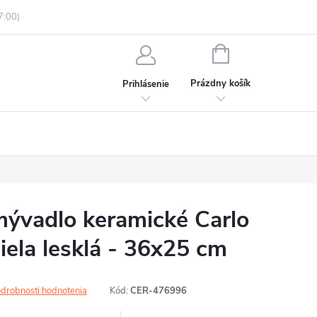
enky ochrany osobných údajov
Informácie o objednávke
NÁKUPNÝ
KOŠÍK
Prázdny košík
Prihlásenie
vadlo keramické Carlo
iela lesklá - 36x25 cm
drobnosti hodnotenia
Kód:
CER-476996