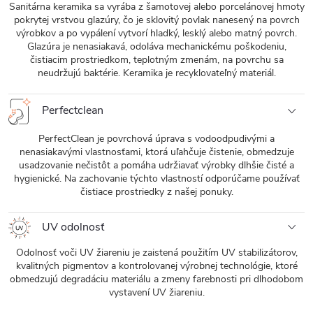
Sanitárna keramika sa vyrába z šamotovej alebo porcelánovej hmoty
pokrytej vrstvou glazúry, čo je sklovitý povlak nanesený na povrch
výrobkov a po vypálení vytvorí hladký, lesklý alebo matný povrch.
Glazúra je nenasiakavá, odoláva mechanickému poškodeniu,
čistiacim prostriedkom, teplotným zmenám, na povrchu sa
neudržujú baktérie. Keramika je recyklovateľný materiál.
Perfectclean
PerfectClean je povrchová úprava s vodoodpudivými a
nenasiakavými vlastnosťami, ktorá uľahčuje čistenie, obmedzuje
usadzovanie nečistôt a pomáha udržiavať výrobky dlhšie čisté a
hygienické. Na zachovanie týchto vlastností odporúčame používať
čistiace prostriedky z našej ponuky.
UV odolnosť
Odolnosť voči UV žiareniu je zaistená použitím UV stabilizátorov,
kvalitných pigmentov a kontrolovanej výrobnej technológie, ktoré
obmedzujú degradáciu materiálu a zmeny farebnosti pri dlhodobom
vystavení UV žiareniu.