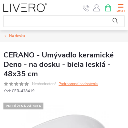
Prejsť
NÁKUPN
KOŠÍK
na
obsah
Na dosku
CERANO - Umývadlo keramické
Deno - na dosku - biela lesklá -
48x35 cm
Neohodnotené
Podrobnosti hodnotenia
Kód:
CER-428419
PREDĹŽENÁ ZÁRUKA