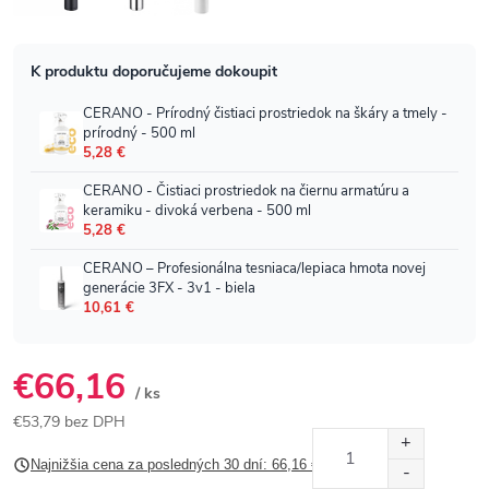
€66,16
/ ks
€53,79 bez DPH
Jednotková
Najnižšia cena za posledných 30 dní: 66,16 €
cena: