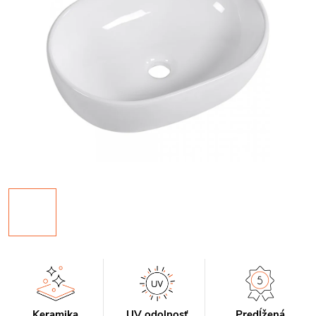
Keramika
UV odolnosť
Predĺžená