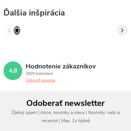
Ďalšia inšpirácia
Hodnotenie zákazníkov
4,8
2805 hodnotení
Zobraziť recenzie
Z
Odoberať newsletter
á
p
ä