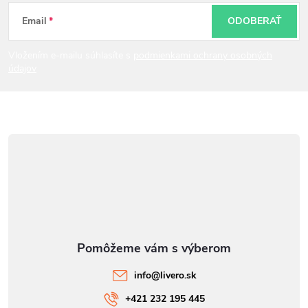
t
Email
ODOBERAŤ
i
Vložením e-mailu súhlasíte s
podmienkami ochrany osobných
údajov
e
info
@
livero.sk
+421 232 195 445