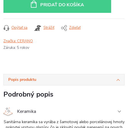
cena:
PRIDAŤ DO KOŠÍKA
Opýtať sa
Strážiť
Zdieľať
Značka:
CERANO
Záruka
:
5 rokov
Popis produktu
Podrobný popis
Keramika
Sanitárna keramika sa vyrába z šamotovej alebo porcelánovej hmoty
pokrytej vrstvou glazúry, čo je sklovitý povlak nanesený na povrch