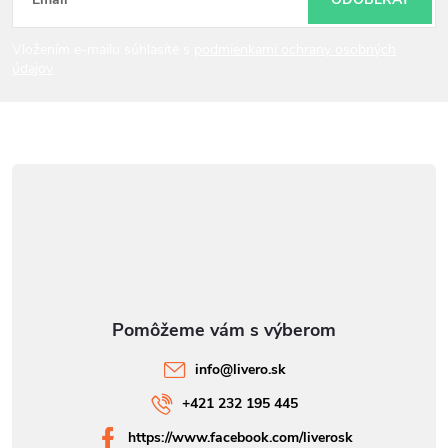
t
i
Vložením e-mailu súhlasíte s
podmienkami ochrany osobných
údajov
e
info
@
livero.sk
+421 232 195 445
https://www.facebook.com/liverosk