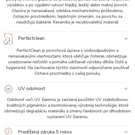
výrobkov a po vypálení vytvorí hladký, lesklý alebo matný povrch.
Glazúra je nenasiakavá, odoláva mechanickému poškodeniu,
čistiacim prostriedkom, teplotným zmenám, na povrchu sa
neudržujú baktérie. Keramika je recyklovateľný materiál.
Perfectclean
PerfectClean je povrchová úprava s vodoodpudivými a
nenasiakavými vlastnosťami, ktorá uľahčuje čistenie, obmedzuje
usadzovanie nečistôt a pomáha udržiavať výrobky dlhšie čisté a
hygienické. Na zachovanie týchto vlastností odporúčame používať
čistiace prostriedky z našej ponuky.
UV odolnosť
Odolnosť voči UV žiareniu je zaistená použitím UV stabilizátorov,
kvalitných pigmentov a kontrolovanej výrobnej technológie, ktoré
obmedzujú degradáciu materiálu a zmeny farebnosti pri dlhodobom
vystavení UV žiareniu.
Predĺžená záruka 5 rokov