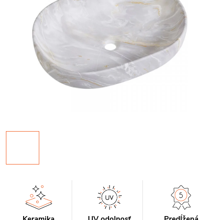
Keramika
UV odolnosť
Predĺžená