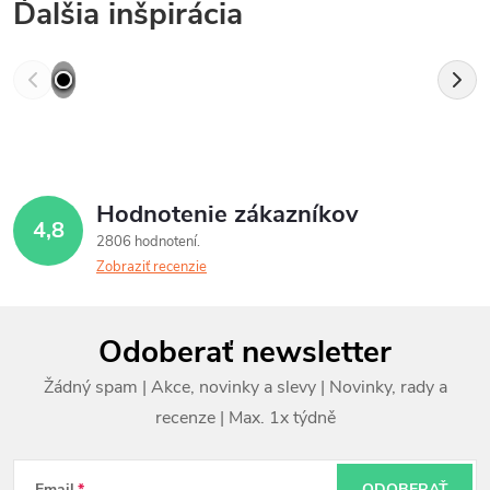
Ďalšia inšpirácia
Hodnotenie zákazníkov
4,8
2806 hodnotení
Zobraziť recenzie
Z
Odoberať newsletter
á
p
ä
Email
ODOBERAŤ