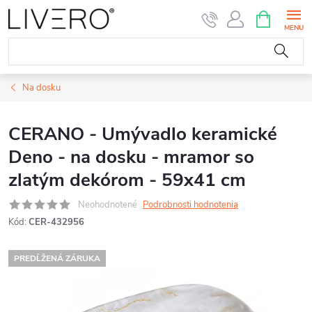
Prejsť
NÁKUPN
KOŠÍK
na
obsah
Na dosku
CERANO - Umývadlo keramické
Deno - na dosku - mramor so
zlatým dekórom - 59x41 cm
Neohodnotené
Podrobnosti hodnotenia
Kód:
CER-432956
PREDĹŽENÁ ZÁRUKA