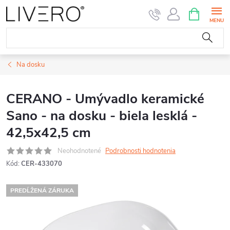
Prejsť
NÁKUPN
KOŠÍK
na
obsah
Na dosku
CERANO - Umývadlo keramické
Sano - na dosku - biela lesklá -
42,5x42,5 cm
Neohodnotené
Podrobnosti hodnotenia
Kód:
CER-433070
PREDĹŽENÁ ZÁRUKA