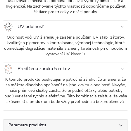
usadzovanie nečistôt a pomáha udržiavať výrobky dlhšie čisté a
hygienické. Na zachovanie týchto vlastností odporúčame používať
čistiace prostriedky z našej ponuky.
UV odolnosť
Odolnosť voči UV žiareniu je zaistená použitím UV stabilizátorov,
kvalitných pigmentov a kontrolovanej výrobnej technológie, ktoré
obmedzujú degradáciu materiálu a zmeny farebnosti pri dlhodobom
vystavení UV žiareniu.
Predĺžená záruka 5 rokov
K tomuto produktu poskytujeme päťročnú záruku, čo znamená, že
sa môžete dlhodobo spoľahnúť na jeho kvalitu a odolnosť. Navyše,
naše prémiové služby zaistia, že prípadné otázky alebo potreby
budú vyriešené rýchlo a efektívne. Táto kombinácia zaisťuje, že vaša
skúsenosť s produktom bude vždy prvotriedna a bezproblémová.
Parametre produktu