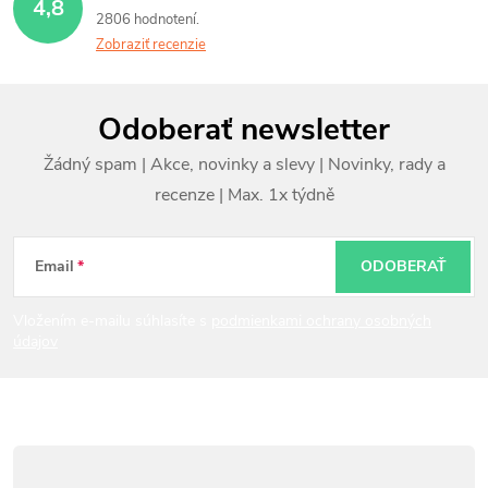
4,8
2806 hodnotení
Zobraziť recenzie
Z
Odoberať newsletter
á
p
ä
t
Email
ODOBERAŤ
i
Vložením e-mailu súhlasíte s
podmienkami ochrany osobných
údajov
e