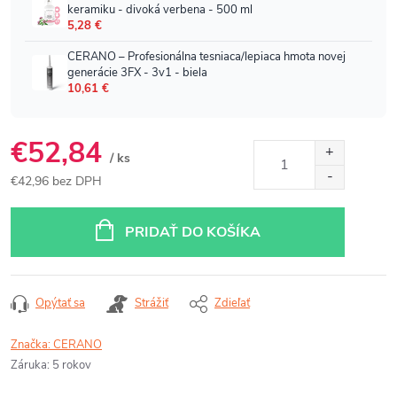
€52,84
/ ks
€42,96 bez DPH
Jednotková
cena:
PRIDAŤ DO KOŠÍKA
Opýtať sa
Strážiť
Zdieľať
Značka:
CERANO
Záruka
:
5 rokov