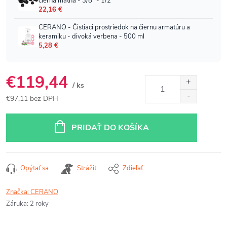
€119,44
/ ks
€97,11 bez DPH
Jednotková
cena:
PRIDAŤ DO KOŠÍKA
Opýtať sa
Strážiť
Zdieľať
Značka:
CERANO
Záruka
:
2 roky