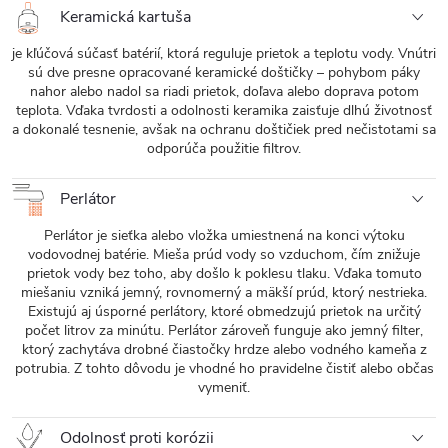
Keramická kartuša
je kľúčová súčasť batérií, ktorá reguluje prietok a teplotu vody. Vnútri
sú dve presne opracované keramické doštičky – pohybom páky
nahor alebo nadol sa riadi prietok, doľava alebo doprava potom
teplota. Vďaka tvrdosti a odolnosti keramika zaisťuje dlhú životnosť
a dokonalé tesnenie, avšak na ochranu doštičiek pred nečistotami sa
odporúča použitie filtrov.
Perlátor
Perlátor je sieťka alebo vložka umiestnená na konci výtoku
vodovodnej batérie. Mieša prúd vody so vzduchom, čím znižuje
prietok vody bez toho, aby došlo k poklesu tlaku. Vďaka tomuto
miešaniu vzniká jemný, rovnomerný a mäkší prúd, ktorý nestrieka.
Existujú aj úsporné perlátory, ktoré obmedzujú prietok na určitý
počet litrov za minútu. Perlátor zároveň funguje ako jemný filter,
ktorý zachytáva drobné čiastočky hrdze alebo vodného kameňa z
potrubia. Z tohto dôvodu je vhodné ho pravidelne čistiť alebo občas
vymeniť.
Odolnosť proti korózii