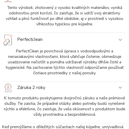
Tento výrobok, zhotovený z vysoko kvalitných materiálov, vyniká
odolnosťou proti korózii, čo zaisťuje, že si udrží svoj atraktívny
vzhľad a plnú funkčnosť po dlhé obdobie, aj v prostredí s vysokou
vlhkosťou typickou pre kúpeľne.
Perfectclean
PerfectClean je povrchová úprava s vodoodpudivými a
nenasiakavými vlastnosťami, ktorá uľahčuje čistenie, obmedzuje
usadzovanie nečistôt a pomáha udržiavať výrobky dlhšie čisté a
hygienické. Na zachovanie týchto vlastností odporúčame používať
čistiace prostriedky z našej ponuky.
Záruka 2 roky
K tomuto produktu poskytujeme dvojročnú záruku a naše prémiové
služby. Tie zaistia, že prípadné otázky alebo potreby budú vyriešené
rýchlo a efektívne, čo zaisťuje, že vaša skúsenosť s produktom bude
vždy prvotriedna a bezproblémová.
Keď premýšľame o dôležitých súčastiach našej kúpeľne, umývadlová