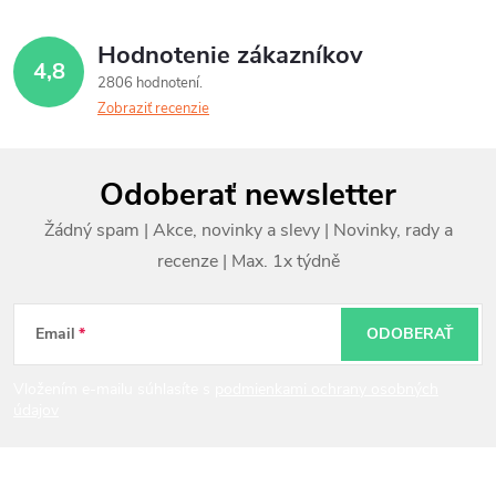
Hodnotenie zákazníkov
4,8
2806 hodnotení
Zobraziť recenzie
Z
Odoberať newsletter
á
p
ä
t
Email
ODOBERAŤ
i
Vložením e-mailu súhlasíte s
podmienkami ochrany osobných
údajov
e