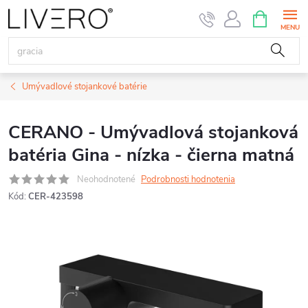
Prejsť
NÁKUPN
KOŠÍK
na
obsah
Umývadlové stojankové batérie
CERANO - Umývadlová stojanková
batéria Gina - nízka - čierna matná
Neohodnotené
Podrobnosti hodnotenia
Kód:
CER-423598