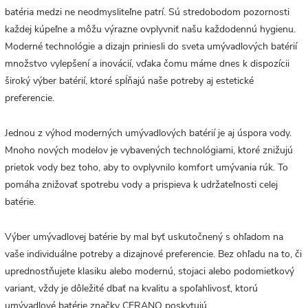
batéria medzi ne neodmysliteľne patrí. Sú stredobodom pozornosti
každej kúpeľne a môžu výrazne ovplyvniť našu každodennú hygienu.
Moderné technológie a dizajn priniesli do sveta umývadlových batérií
množstvo vylepšení a inovácií, vďaka čomu máme dnes k dispozícii
široký výber batérií, ktoré spĺňajú naše potreby aj estetické
preferencie.
Jednou z výhod moderných umývadlových batérií je aj úspora vody.
Mnoho nových modelov je vybavených technológiami, ktoré znižujú
prietok vody bez toho, aby to ovplyvnilo komfort umývania rúk. To
pomáha znižovať spotrebu vody a prispieva k udržateľnosti celej
batérie.
Výber umývadlovej batérie by mal byť uskutočnený s ohľadom na
vaše individuálne potreby a dizajnové preferencie. Bez ohľadu na to, či
uprednostňujete klasiku alebo modernú, stojaci alebo podomietkový
variant, vždy je dôležité dbať na kvalitu a spoľahlivosť, ktorú
umývadlové batérie značky CERANO poskytujú.