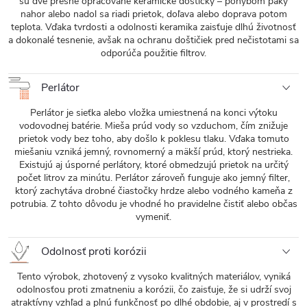
sú dve presne opracované keramické doštičky – pohybom páky
nahor alebo nadol sa riadi prietok, doľava alebo doprava potom
teplota. Vďaka tvrdosti a odolnosti keramika zaisťuje dlhú životnosť
a dokonalé tesnenie, avšak na ochranu doštičiek pred nečistotami sa
odporúča použitie filtrov.
Perlátor
Perlátor je sieťka alebo vložka umiestnená na konci výtoku
vodovodnej batérie. Mieša prúd vody so vzduchom, čím znižuje
prietok vody bez toho, aby došlo k poklesu tlaku. Vďaka tomuto
miešaniu vzniká jemný, rovnomerný a mäkší prúd, ktorý nestrieka.
Existujú aj úsporné perlátory, ktoré obmedzujú prietok na určitý
počet litrov za minútu. Perlátor zároveň funguje ako jemný filter,
ktorý zachytáva drobné čiastočky hrdze alebo vodného kameňa z
potrubia. Z tohto dôvodu je vhodné ho pravidelne čistiť alebo občas
vymeniť.
Odolnosť proti korózii
Tento výrobok, zhotovený z vysoko kvalitných materiálov, vyniká
odolnosťou proti zmatneniu a korózii, čo zaisťuje, že si udrží svoj
atraktívny vzhľad a plnú funkčnosť po dlhé obdobie, aj v prostredí s