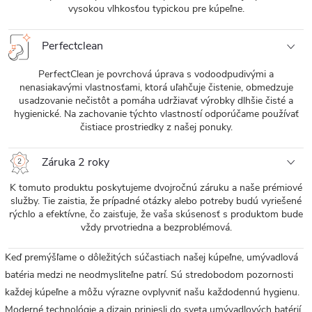
vysokou vlhkosťou typickou pre kúpeľne.
Perfectclean
PerfectClean je povrchová úprava s vodoodpudivými a
nenasiakavými vlastnosťami, ktorá uľahčuje čistenie, obmedzuje
usadzovanie nečistôt a pomáha udržiavať výrobky dlhšie čisté a
hygienické. Na zachovanie týchto vlastností odporúčame používať
čistiace prostriedky z našej ponuky.
Záruka 2 roky
K tomuto produktu poskytujeme dvojročnú záruku a naše prémiové
služby. Tie zaistia, že prípadné otázky alebo potreby budú vyriešené
rýchlo a efektívne, čo zaisťuje, že vaša skúsenosť s produktom bude
vždy prvotriedna a bezproblémová.
Keď premýšľame o dôležitých súčastiach našej kúpeľne, umývadlová
batéria medzi ne neodmysliteľne patrí. Sú stredobodom pozornosti
každej kúpeľne a môžu výrazne ovplyvniť našu každodennú hygienu.
Moderné technológie a dizajn priniesli do sveta umývadlových batérií