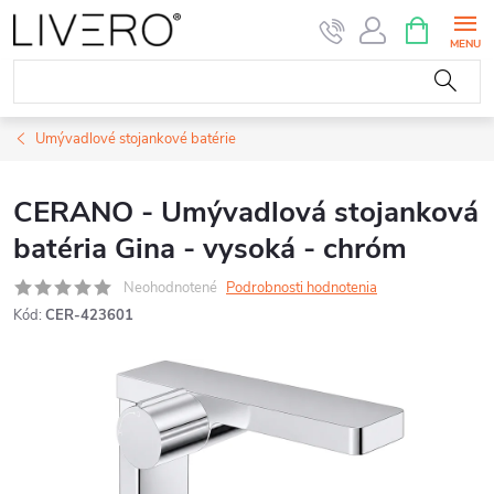
Prejsť
NÁKUPN
KOŠÍK
na
obsah
Umývadlové stojankové batérie
CERANO - Umývadlová stojanková
batéria Gina - vysoká - chróm
Neohodnotené
Podrobnosti hodnotenia
Kód:
CER-423601