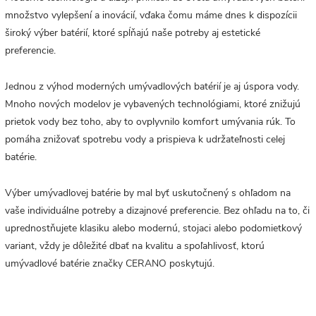
množstvo vylepšení a inovácií, vďaka čomu máme dnes k dispozícii
široký výber batérií, ktoré spĺňajú naše potreby aj estetické
preferencie.
Jednou z výhod moderných umývadlových batérií je aj úspora vody.
Mnoho nových modelov je vybavených technológiami, ktoré znižujú
prietok vody bez toho, aby to ovplyvnilo komfort umývania rúk. To
pomáha znižovať spotrebu vody a prispieva k udržateľnosti celej
batérie.
Výber umývadlovej batérie by mal byť uskutočnený s ohľadom na
vaše individuálne potreby a dizajnové preferencie. Bez ohľadu na to, či
uprednostňujete klasiku alebo modernú, stojaci alebo podomietkový
variant, vždy je dôležité dbať na kvalitu a spoľahlivosť, ktorú
umývadlové batérie značky CERANO poskytujú.