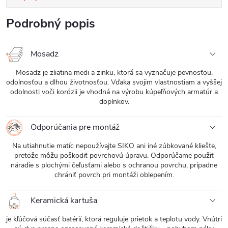
Podrobný popis
Mosadz
Mosadz je zliatina medi a zinku, ktorá sa vyznačuje pevnosťou,
odolnosťou a dlhou životnosťou. Vďaka svojim vlastnostiam a vyššej
odolnosti voči korózii je vhodná na výrobu kúpeľňových armatúr a
doplnkov.
Odporúčania pre montáž
Na utiahnutie matíc nepoužívajte SIKO ani iné zúbkované kliešte,
pretože môžu poškodiť povrchovú úpravu. Odporúčame použiť
náradie s plochými čeľusťami alebo s ochranou povrchu, prípadne
chrániť povrch pri montáži oblepením.
Keramická kartuša
je kľúčová súčasť batérií, ktorá reguluje prietok a teplotu vody. Vnútri