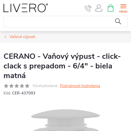
Prejsť
NÁKUPN
KOŠÍK
na
obsah
Vaňové výpusti
CERANO - Vaňový výpust - click-
clack s prepadom - 6/4" - biela
matná
Neohodnotené
Podrobnosti hodnotenia
Kód:
CER-437093