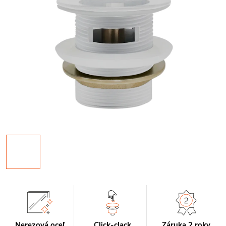
Nerezová oceľ
Click-clack
Záruka 2 roky