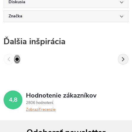
Diskusia
Značka
Ďalšia inšpirácia
Hodnotenie zákazníkov
4,8
2806 hodnotení
Zobraziť recenzie
Z