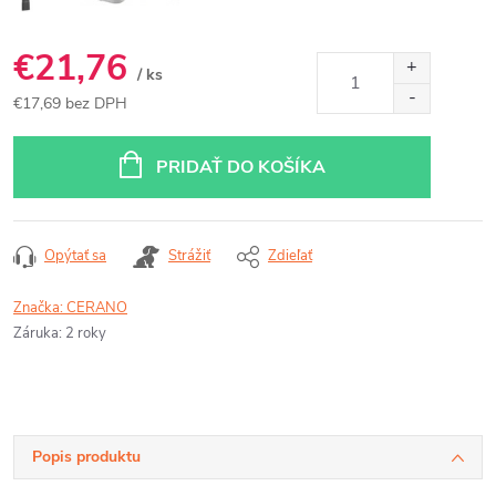
€21,76
/ ks
€17,69 bez DPH
Jednotková
cena:
PRIDAŤ DO KOŠÍKA
Opýtať sa
Strážiť
Zdieľať
Značka:
CERANO
Záruka
:
2 roky
Popis produktu