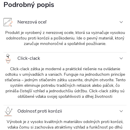
Podrobný popis
Nerezová oceľ
Produkt je vyrobený z nerezovej ocele, ktorá sa vyznačuje vysokou
odolnosťou proti korózii a poškodeniu. Ide o pevný materiál, ktorý
zaručuje mnohoročné a spoľahlivé používanie.
Click-clack
Click-clack zátka je moderné a praktické riešenie na ovládanie
odtoku v umývadlách a vaniach. Funguje na jednoduchom princípe
stlačenia – jedným stlačením zátku uzavrite, druhým otvoríte. Tento
systém eliminuje potrebu tradičných retiazok alebo páčok, čo
prináša čistejší vzhľad a jednoduchšiu údržbu. Click-clack zátky sú
obľúbené vďaka svojej spoľahlivosti a dlhej životnosti
Odolnosť proti korózii
Výrobok je z vysoko kvalitných materiálov odolných proti korózii,
vďaka čomu si zachováva atraktívny vzhľad a funkčnosť po dlhú