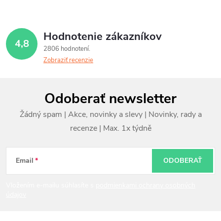
Hodnotenie zákazníkov
4,8
2806 hodnotení
Zobraziť recenzie
Z
Odoberať newsletter
á
p
ä
t
Email
ODOBERAŤ
i
Vložením e-mailu súhlasíte s
podmienkami ochrany osobných
údajov
e