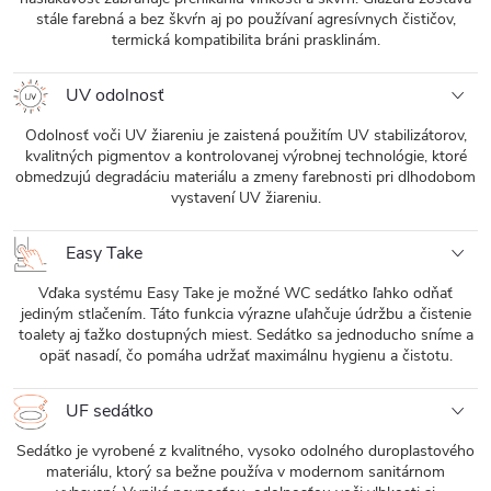
stále farebná a bez škvŕn aj po používaní agresívnych čističov,
termická kompatibilita bráni prasklinám.
UV odolnosť
Odolnosť voči UV žiareniu je zaistená použitím UV stabilizátorov,
kvalitných pigmentov a kontrolovanej výrobnej technológie, ktoré
obmedzujú degradáciu materiálu a zmeny farebnosti pri dlhodobom
vystavení UV žiareniu.
Easy Take
Vďaka systému Easy Take je možné WC sedátko ľahko odňať
jediným stlačením. Táto funkcia výrazne uľahčuje údržbu a čistenie
toalety aj ťažko dostupných miest. Sedátko sa jednoducho sníme a
opäť nasadí, čo pomáha udržať maximálnu hygienu a čistotu.
UF sedátko
Sedátko je vyrobené z kvalitného, ​​vysoko odolného duroplastového
materiálu, ktorý sa bežne používa v modernom sanitárnom