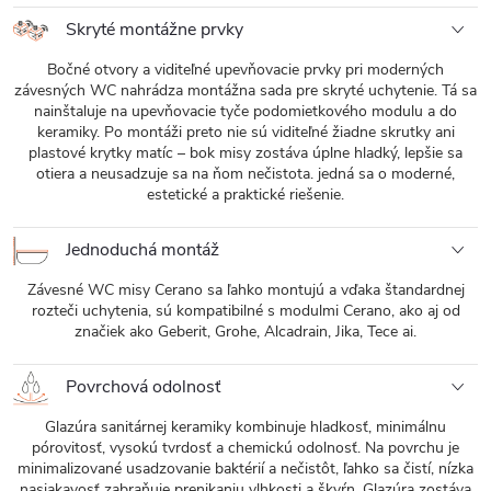
Skryté montážne prvky
Bočné otvory a viditeľné upevňovacie prvky pri moderných
závesných WC nahrádza montážna sada pre skryté uchytenie. Tá sa
nainštaluje na upevňovacie tyče podomietkového modulu a do
keramiky. Po montáži preto nie sú viditeľné žiadne skrutky ani
plastové krytky matíc – bok misy zostáva úplne hladký, lepšie sa
otiera a neusadzuje sa na ňom nečistota. jedná sa o moderné,
estetické a praktické riešenie.
Jednoduchá montáž
Závesné WC misy Cerano sa ľahko montujú a vďaka štandardnej
rozteči uchytenia, sú kompatibilné s modulmi Cerano, ako aj od
značiek ako Geberit, Grohe, Alcadrain, Jika, Tece ai.
Povrchová odolnosť
Glazúra sanitárnej keramiky kombinuje hladkosť, minimálnu
pórovitosť, vysokú tvrdosť a chemickú odolnosť. Na povrchu je
minimalizované usadzovanie baktérií a nečistôt, ľahko sa čistí, nízka
nasiakavosť zabraňuje prenikaniu vlhkosti a škvŕn. Glazúra zostáva