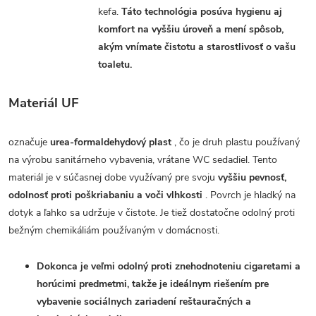
kefa.
Táto technológia posúva hygienu aj
komfort na vyššiu úroveň a mení spôsob,
akým vnímate čistotu a starostlivosť o vašu
toaletu.
Materiál UF
označuje
urea-formaldehydový plast
, čo je druh plastu používaný
na výrobu sanitárneho vybavenia, vrátane WC sedadiel. Tento
materiál je v súčasnej dobe využívaný pre svoju
vyššiu pevnosť,
odolnosť proti poškriabaniu a voči vlhkosti
. Povrch je hladký na
dotyk a ľahko sa udržuje v čistote. Je tiež dostatočne odolný proti
bežným chemikáliám používaným v domácnosti.
Dokonca je veľmi odolný proti znehodnoteniu cigaretami a
horúcimi predmetmi, takže je ideálnym riešením pre
vybavenie sociálnych zariadení reštauračných a