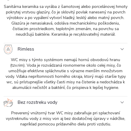
Sanitárna keramika sa vyrába z šamotovej alebo porcelánovej hmoty
pokrytej vrstvou glazúry, čo je sklovitý povlak nanesený na povrch
výrobkov a po vypálení vytvorí hladký, lesklý alebo matný povrch.
Glazúra je nenasiakavá, odoláva mechanickému poškodeniu,
čistiacim prostriedkom, teplotným zmenám, na povrchu sa
neudržujú baktérie. Keramika je recyklovateľný materiál.
Rimless
WC misy s týmto systémom nemajú hornú obvodovú hranu
(tzv.rim). Voda je rozvádzaná rovnomerne okolo celej misy, čo
umožňuje efektívne spláchnutie s výrazne menším množstvom
vody. Vďaka neprítomnosti horného okraja, ktorý majú staršie typy
wc, sú prístupnejšie všetky časti misy na čistenie a nedochádza k
akumulácii nečistôt a baktérií, čo prispieva k lepšej hygiene.
Bez rozstreku vody
Preverený vnútorný tvar WC misy zabraňuje pri splachovaní
vystreknutiu vody z misy von aj bez dodatočnej úpravy v nádržke,
napríklad pomocou prídavného dielu proti vzdutiu.