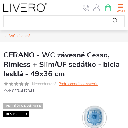
Prejsť
NÁKUPN
KOŠÍK
na
obsah
WC závesné
CERANO - WC závesné Cesso,
Rimless + Slim/UF sedátko - biela
lesklá - 49x36 cm
Neohodnotené
Podrobnosti hodnotenia
Kód:
CER-417341
PREDĹŽENÁ ZÁRUKA
BESTSELLER