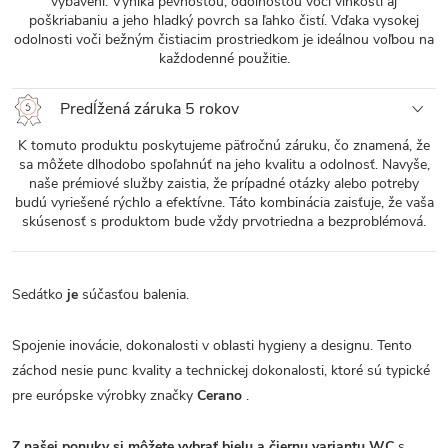
vybavení. Vyniká pevnosťou, odolnosťou voči vlhkosti aj
poškriabaniu a jeho hladký povrch sa ľahko čistí. Vďaka vysokej
odolnosti voči bežným čistiacim prostriedkom je ideálnou voľbou na
každodenné použitie.
Predĺžená záruka 5 rokov
K tomuto produktu poskytujeme päťročnú záruku, čo znamená, že
sa môžete dlhodobo spoľahnúť na jeho kvalitu a odolnosť. Navyše,
naše prémiové služby zaistia, že prípadné otázky alebo potreby
budú vyriešené rýchlo a efektívne. Táto kombinácia zaisťuje, že vaša
skúsenosť s produktom bude vždy prvotriedna a bezproblémová.
Sedátko
je
súčasťou balenia.
Spojenie inovácie, dokonalosti v oblasti hygieny a designu. Tento
záchod nesie punc kvality a technickej dokonalosti, ktoré sú typické
pre európske výrobky značky
Cerano
.
Z našej ponuky si môžete vybrať bielu a čiernu variantu WC
s