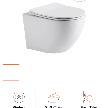
Rimless
Soft Close
Easy Take