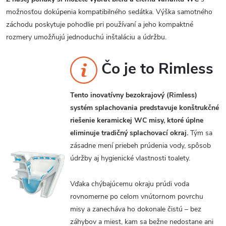
možnosťou dokúpenia kompatibilného sedátka. Výška samotného
záchodu poskytuje pohodlie pri používaní a jeho kompaktné
rozmery umožňujú jednoduchú inštaláciu a údržbu.
Čo je to Rimless
Tento inovatívny bezokrajový (Rimless)
systém splachovania predstavuje konštrukčné
riešenie keramickej WC misy, ktoré úplne
eliminuje tradičný splachovací okraj.
Tým sa
zásadne mení priebeh prúdenia vody, spôsob
údržby aj hygienické vlastnosti toalety.
Vďaka chýbajúcemu okraju prúdi voda
rovnomerne po celom vnútornom povrchu
misy a zanecháva ho dokonale čistú – bez
záhybov a miest, kam sa bežne nedostane ani