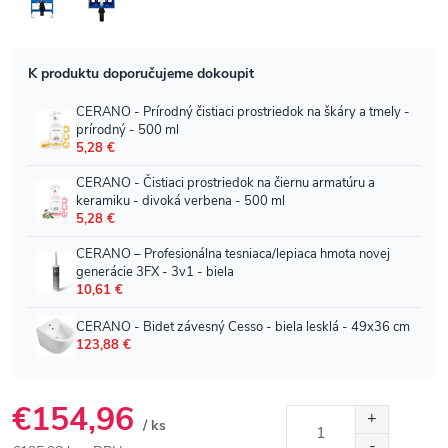
€154,96
/ ks