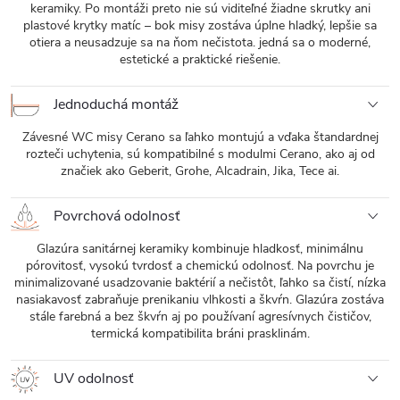
keramiky. Po montáži preto nie sú viditeľné žiadne skrutky ani
plastové krytky matíc – bok misy zostáva úplne hladký, lepšie sa
otiera a neusadzuje sa na ňom nečistota. jedná sa o moderné,
estetické a praktické riešenie.
Jednoduchá montáž
Závesné WC misy Cerano sa ľahko montujú a vďaka štandardnej
rozteči uchytenia, sú kompatibilné s modulmi Cerano, ako aj od
značiek ako Geberit, Grohe, Alcadrain, Jika, Tece ai.
Povrchová odolnosť
Glazúra sanitárnej keramiky kombinuje hladkosť, minimálnu
pórovitosť, vysokú tvrdosť a chemickú odolnosť. Na povrchu je
minimalizované usadzovanie baktérií a nečistôt, ľahko sa čistí, nízka
nasiakavosť zabraňuje prenikaniu vlhkosti a škvŕn. Glazúra zostáva
stále farebná a bez škvŕn aj po používaní agresívnych čističov,
termická kompatibilita bráni prasklinám.
UV odolnosť