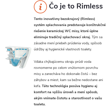
Čo je to Rimless
Tento inovatívny bezokrajový (Rimless)
systém splachovania predstavuje konštrukčné
riešenie keramickej WC misy, ktoré úplne
eliminuje tradičný splachovací okraj.
Tým sa
zásadne mení priebeh prúdenia vody, spôsob
údržby aj hygienické vlastnosti toalety.
Vďaka chýbajúcemu okraju prúdi voda
rovnomerne po celom vnútornom povrchu
misy a zanecháva ho dokonale čistú – bez
záhybov a miest, kam sa bežne nedostane ani
kefa.
Táto technológia posúva hygienu aj
komfort na vyššiu úroveň a mení spôsob,
akým vnímate čistotu a starostlivosť o vašu
toaletu.