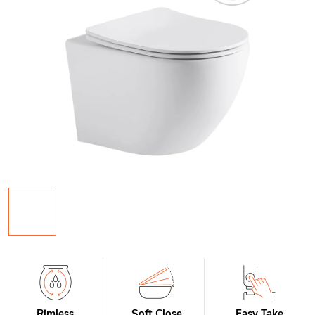
Rimless
Soft Close
Easy Take