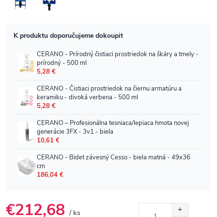
€212,68
/ ks