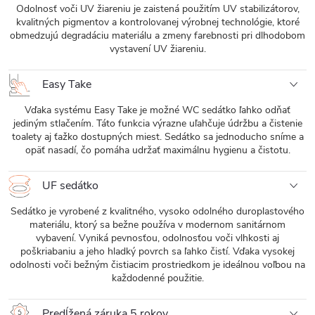
Odolnosť voči UV žiareniu je zaistená použitím UV stabilizátorov,
kvalitných pigmentov a kontrolovanej výrobnej technológie, ktoré
obmedzujú degradáciu materiálu a zmeny farebnosti pri dlhodobom
vystavení UV žiareniu.
Easy Take
Vďaka systému Easy Take je možné WC sedátko ľahko odňať
jediným stlačením. Táto funkcia výrazne uľahčuje údržbu a čistenie
toalety aj ťažko dostupných miest. Sedátko sa jednoducho sníme a
opäť nasadí, čo pomáha udržať maximálnu hygienu a čistotu.
UF sedátko
Sedátko je vyrobené z kvalitného, ​​vysoko odolného duroplastového
materiálu, ktorý sa bežne používa v modernom sanitárnom
vybavení. Vyniká pevnosťou, odolnosťou voči vlhkosti aj
poškriabaniu a jeho hladký povrch sa ľahko čistí. Vďaka vysokej
odolnosti voči bežným čistiacim prostriedkom je ideálnou voľbou na
každodenné použitie.
Predĺžená záruka 5 rokov