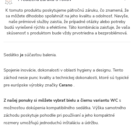
K tomuto produktu poskytujeme päťročnú záruku, čo znamená, že
sa môžete dlhodobo spoľahnúť na jeho kvalitu a odolnosť. Navyše,
naše prémiové služby zaistia, že prípadné otázky alebo potreby
budú vyriešené rýchlo a efektívne. Táto kombinácia zaisťuje, že vaša
skúsenosť s produktom bude vždy prvotriedna a bezproblémová.
Sedátko
je
súčasťou balenia.
Spojenie inovácie, dokonalosti v oblasti hygieny a designu. Tento
záchod nesie punc kvality a technickej dokonalosti, ktoré sú typické
pre európske výrobky značky
Cerano
.
Z našej ponuky si môžete vybrať bielu a čiernu variantu WC
s
možnosťou dokúpenia kompatibilného sedátka. Výška samotného
záchodu poskytuje pohodlie pri používaní a jeho kompaktné
rozmery umožňujú jednoduchú inštaláciu a údržbu.