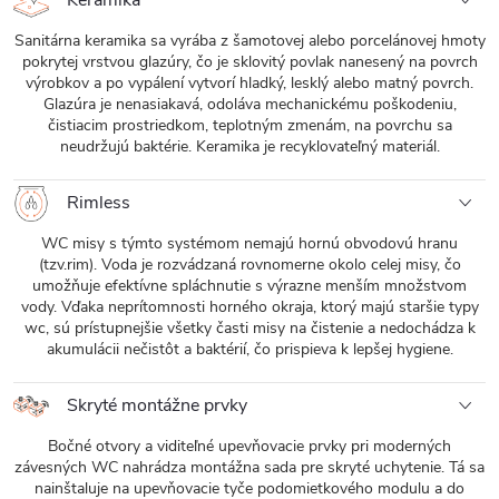
Sanitárna keramika sa vyrába z šamotovej alebo porcelánovej hmoty
pokrytej vrstvou glazúry, čo je sklovitý povlak nanesený na povrch
výrobkov a po vypálení vytvorí hladký, lesklý alebo matný povrch.
Glazúra je nenasiakavá, odoláva mechanickému poškodeniu,
čistiacim prostriedkom, teplotným zmenám, na povrchu sa
neudržujú baktérie. Keramika je recyklovateľný materiál.
Rimless
WC misy s týmto systémom nemajú hornú obvodovú hranu
(tzv.rim). Voda je rozvádzaná rovnomerne okolo celej misy, čo
umožňuje efektívne spláchnutie s výrazne menším množstvom
vody. Vďaka neprítomnosti horného okraja, ktorý majú staršie typy
wc, sú prístupnejšie všetky časti misy na čistenie a nedochádza k
akumulácii nečistôt a baktérií, čo prispieva k lepšej hygiene.
Skryté montážne prvky
Bočné otvory a viditeľné upevňovacie prvky pri moderných
závesných WC nahrádza montážna sada pre skryté uchytenie. Tá sa
nainštaluje na upevňovacie tyče podomietkového modulu a do