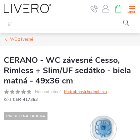
Prejsť
NÁKUPN
KOŠÍK
na
obsah
WC závesné
CERANO - WC závesné Cesso,
Rimless + Slim/UF sedátko - biela
matná - 49x36 cm
Neohodnotené
Podrobnosti hodnotenia
Kód:
CER-417353
PREDĹŽENÁ ZÁRUKA