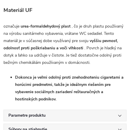
Materiál UF
označuje
urea-formaldehydový plast
, čo je druh plastu používaný
na výrobu sanitárneho vybavenia, vrátane WC sedadiel. Tento
materiál je v súčasnej dobe využívaný pre svoju
vyššiu pevnosť,
odolnosť proti poškriabaniu a voči vlhkosti
. Povrch je hladký na
dotyk a ľahko sa udržuje v čistote. Je tiež dostatočne odolný proti
bežným chemikáliám používaným v domácnosti.
Dokonca je veľmi odolný proti znehodnoteniu cigaretami a
horúcimi predmetmi, takže je ideálnym riešením pre
vybavenie sociálnych zariadení reštauračných a
hostinských podnikov.
Parametre produktu
Súbory na stiahnutie