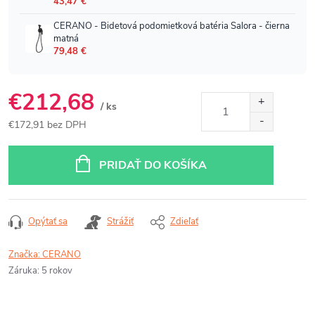
€212,68
/ ks
€172,91 bez DPH
Jednotková
cena:
PRIDAŤ DO KOŠÍKA
Opýtať sa
Strážiť
Zdieľať
Značka:
CERANO
Záruka
:
5 rokov