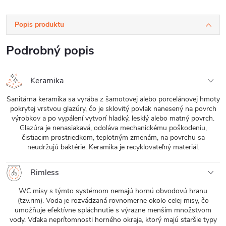
Popis produktu
Podrobný popis
Keramika
Sanitárna keramika sa vyrába z šamotovej alebo porcelánovej hmoty
pokrytej vrstvou glazúry, čo je sklovitý povlak nanesený na povrch
výrobkov a po vypálení vytvorí hladký, lesklý alebo matný povrch.
Glazúra je nenasiakavá, odoláva mechanickému poškodeniu,
čistiacim prostriedkom, teplotným zmenám, na povrchu sa
neudržujú baktérie. Keramika je recyklovateľný materiál.
Rimless
WC misy s týmto systémom nemajú hornú obvodovú hranu
(tzv.rim). Voda je rozvádzaná rovnomerne okolo celej misy, čo
umožňuje efektívne spláchnutie s výrazne menším množstvom
vody. Vďaka neprítomnosti horného okraja, ktorý majú staršie typy