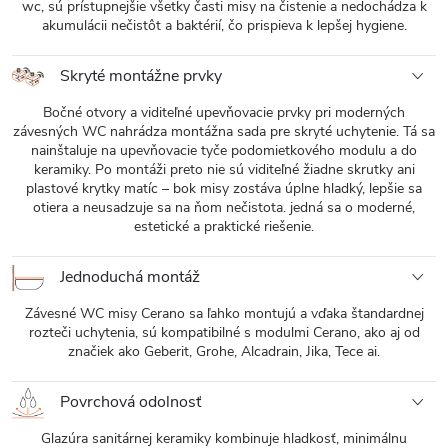
wc, sú prístupnejšie všetky časti misy na čistenie a nedochádza k
akumulácii nečistôt a baktérií, čo prispieva k lepšej hygiene.
Skryté montážne prvky
Bočné otvory a viditeľné upevňovacie prvky pri moderných
závesných WC nahrádza montážna sada pre skryté uchytenie. Tá sa
nainštaluje na upevňovacie tyče podomietkového modulu a do
keramiky. Po montáži preto nie sú viditeľné žiadne skrutky ani
plastové krytky matíc – bok misy zostáva úplne hladký, lepšie sa
otiera a neusadzuje sa na ňom nečistota. jedná sa o moderné,
estetické a praktické riešenie.
Jednoduchá montáž
Závesné WC misy Cerano sa ľahko montujú a vďaka štandardnej
rozteči uchytenia, sú kompatibilné s modulmi Cerano, ako aj od
značiek ako Geberit, Grohe, Alcadrain, Jika, Tece ai.
Povrchová odolnosť
Glazúra sanitárnej keramiky kombinuje hladkosť, minimálnu