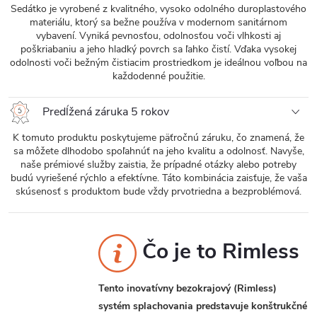
Sedátko je vyrobené z kvalitného, ​​vysoko odolného duroplastového
materiálu, ktorý sa bežne používa v modernom sanitárnom
vybavení. Vyniká pevnosťou, odolnosťou voči vlhkosti aj
poškriabaniu a jeho hladký povrch sa ľahko čistí. Vďaka vysokej
odolnosti voči bežným čistiacim prostriedkom je ideálnou voľbou na
každodenné použitie.
Predĺžená záruka 5 rokov
K tomuto produktu poskytujeme päťročnú záruku, čo znamená, že
sa môžete dlhodobo spoľahnúť na jeho kvalitu a odolnosť. Navyše,
naše prémiové služby zaistia, že prípadné otázky alebo potreby
budú vyriešené rýchlo a efektívne. Táto kombinácia zaisťuje, že vaša
skúsenosť s produktom bude vždy prvotriedna a bezproblémová.
Čo je to Rimless
Tento inovatívny bezokrajový (Rimless)
systém splachovania predstavuje konštrukčné