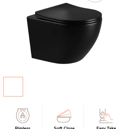
Rimless
Soft Close
Easy Take