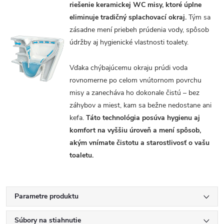
riešenie keramickej WC misy, ktoré úplne
eliminuje tradičný splachovací okraj.
Tým sa
zásadne mení priebeh prúdenia vody, spôsob
údržby aj hygienické vlastnosti toalety.
Vďaka chýbajúcemu okraju prúdi voda
rovnomerne po celom vnútornom povrchu
misy a zanecháva ho dokonale čistú – bez
záhybov a miest, kam sa bežne nedostane ani
kefa.
Táto technológia posúva hygienu aj
komfort na vyššiu úroveň a mení spôsob,
akým vnímate čistotu a starostlivosť o vašu
toaletu.
Parametre produktu
Súbory na stiahnutie