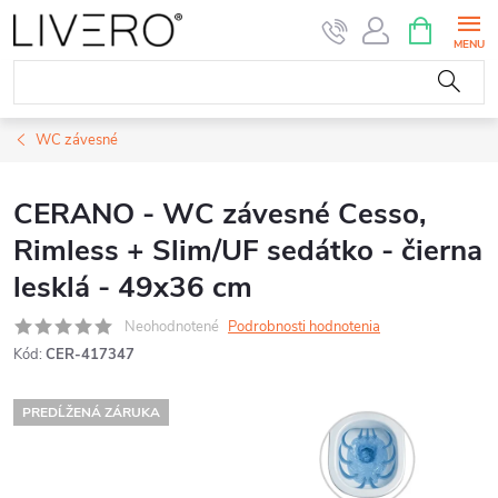
Prejsť
NÁKUPN
KOŠÍK
na
obsah
WC závesné
CERANO - WC závesné Cesso,
Rimless + Slim/UF sedátko - čierna
lesklá - 49x36 cm
Neohodnotené
Podrobnosti hodnotenia
Kód:
CER-417347
PREDĹŽENÁ ZÁRUKA