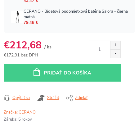
€212,68
/ ks
€172,91 bez DPH
Jednotková
cena:
PRIDAŤ DO KOŠÍKA
Opýtať sa
Strážiť
Zdieľať
Značka:
CERANO
Záruka
:
5 rokov