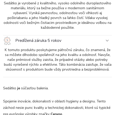
Sedátko je vyrobené z kvalitného, ​​vysoko odolného duroplastového
materiálu, ktorý sa bežne používa v modernom sanitárnom
vybavení. Vyniká pevnosťou, odolnosťou voči vlhkosti aj
poškriabaniu a jeho hladký povrch sa ľahko čistí. Vďaka vysokej
odolnosti voči bežným čistiacim prostriedkom je ideálnou voľbou na
každodenné použitie.
Predĺžená záruka 5 rokov
K tomuto produktu poskytujeme päťročnú záruku, čo znamená, že
sa môžete dlhodobo spoľahnúť na jeho kvalitu a odolnosť. Navyše,
naše prémiové služby zaistia, že prípadné otázky alebo potreby
budú vyriešené rýchlo a efektívne. Táto kombinácia zaisťuje, že vaša
skúsenosť s produktom bude vždy prvotriedna a bezproblémová.
Sedátko
je
súčasťou balenia.
Spojenie inovácie, dokonalosti v oblasti hygieny a designu. Tento
záchod nesie punc kvality a technickej dokonalosti, ktoré sú typické
pre európske výrobky značky
Cerano
.