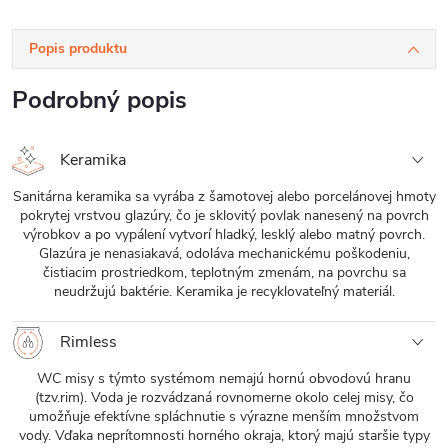
Popis produktu
Podrobný popis
Keramika
Sanitárna keramika sa vyrába z šamotovej alebo porcelánovej hmoty
pokrytej vrstvou glazúry, čo je sklovitý povlak nanesený na povrch
výrobkov a po vypálení vytvorí hladký, lesklý alebo matný povrch.
Glazúra je nenasiakavá, odoláva mechanickému poškodeniu,
čistiacim prostriedkom, teplotným zmenám, na povrchu sa
neudržujú baktérie. Keramika je recyklovateľný materiál.
Rimless
WC misy s týmto systémom nemajú hornú obvodovú hranu
(tzv.rim). Voda je rozvádzaná rovnomerne okolo celej misy, čo
umožňuje efektívne spláchnutie s výrazne menším množstvom
vody. Vďaka neprítomnosti horného okraja, ktorý majú staršie typy