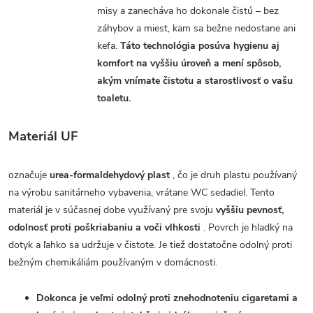
misy a zanecháva ho dokonale čistú – bez
záhybov a miest, kam sa bežne nedostane ani
kefa.
Táto technológia posúva hygienu aj
komfort na vyššiu úroveň a mení spôsob,
akým vnímate čistotu a starostlivosť o vašu
toaletu.
Materiál UF
označuje
urea-formaldehydový plast
, čo je druh plastu používaný
na výrobu sanitárneho vybavenia, vrátane WC sedadiel. Tento
materiál je v súčasnej dobe využívaný pre svoju
vyššiu pevnosť,
odolnosť proti poškriabaniu a voči vlhkosti
. Povrch je hladký na
dotyk a ľahko sa udržuje v čistote. Je tiež dostatočne odolný proti
bežným chemikáliám používaným v domácnosti.
Dokonca je veľmi odolný proti znehodnoteniu cigaretami a