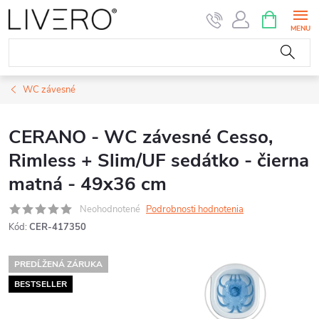
Prejsť
NÁKUPN
KOŠÍK
na
obsah
WC závesné
CERANO - WC závesné Cesso,
Rimless + Slim/UF sedátko - čierna
matná - 49x36 cm
Neohodnotené
Podrobnosti hodnotenia
Kód:
CER-417350
PREDĹŽENÁ ZÁRUKA
BESTSELLER