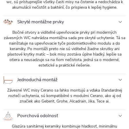
wc, sú prístupnejšie všetky časti misy na čistenie a nedochádza k
akumulácii nečistôt a baktérií, čo prispieva k lepšej hygiene.
Skryté montážne prvky
Bočné otvory a viditeľné upevňovacie prvky pri moderných
závesných WC nahrádza montážna sada pre skryté uchytenie. Tá sa
nainštaluje na upevňovacie tyče podomietkového modulu a do
keramiky. Po montáži preto nie sú viditeľné žiadne skrutky ani
plastové krytky matíc – bok misy zostáva úplne hladký, lepšie sa
otiera a neusadzuje sa na ňom nečistota. jedná sa o moderné,
estetické a praktické riešenie.
Jednoduchá montáž
Závesné WC misy Cerano sa ľahko montujú a vďaka štandardnej
rozteči uchytenia, sú kompatibilné s modulmi Cerano, ako aj od
značiek ako Geberit, Grohe, Alcadrain, Jika, Tece ai.
Povrchová odolnosť
Glazúra sanitárnej keramiky kombinuje hladkosť, minimálnu