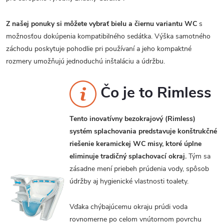
Z našej ponuky si môžete vybrať bielu a čiernu variantu WC
s
možnosťou dokúpenia kompatibilného sedátka. Výška samotného
záchodu poskytuje pohodlie pri používaní a jeho kompaktné
rozmery umožňujú jednoduchú inštaláciu a údržbu.
Čo je to Rimless
Tento inovatívny bezokrajový (Rimless)
systém splachovania predstavuje konštrukčné
riešenie keramickej WC misy, ktoré úplne
eliminuje tradičný splachovací okraj.
Tým sa
zásadne mení priebeh prúdenia vody, spôsob
údržby aj hygienické vlastnosti toalety.
Vďaka chýbajúcemu okraju prúdi voda
rovnomerne po celom vnútornom povrchu