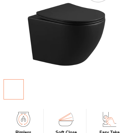
Rimless
Soft Close
Easy Take