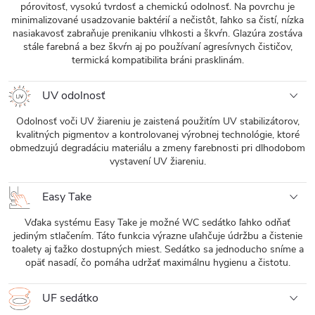
pórovitosť, vysokú tvrdosť a chemickú odolnosť. Na povrchu je
minimalizované usadzovanie baktérií a nečistôt, ľahko sa čistí, nízka
nasiakavosť zabraňuje prenikaniu vlhkosti a škvŕn. Glazúra zostáva
stále farebná a bez škvŕn aj po používaní agresívnych čističov,
termická kompatibilita bráni prasklinám.
UV odolnosť
Odolnosť voči UV žiareniu je zaistená použitím UV stabilizátorov,
kvalitných pigmentov a kontrolovanej výrobnej technológie, ktoré
obmedzujú degradáciu materiálu a zmeny farebnosti pri dlhodobom
vystavení UV žiareniu.
Easy Take
Vďaka systému Easy Take je možné WC sedátko ľahko odňať
jediným stlačením. Táto funkcia výrazne uľahčuje údržbu a čistenie
toalety aj ťažko dostupných miest. Sedátko sa jednoducho sníme a
opäť nasadí, čo pomáha udržať maximálnu hygienu a čistotu.
UF sedátko