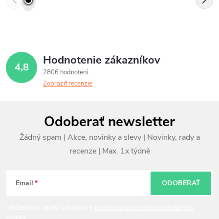
Hodnotenie zákazníkov
4,8
2806 hodnotení
Zobraziť recenzie
Z
Odoberať newsletter
á
p
ä
t
Email
ODOBERAŤ
i
Vložením e-mailu súhlasíte s
podmienkami ochrany osobných
údajov