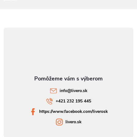
e
info
@
livero.sk
+421 232 195 445
https://www.facebook.com/liverosk
livero.sk