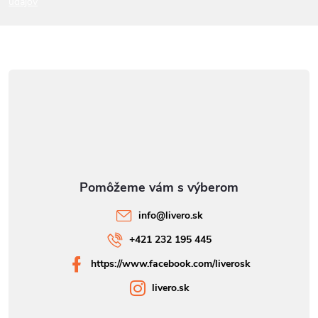
údajov
e
info
@
livero.sk
+421 232 195 445
https://www.facebook.com/liverosk
livero.sk