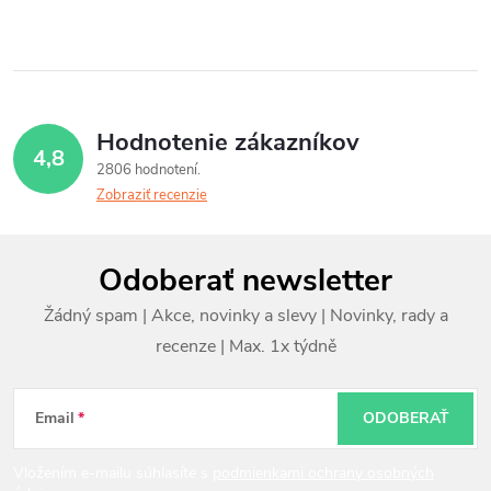
Hodnotenie zákazníkov
4,8
2806 hodnotení
Zobraziť recenzie
Z
Odoberať newsletter
á
p
ä
t
Email
ODOBERAŤ
i
Vložením e-mailu súhlasíte s
podmienkami ochrany osobných