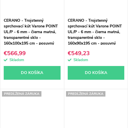
CERANO - Trojstenný
CERANO - Trojstenný
sprchovací kút Varone POINT
sprchovací kút Varone POINT
UL/P - 6 mm - čierna matná,
UL/P - 6 mm - čierna matná,
transparentné sklo -
transparentné sklo -
160x100x195 cm - posuvný
160x90x195 cm - posuvný
€566,99
€549,23
Skladom
Skladom
DO KOŠÍKA
DO KOŠÍKA
PREDĹŽENÁ ZÁRUKA
PREDĹŽENÁ ZÁRUKA