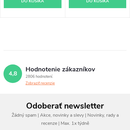
DO KOŠÍKA
DO KOŠÍKA
O
v
l
á
Hodnotenie zákazníkov
4,8
d
2806 hodnotení
Zobraziť recenzie
a
c
Z
Odoberať newsletter
i
á
e
p
p