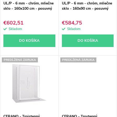
UL/P - 6 mm - chróm, mliečne
UL/P - 6 mm - chróm, mliečne
o
o
sklo - 160x100 cm - posuvný
sklo - 160x90 cm - posuvný
d
d
€602,51
€584,75
u
u
Skladom
Skladom
k
k
DO KOŠÍKA
DO KOŠÍKA
t
t
o
o
PREDĹŽENÁ ZÁRUKA
PREDĹŽENÁ ZÁRUKA
v
v
CERANO - Trojstenný
CERANO - Trostenný