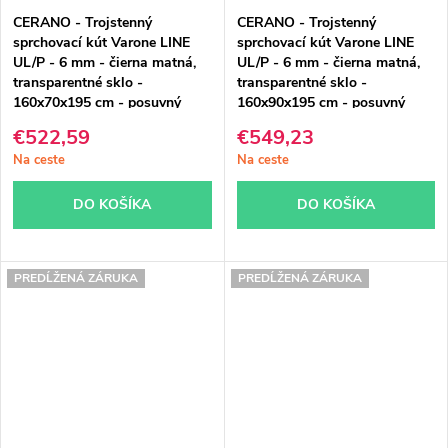
CERANO - Trojstenný
CERANO - Trojstenný
sprchovací kút Varone LINE
sprchovací kút Varone LINE
UL/P - 6 mm - čierna matná,
UL/P - 6 mm - čierna matná,
transparentné sklo -
transparentné sklo -
160x70x195 cm - posuvný
160x90x195 cm - posuvný
€522,59
€549,23
Na ceste
Na ceste
DO KOŠÍKA
DO KOŠÍKA
PREDĹŽENÁ ZÁRUKA
PREDĹŽENÁ ZÁRUKA