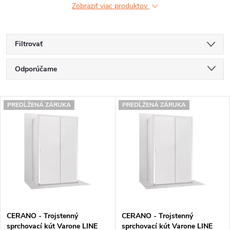
Zobraziť viac produktov
Filtrovať
R
Odporúčame
a
Najlacnejšie
V
d
PREDĹŽENÁ ZÁRUKA
PREDĹŽENÁ ZÁRUKA
Najdrahšie
ý
e
Najpredávanejšie
p
n
Abecedne
i
i
s
e
p
p
CERANO - Trojstenný
CERANO - Trojstenný
r
r
sprchovací kút Varone LINE
sprchovací kút Varone LINE