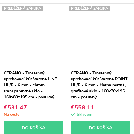
PREDĹŽENÁ ZÁRUKA
PREDĹŽENÁ ZÁRUKA
CERANO - Trostenný
CERANO - Trostenný
sprchovací kút Varone LINE
sprchovací kút Varone POINT
UL/P - 6 mm - chróm,
UL/P - 6 mm - čierna matná,
transparentné sklo -
grafitové sklo - 160x70x195
160x80x195 cm - posuvný
cm - posuvný
€531,47
€558,11
Na ceste
Skladom
DO KOŠÍKA
DO KOŠÍKA