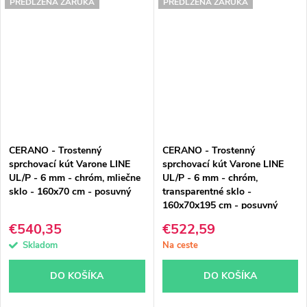
PREDĹŽENÁ ZÁRUKA
PREDĹŽENÁ ZÁRUKA
CERANO - Trostenný
CERANO - Trostenný
sprchovací kút Varone LINE
sprchovací kút Varone LINE
UL/P - 6 mm - chróm, mliečne
UL/P - 6 mm - chróm,
sklo - 160x70 cm - posuvný
transparentné sklo -
160x70x195 cm - posuvný
€540,35
€522,59
Skladom
Na ceste
DO KOŠÍKA
DO KOŠÍKA