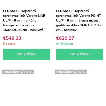
CERANO - Trojstenný
CERANO - Trojstenný
sprchovací kút Varone LINE
sprchovací kút Varone POINT
UL/P - 6 mm - chróm,
UL/P - 6 mm - čierna matná,
transparentné sklo -
grafitové sklo - 160x100x195
160x90x195 cm - posuvný
cm - posuvný
€549,23
€620,27
Na ceste
Skladom
DO KOŠÍKA
DO KOŠÍKA
PREDĹŽENÁ ZÁRUKA
PREDĹŽENÁ ZÁRUKA