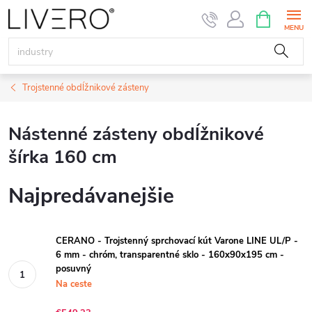
Prejsť
NÁKUPN
KOŠÍK
na
obsah
Trojstenné obdĺžnikové zásteny
Nástenné zásteny obdĺžnikové
šírka 160 cm
Najpredávanejšie
CERANO - Trojstenný sprchovací kút Varone LINE UL/P -
6 mm - chróm, transparentné sklo - 160x90x195 cm -
posuvný
Na ceste