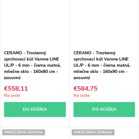
CERANO - Trostenný
CERANO - Trostenný
sprchovací kút Varone LINE
sprchovací kút Varone LINE
UL/P - 6 mm - čierna matná,
UL/P - 6 mm - čierna matná,
mliečne sklo - 160x80 cm -
mliečne sklo - 160x90 cm -
posuvný
posuvný
€558,11
€584,75
Na ceste
Na ceste
DO KOŠÍKA
DO KOŠÍKA
PREDĹŽENÁ ZÁRUKA
PREDĹŽENÁ ZÁRUKA